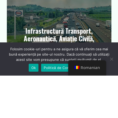
Construim și gestionăm
infrastructura esențială pentru
dezvoltarea economică, asigurând
Infrastructură Transport,
servicii de transport sigure și
Aeronautică, Aviație Civilă,
eficiente, inclusiv în sectorul
Școlarizări
aeronautic.
Folosim cookie-uri pentru a ne asigura că vă oferim cea mai
bună experiență pe site-ul nostru. Dacă continuați să utilizați
acest site vom presupune că sunteți mulțumit de el.
Mai multe
Romanian
Ok
Politică de Confidențialiate
Construim și gestionăm