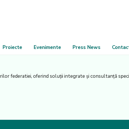
Proiecte
Evenimente
Press News
Contac
lor federatiei, oferind soluții integrate și consultanță speci