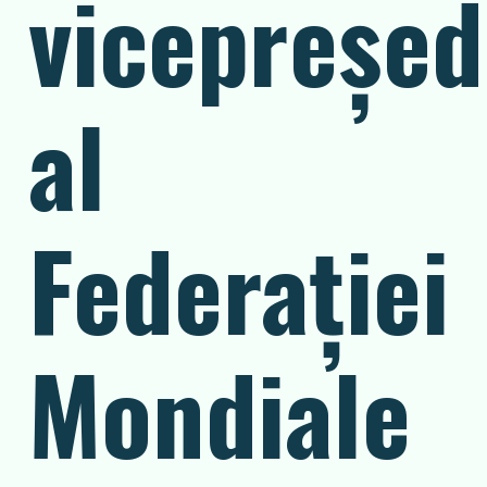
vicepreșed
al
Federației
Mondiale