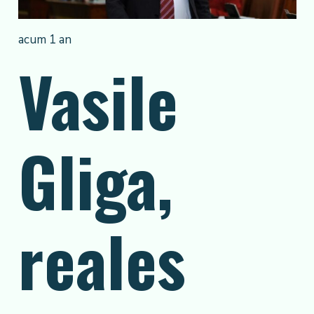
acum 1 an
Vasile
Gliga,
reales