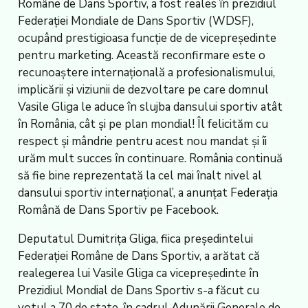
Române de Dans Sportiv, a fost reales în prezidiul
Federației Mondiale de Dans Sportiv (WDSF),
ocupând prestigioasa funcție de de vicepreședinte
pentru marketing. Această reconfirmare este o
recunoaștere internațională a profesionalismului,
implicării și viziunii de dezvoltare pe care domnul
Vasile Gliga le aduce în slujba dansului sportiv atât
în România, cât și pe plan mondial! Îl felicităm cu
respect și mândrie pentru acest nou mandat și îi
urăm mult succes în continuare. România continuă
să fie bine reprezentată la cel mai înalt nivel al
dansului sportiv internațional’, a anunțat Federația
Română de Dans Sportiv pe Facebook.
Deputatul Dumitrița Gliga, fiica președintelui
Federației Române de Dans Sportiv, a arătat că
realegerea lui Vasile Gliga ca vicepreședinte în
Prezidiul Mondial de Dans Sportiv s-a făcut cu
votul a 70 de state, în cadrul Adunării Generale de