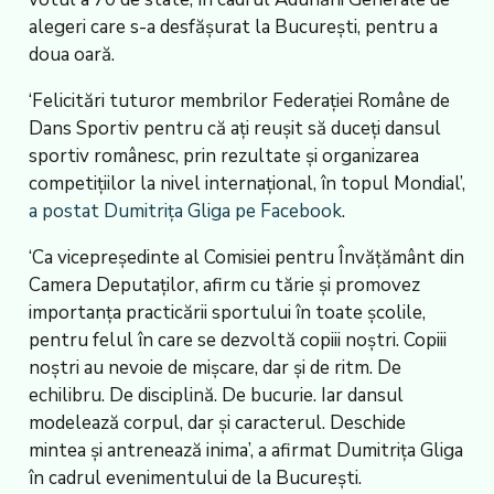
alegeri care s-a desfășurat la București, pentru a
doua oară.
‘Felicitări tuturor membrilor Federației Române de
Dans Sportiv pentru că ați reușit să duceți dansul
sportiv românesc, prin rezultate și organizarea
competițiilor la nivel internațional, în topul Mondial’,
a postat Dumitrița Gliga pe Facebook
.
‘Ca vicepreședinte al Comisiei pentru Învățământ din
Camera Deputaților, afirm cu tărie și promovez
importanța practicării sportului în toate școlile,
pentru felul în care se dezvoltă copiii noștri. Copiii
noștri au nevoie de mișcare, dar și de ritm. De
echilibru. De disciplină. De bucurie. Iar dansul
modelează corpul, dar și caracterul. Deschide
mintea și antrenează inima’, a afirmat Dumitrița Gliga
în cadrul evenimentului de la București.