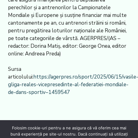
perechilor și a antrenorilor la Campionatele
Mondiale și Europene și susține financiar mai multe
cantonamente pe an, cu antrenori străini si români,
pentru pregătirea loturilor naționale ale României,
pe toate categoriile de vârstă. AGERPRES/(AS –
redactor: Dorina Matiș, editor: George Onea, editor
online: Andreea Preda)
Sursa
articolului:
https://agerpres.ro/sport/2025/06/15/vasile
gliga-reales-vicepresedinte-al-federatiei-mondiale-
de-dans-sportiv–1459547
Folosim cookie-uri pentru a ne asigura că vă oferim cea mai
bună experiență pe site-ul nostru. Dacă continuați să utilizați