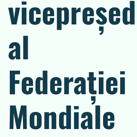
vicepreșed
al
Federației
Mondiale