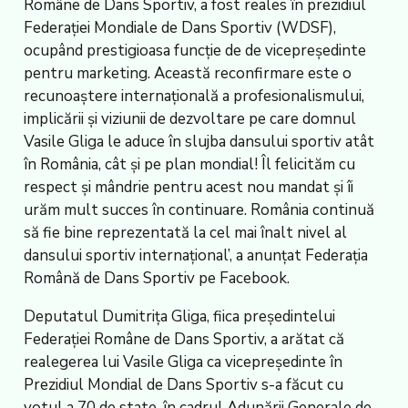
Române de Dans Sportiv, a fost reales în prezidiul
Federației Mondiale de Dans Sportiv (WDSF),
ocupând prestigioasa funcție de de vicepreședinte
pentru marketing. Această reconfirmare este o
recunoaștere internațională a profesionalismului,
implicării și viziunii de dezvoltare pe care domnul
Vasile Gliga le aduce în slujba dansului sportiv atât
în România, cât și pe plan mondial! Îl felicităm cu
respect și mândrie pentru acest nou mandat și îi
urăm mult succes în continuare. România continuă
să fie bine reprezentată la cel mai înalt nivel al
dansului sportiv internațional’, a anunțat Federația
Română de Dans Sportiv pe Facebook.
Deputatul Dumitrița Gliga, fiica președintelui
Federației Române de Dans Sportiv, a arătat că
realegerea lui Vasile Gliga ca vicepreședinte în
Prezidiul Mondial de Dans Sportiv s-a făcut cu
votul a 70 de state, în cadrul Adunării Generale de