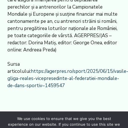
perechilor și a antrenorilor la Campionatele
Mondiale și Europene și susține financiar mai multe
cantonamente pe an, cu antrenori străini si români,
pentru pregătirea loturilor naționale ale României,
pe toate categoriile de vârstă. AGERPRES/(AS –
redactor: Dorina Matiș, editor: George Onea, editor
online: Andreea Preda)
Sursa
articolului:
https://agerpres.ro/sport/2025/06/15/vasile
gliga-reales-vicepresedinte-al-federatiei-mondiale-
de-dans-sportiv–1459547
We use cookies to ensure that we give you the best
experience on our website. If you continue to use this site we