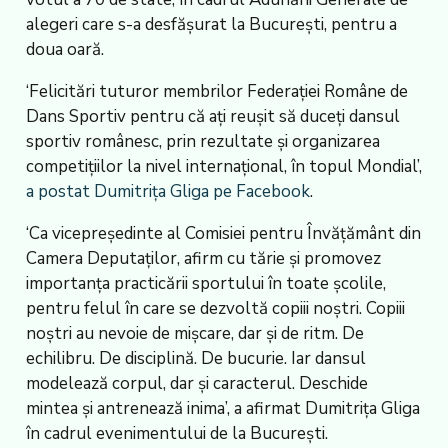
alegeri care s-a desfășurat la București, pentru a
doua oară.
‘Felicitări tuturor membrilor Federației Române de
Dans Sportiv pentru că ați reușit să duceți dansul
sportiv românesc, prin rezultate și organizarea
competițiilor la nivel internațional, în topul Mondial’,
a postat Dumitrița Gliga pe Facebook
.
‘Ca vicepreședinte al Comisiei pentru Învățământ din
Camera Deputaților, afirm cu tărie și promovez
importanța practicării sportului în toate școlile,
pentru felul în care se dezvoltă copiii noștri. Copiii
noștri au nevoie de mișcare, dar și de ritm. De
echilibru. De disciplină. De bucurie. Iar dansul
modelează corpul, dar și caracterul. Deschide
mintea și antrenează inima’, a afirmat Dumitrița Gliga
în cadrul evenimentului de la București.