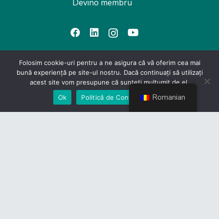
Devino membru
Folosim cookie-uri pentru a ne asigura că vă oferim cea mai
bună experiență pe site-ul nostru. Dacă continuați să utilizați
Link-uri utile
acest site vom presupune că sunteți mulțumit de el.
CES
Romanian
Ok
Politică de Confidențialiate
Guvernul României
Camera Deputaților
Senat
Legislație
Ministerul Transporturilor