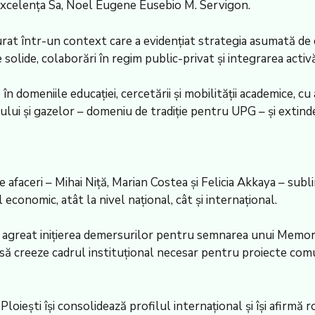
Excelența Sa, Noel Eugene Eusebio M. Servigon.
șurat într-un context care a evidențiat strategia asumată de 
 solide, colaborări în regim public-privat și integrarea activ
n domeniile educației, cercetării și mobilității academice, c
lui și gazelor – domeniu de tradiție pentru UPG – și extinder
de afaceri – Mihai Niță, Marian Costea și Felicia Akkaya – sub
 economic, atât la nivel național, cât și internațional.
u agreat inițierea demersurilor pentru semnarea unui Memo
a să creeze cadrul instituțional necesar pentru proiecte co
 Ploiești își consolidează profilul internațional și își afirmă