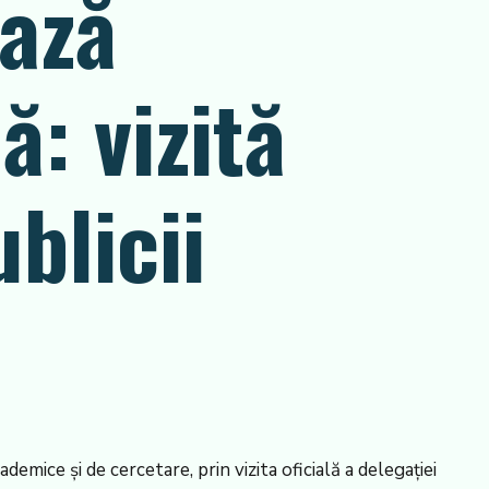
ează
: vizită
blicii
demice și de cercetare, prin vizita oficială a delegației