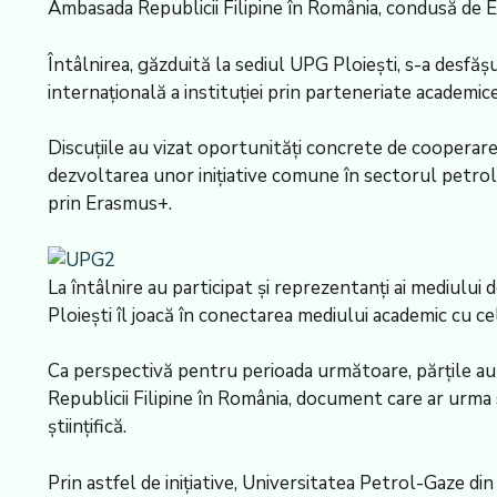
Ambasada Republicii Filipine în România, condusă de 
Întâlnirea, găzduită la sediul UPG Ploiești, s-a desfă
internațională a instituției prin parteneriate academice
Discuțiile au vizat oportunități concrete de cooperare î
dezvoltarea unor inițiative comune în sectorul petrolu
prin Erasmus+.
La întâlnire au participat și reprezentanți ai mediului 
Ploiești îl joacă în conectarea mediului academic cu cel
Ca perspectivă pentru perioada următoare, părțile a
Republicii Filipine în România, document care ar urm
științifică.
Prin astfel de inițiative, Universitatea Petrol-Gaze din