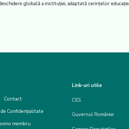
eschidere globală a instituției, adaptată cerințelor educației 
Link-uri utile
Contact
CES
 de Confidențialitate
Guvernul României
evino membru