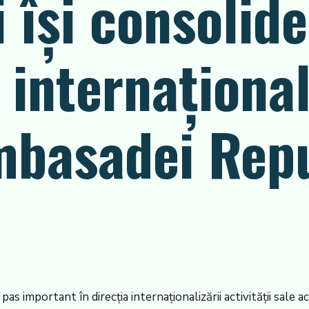
 își consolid
internațională
mbasadei Repu
 important în direcția internaționalizării activității sale aca