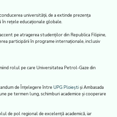
conducerea universității, de a extinde prezența
ă în rețele educaționale globale.
u accent pe atragerea studenților din Republica Filipine,
ea participării în programe internaționale, inclusiv
liniind rolul pe care Universitatea Petrol-Gaze din
randum de Înțelegere între
UPG Ploiești
și Ambasada
mune pe termen lung, schimburi academice și cooperare
 rolul de pol regional de excelență academică, iar