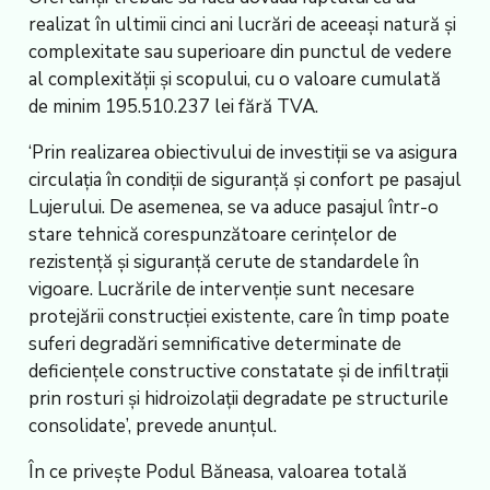
realizat în ultimii cinci ani lucrări de aceeași natură și
complexitate sau superioare din punctul de vedere
al complexității și scopului, cu o valoare cumulată
de minim 195.510.237 lei fără TVA.
‘Prin realizarea obiectivului de investiții se va asigura
circulația în condiții de siguranță și confort pe pasajul
Lujerului. De asemenea, se va aduce pasajul într-o
stare tehnică corespunzătoare cerințelor de
rezistență și siguranță cerute de standardele în
vigoare. Lucrările de intervenție sunt necesare
protejării construcției existente, care în timp poate
suferi degradări semnificative determinate de
deficiențele constructive constatate și de infiltrații
prin rosturi și hidroizolații degradate pe structurile
consolidate’, prevede anunțul.
În ce privește Podul Băneasa, valoarea totală