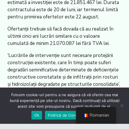
estimată a investiției este de 21.851.467 lei. Durata
contractului este de 20 de luni, iar termenul limită
pentru primirea ofertelor este 22 august.
Ofertanții trebuie să facă dovada că au realizat în
ultimii cinci ani lucrări similare cu o valoare
cumulată de minim 21.070.087 lei fără TVA lei.
‘Lucrările de intervenție sunt necesare protejării
construcției existente, care în timp poate suferi
degradări semnificative determinate de deficiențele
constructive constatate și de infiltrații prin rosturi
și hidroizolații degradate pe structurile consolidate’,
se arată în anunț. AGERPRES / (AS – redactor:
Folosim cookie-uri pentru a ne asigura că vă oferim cea mai
Irinela Vișan, editor: Mihai Simionescu, editor online:
bună experiență pe site-ul nostru. Dacă continuați să utilizați
Adrian Dădârlat)
acest site vom presupune că sunteți mulțumit de el.
Romanian
Ok
Politică de Confidențialiate
Sursa
articolului:
http://agerpres.ro/administratie/2025/07/15/