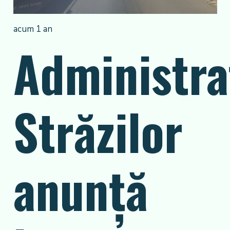
acum 1 an
Administra
Străzilor
anunță