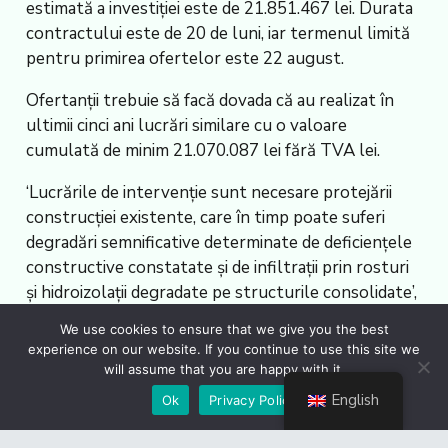
estimată a investiției este de 21.851.467 lei. Durata
contractului este de 20 de luni, iar termenul limită
pentru primirea ofertelor este 22 august.
Ofertanții trebuie să facă dovada că au realizat în
ultimii cinci ani lucrări similare cu o valoare
cumulată de minim 21.070.087 lei fără TVA lei.
‘Lucrările de intervenție sunt necesare protejării
construcției existente, care în timp poate suferi
degradări semnificative determinate de deficiențele
constructive constatate și de infiltrații prin rosturi
și hidroizolații degradate pe structurile consolidate’,
se arată în anunț. AGERPRES / (AS – redactor:
We use cookies to ensure that we give you the best
Irinela Vișan, editor: Mihai Simionescu, editor online:
experience on our website. If you continue to use this site we
Adrian Dădârlat)
will assume that you are happy with it.
English
Ok
Privacy Policy
Sursa
articolului:
http://agerpres.ro/administratie/2025/07/15/