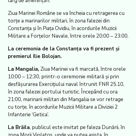
larg de amenințări.
Ziua Marinei Române se va încheia cu retragerea cu
torțe a marinarilor militari, în zona falezei din
Constanța și în Piața Ovidiu, în acordurile Muzicii
Militare a Forțelor Navale, între orele 20:00 – 23:00.
La ceremonia de la Constanța va fi prezent și
premierul Ilie Bolojan.
La Mangalia,
Ziua Marinei va fi marcată, între orele
10:00 – 12:30, printr-o ceremonie militară și prin
desfășurarea Exercițiului naval întrunit FNR 25.10,
în zona falezei portului turistic. Începând cu ora
21:00, marinarii militari din Mangalia se vor retrage
cu torțe, în acordurile Muzicii Militare a Diviziei 2
Infanterie ‘Getica’.
La Brăila
, publicul este invitat pe faleza Dunării, în
zona Morii Violatos, unde va putea asista, în