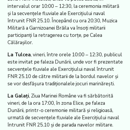
intervalul orar 10:00 – 12:30, la ceremonia militară
și la secvențele fluviale ale Exercițiului naval
întrunit FNR 25.10. Începând cu ora 20:30, Muzica
Militară a Garnizoanei Brăila va însoți militarii
participanți la retragerea cu torțe, pe Calea
Călărașilor.
La Tulcea
, vineri, între orele 10:00 – 12:30, publicul
este invitat pe faleza Dunării, unde vor fi prezentate
secvențele fluviale ale Exercițiului naval întrunit
FNR 25.10 de către militarii de la bordul navelor și
se vor desfășura tradiționalele jocuri marinărești.
La Galați
, Ziua Marinei Române va fi sărbătorită
vineri, de la ora 17:00, în zona Elice, pe faleza
Dunării, printr-o ceremonie militară și religioasă,
urmată de secvențele fluviale ale Exercițiului naval
întrunit FNR 25.10 și de parada navelor militare.