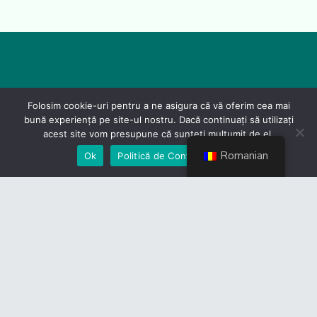
Folosim cookie-uri pentru a ne asigura că vă oferim cea mai
bună experiență pe site-ul nostru. Dacă continuați să utilizați
acest site vom presupune că sunteți mulțumit de el.
Romanian
Ok
Politică de Confidențialiate