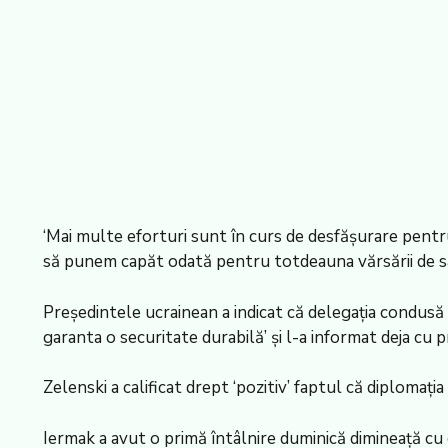
‘Mai multe eforturi sunt în curs de desfășurare pentr
să punem capăt odată pentru totdeauna vărsării de sân
Președintele ucrainean a indicat că delegația condusă d
garanta o securitate durabilă’ și l-a informat deja cu pr
Zelenski a calificat drept ‘pozitiv’ faptul că diplomația
Iermak a avut o primă întâlnire duminică dimineață cu