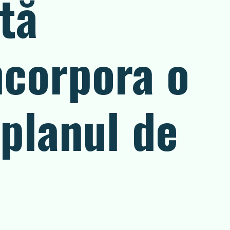
tă
ncorpora o
 planul de