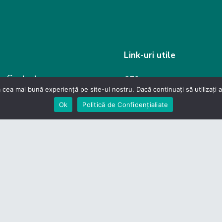
Link-uri utile
Contact
CES
 cea mai bună experiență pe site-ul nostru. Dacă continuați să utilizați
 de Confidențialitate
Guvernul României
Ok
Politică de Confidențialiate
evino membru
Camera Deputaților
Senat
Legislație