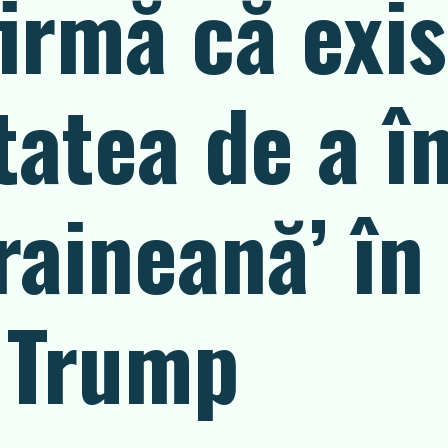
firmă că exis
itatea de a î
raineană’ în
i Trump