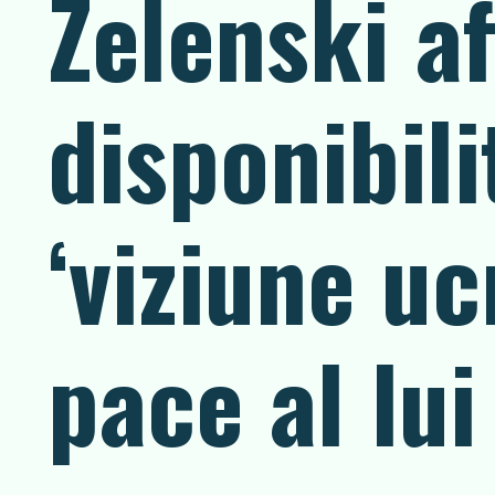
Zelenski a
disponibil
‘viziune uc
pace al lu