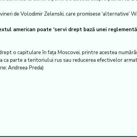
ineri de Volodimir Zelenski, care promisese ‘alternative’ W
tul american poate ‘servi drept bază unei reglementări 
rept o capitulare în fața Moscovei, printre acestea numărân
ca parte a teritoriului rus sau reducerea efectivelor armate
ine: Andreea Preda)