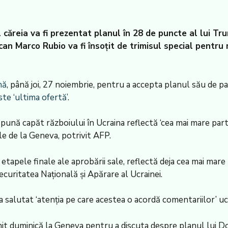
căreia va fi prezentat planul în 28 de puncte al lui Tru
n Marco Rubio va fi însoțit de trimisul special pentru 
nă
, până joi, 27 noiembrie, pentru a accepta planul său de p
te ‘ultima ofertă’
.
nă capăt războiului în Ucraina reflectă ‘cea mai mare parte 
le de la Geneva, potrivit AFP.
etapele finale ale aprobării sale, reflectă deja cea mai mare p
ecuritatea Națională și Apărare al Ucrainei.
a salutat ‘atenția pe care acestea o acordă comentariilor’ uc
unit duminică la Geneva pentru a discuta despre planul lui 