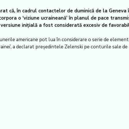
t că, în cadrul contactelor de duminică de la Geneva înt
ncorpora o ‘viziune ucraineană’ în planul de pace trans
ersiune inițială a fost considerată excesiv de favorabilă
unerile americane pot lua în considerare o serie de elemente
ainei’, a declarat președintele Zelenski pe conturile sale de