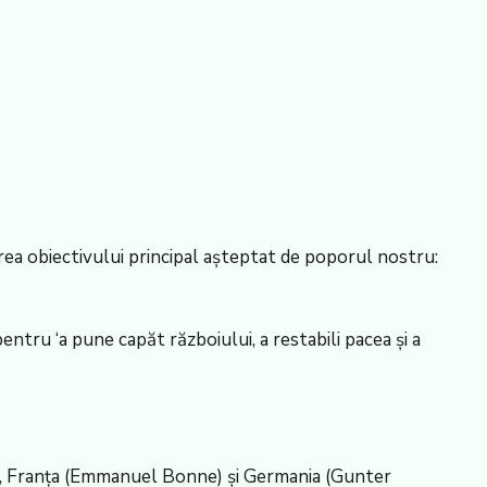
rea obiectivului principal așteptat de poporul nostru:
ntru ‘a pune capăt războiului, a restabili pacea și a
ll), Franța (Emmanuel Bonne) și Germania (Gunter