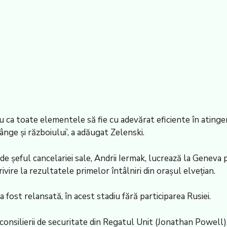
u ca toate elementele să fie cu adevărat eficiente în atinge
ge și războiului’, a adăugat Zelenski.
e șeful cancelariei sale, Andrii Iermak, lucrează la Geneva pe
ivire la rezultatele primelor întâlniri din orașul elvețian.
 a fost relansată, în acest stadiu fără participarea Rusiei.
 consilierii de securitate din Regatul Unit (Jonathan Powe