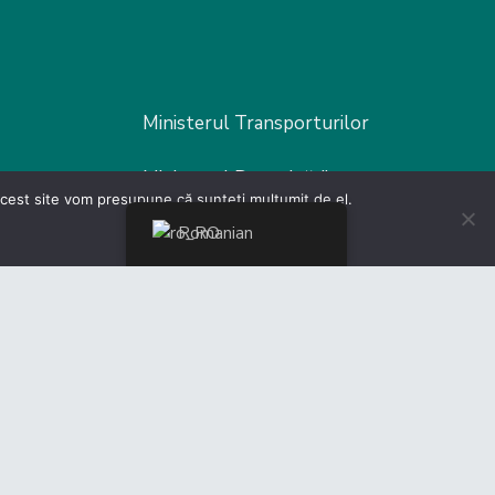
Ministerul Transporturilor
Ministerul Dezvoltării
 acest site vom presupune că sunteți mulțumit de el.
MInisterul FInanțelor
Romanian
MInisterul Muncii
Ministerul Fondurilor europene
Poliția Rutieră