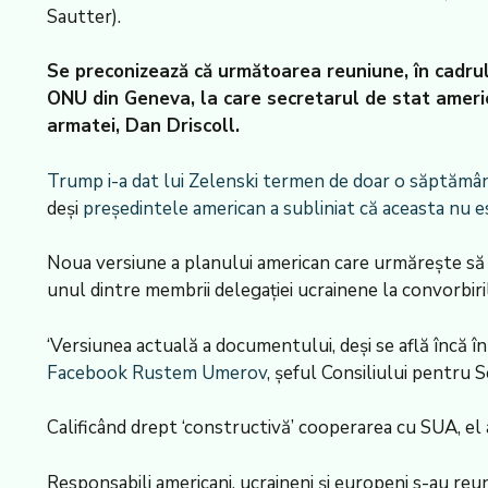
Sautter).
Se preconizează că următoarea reuniune, în cadrul 
ONU din Geneva, la care secretarul de stat america
armatei, Dan Driscoll.
Trump i-a dat lui Zelenski termen de doar o săptămâ
deși
președintele american a subliniat că aceasta nu es
Noua versiune a planului american care urmărește să pu
unul dintre membrii delegației ucrainene la convorbiri
‘Versiunea actuală a documentului, deși se află încă în 
Facebook Rustem Umerov
, șeful Consiliului pentru S
Calificând drept ‘constructivă’ cooperarea cu SUA, el 
Responsabili americani, ucraineni și europeni s-au re