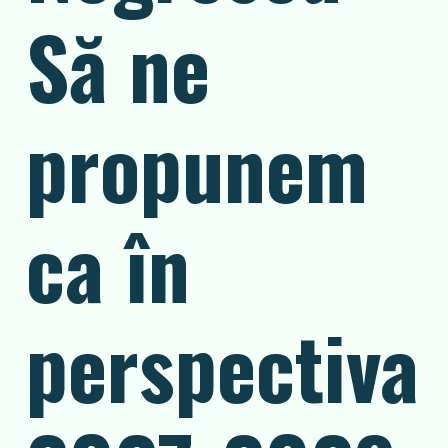
Să ne
propunem
ca în
perspectiva