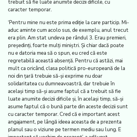
trebuit să fie luate anumite decizii dificile, cu
caracter temporar.
‘Pentru mine nu este prima ediție la care particip. Mi-
aduc aminte cum acolo sus, de exemplu, anul trecut
era plin. Am stat undeva pe rândul 3. Erau premieri,
președinți, foarte mulți miniștri. Și chiar dacă poate
nu e datoria mea să o spun, eu cred că este
regretabilă această absență. Pentru că astăzi, mai
mult ca oricând, clasa politică pro-europeană de la
noi din țară trebuie să-și exprime nu doar
solidaritatea cu dumneavoastră, dar trebuie în
același timp să-și asume faptul că a trebuit să fie
luate anumite decizii dificile și, în același timp, să-și
asume faptul că o bună parte din aceste decizii sunt
cu caracter temporar. Cred că e important acest
angajament, pe lângă ideea aceasta de a prezenta
planul sau o viziune pe termen mediu sau lung. E