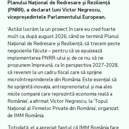
Planului Național de Redresare și Reziliență
(PNRR), a declarat luni Victor Negrescu,
vicepreședintele Parlamentului European.
‘Astăzi lucrăm la un proiect în care eu cred foarte
mult ca, după august 2026, când se termină Planul
Național de Redresare și Reziliență, să trecem peste
negocierile făcute – pentru că se epuizează
implementarea PNRR-ului și, de ce nu, să ne
propunem împreună, ca în perspectiva 2027-2028,
să revenim la un cadru fiscal care să sprijine
microîntreprinderele din România. Este esențial să
fie sprijinită inovația, antreprenoriatul și mai ales
micile companii care reprezintă economia reală a
României’, a afirmat Victor Negrescu, la ‘Topul
Național al Firmelor Private din România’, organizat
de IMM România.
Totodată, el a apreciat faptul că IMM România face