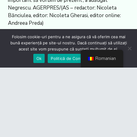
important să vorbim de prezent’, a adăugat
Negrescu. AGERPRES/(AS – redactor: Nicoleta
Bănciulea, editor: Nicoleta Gherasi, editor online:
Andreea Preda)
Folosim cookie-uri pentru a ne asigura că vă oferim cea mai
Sursa articolului:
AGERPRES
bună experiență pe site-ul nostru. Dacă continuați să utilizați
acest site vom presupune că sunteți mulțumit de el.
Romanian
Ok
Politică de Confidențialiate