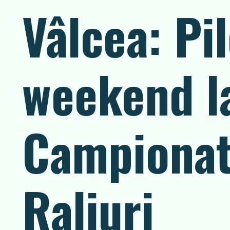
Vâlcea: Pil
weekend la
Campionatu
Raliuri