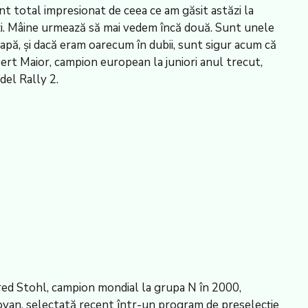
nt total impresionat de ceea ce am găsit astăzi la
zi. Mâine urmează să mai vedem încă două. Sunt unele
apă, şi dacă eram oarecum în dubii, sunt sigur acum că
rbert Maior, campion european la juniori anul trecut,
del Rally 2.
red Stohl, campion mondial la grupa N în 2000,
ovan, selectată recent într-un program de preselecţie