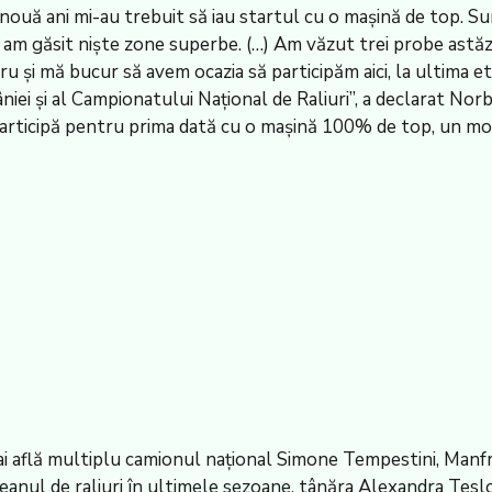
 nouă ani mi-au trebuit să iau startul cu o maşină de top. Su
am găsit nişte zone superbe. (…) Am văzut trei probe astă
 şi mă bucur să avem ocazia să participăm aici, la ultima et
mâniei şi al Campionatului Naţional de Raliuri”, a declarat No
 participă pentru prima dată cu o maşină 100% de top, un mo
ai află multiplu camionul naţional Simone Tempestini, Manf
nul de raliuri în ultimele sezoane, tânăra Alexandra Tesl