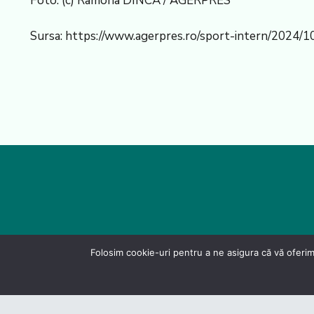
Foto: (c) Ramona DINCĂ / AGERPRES
Sursa: https://www.agerpres.ro/sport-intern/2024/1
Folosim cookie-uri pentru a ne asigura că vă oferim
Politică