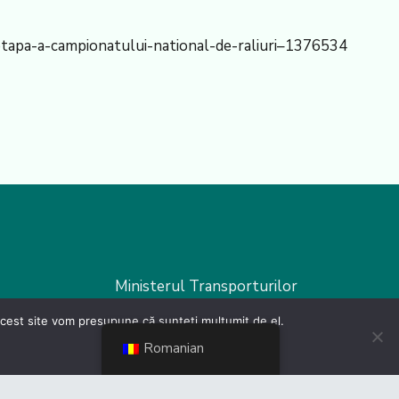
etapa-a-campionatului-national-de-raliuri–1376534
Ministerul Transporturilor
 acest site vom presupune că sunteți mulțumit de el.
Ministerul Dezvoltării
Romanian
MInisterul FInanțelor