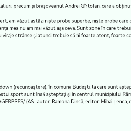
uri, precum şi braşoveanul Andrei Gîrtofan, care a obţinut
rt, am văzut astăzi nişte probe superbe, nişte probe care c
nţa mea nu am mai văzut aşa ceva. Sunt zone în care trebuie 
u viraje strânse şi atunci trebuie să fii foarte atent, foart
kedown (recunoaştere), în comuna Budeşti, la care sunt aştept
cestui sport sunt însă aşteptaţi şi în centrul municipiului R
. AGERPRES/ (AS -autor: Ramona Dincă, editor: Mihai Ţenea, e