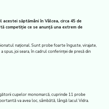
l acestei săptămâni în Vâlcea, circa 45 de
ceastă competiţie ce se anunţă una extrem de
onatul naţional. Sunt probe foarte înguste, virajate,
a spus, joi seara, în cadrul conferinţei de presă din
tigătorii cupelor monomarcă, cuprinde 11 probe
portantă va avea loc, sâmbătă, lângă lacul Vidra.