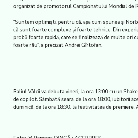
organizat de promotorul Campionatului Mondial de Rali
“Suntem optimişti, pentru că, aşa cum spunea şi Norbe
că sunt foarte complexe şi foarte tehnice. Din experie
probă foarte rapidă, care se finalizează de multe ori c
foarte rău”, a precizat Andrei Gîrtofan.
Raliul Vâlcii va debuta vineri, la ora 13:00 cu un Sha
de copilot. Sâmbătă seara, de la ora 18:00, iubitorii a
duminică, de la ora 18:30, la festivitatea de premiere