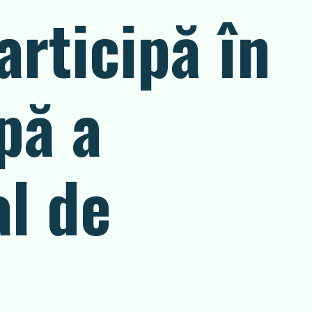
articipă în
pă a
l de