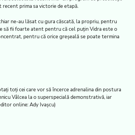
 recent prima sa victorie de etapă.
hiar ne-au lăsat cu gura căscată, la propriu, pentru
să fii foarte atent pentru că cel puţin Vidra este o
e concentrat, pentru că orice greşeală se poate termina
aţi toţi cei care vor să încerce adrenalina din postura
âmnicu Vâlcea la o superspecială demonstrativă, iar
ditor online: Ady Ivaşcu)