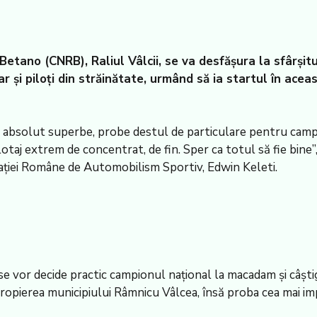
etano (CNRB), Raliul Vâlcii, se va desfăşura la sfârşitu
 dar şi piloţi din străinătate, urmând să ia startul în a
 absolut superbe, probe destul de particulare pentru campi
otaj extrem de concentrat, de fin. Sper ca totul să fie bine”, 
eraţiei Române de Automobilism Sportiv, Edwin Keleti.
 se vor decide practic campionul naţional la macadam şi câş
propierea municipiului Râmnicu Vâlcea, însă proba cea mai im