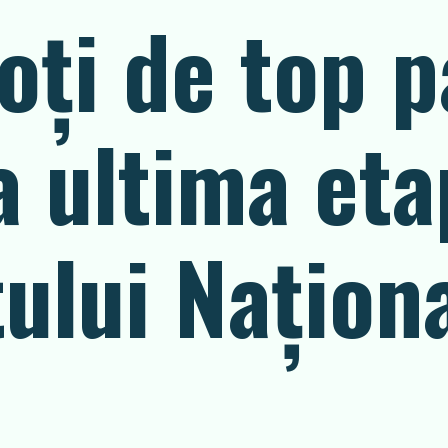
oţi de top p
 ultima eta
lui Naţiona