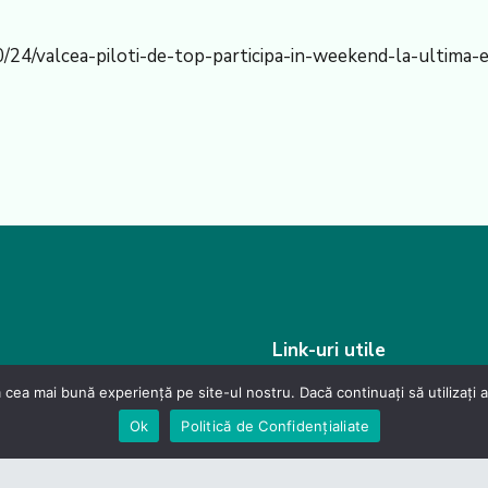
0/24/valcea-piloti-de-top-participa-in-weekend-la-ultima-
Link-uri utile
 cea mai bună experiență pe site-ul nostru. Dacă continuați să utilizați
Contact
CES
Ok
Politică de Confidențialiate
 de Confidențialitate
Guvernul României