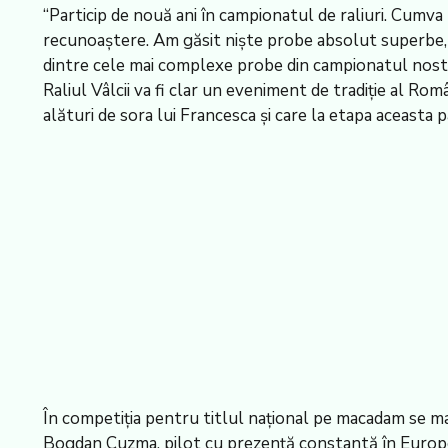
“Particip de nouă ani în campionatul de raliuri. Cumva
recunoaştere. Am găsit nişte probe absolut superbe, 
dintre cele mai complexe probe din campionatul nostru
Raliul Vâlcii va fi clar un eveniment de tradiţie al Ro
alături de sora lui Francesca şi care la etapa aceasta
În competiţia pentru titlul naţional pe macadam se m
Bogdan Cuzma, pilot cu prezenţă constantă în Europea