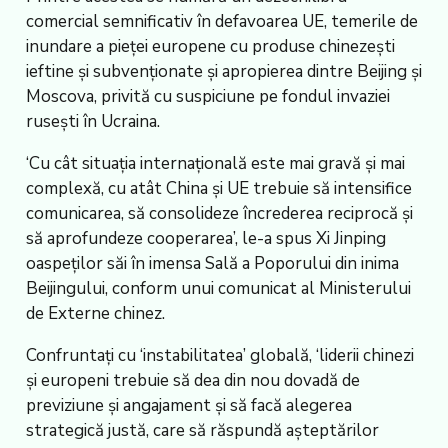
comercial semnificativ în defavoarea UE, temerile de
inundare a pieței europene cu produse chinezești
ieftine și subvenționate și apropierea dintre Beijing și
Moscova, privită cu suspiciune pe fondul invaziei
rusești în Ucraina.
‘Cu cât situația internațională este mai gravă și mai
complexă, cu atât China și UE trebuie să intensifice
comunicarea, să consolideze încrederea reciprocă și
să aprofundeze cooperarea’, le-a spus Xi Jinping
oaspeților săi în imensa Sală a Poporului din inima
Beijingului, conform unui comunicat al Ministerului
de Externe chinez.
Confruntați cu ‘instabilitatea’ globală, ‘liderii chinezi
și europeni trebuie să dea din nou dovadă de
previziune și angajament și să facă alegerea
strategică justă, care să răspundă așteptărilor