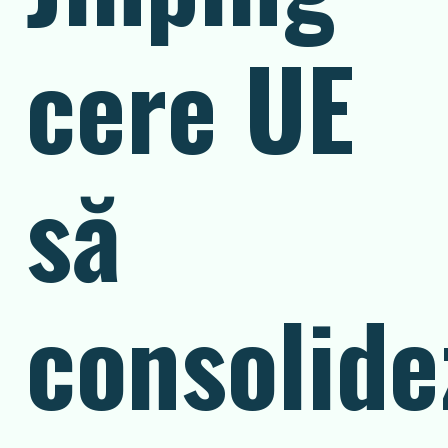
cere UE
să
consolide