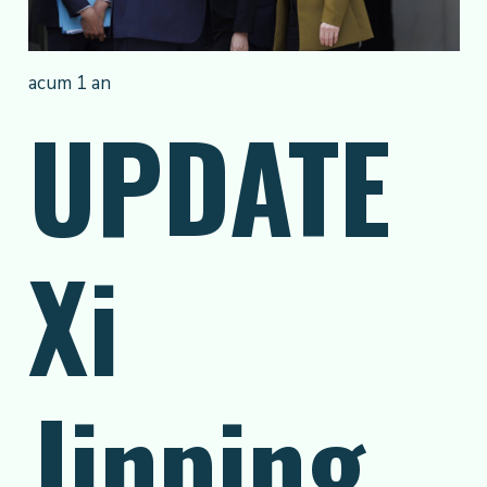
acum 1 an
UPDATE
Xi
Jinping