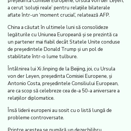
președinta Comisiei Europene, Ursula von der Leyen,
a cerut ‘soluții reale’ pentru relațiile bilaterale
aflate într-un ‘moment crucial’, relatează AFP.
China a căutat în ultimele luni să consolideze
legăturile cu Uniunea Europeană și se prezintă ca
un partener mai fiabil decât Statele Unite conduse
de președintele Donald Trump și un pol de
stabilitate într-o lume tulbure.
Întâlnirea lui Xi Jinping de la Beijing, joi, cu Ursula
von der Leyen, președinta Comisiei Europene, și
Antonio Costa, președintele Consiliului European,
are ca scop să celebreze cea de-a 50-a aniversare a
relațiilor diplomatice.
Însă liderii europeni au sosit cu o listă lungă de
probleme controversate.
Printre acestea se numără un dezechilibru