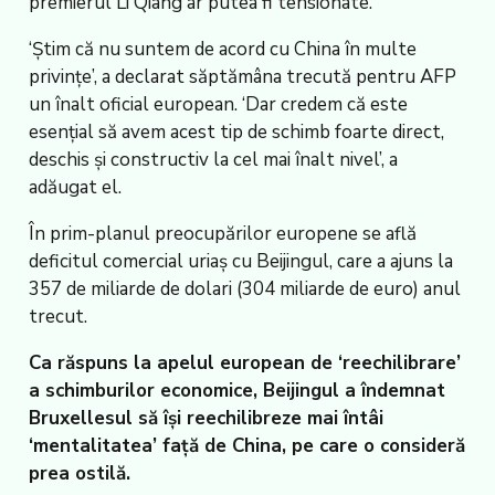
premierul Li Qiang ar putea fi tensionate.
‘Știm că nu suntem de acord cu China în multe
privințe’, a declarat săptămâna trecută pentru AFP
un înalt oficial european. ‘Dar credem că este
esențial să avem acest tip de schimb foarte direct,
deschis și constructiv la cel mai înalt nivel’, a
adăugat el.
În prim-planul preocupărilor europene se află
deficitul comercial uriaș cu Beijingul, care a ajuns la
357 de miliarde de dolari (304 miliarde de euro) anul
trecut.
Ca răspuns la apelul european de ‘reechilibrare’
a schimburilor economice, Beijingul a îndemnat
Bruxellesul să își reechilibreze mai întâi
‘mentalitatea’ față de China, pe care o consideră
prea ostilă.