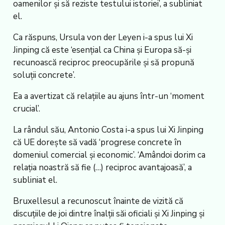
oamenilor și să reziste testului istoriei’, a subliniat
el.
Ca răspuns, Ursula von der Leyen i-a spus lui Xi
Jinping că este ‘esențial ca China și Europa să-și
recunoască reciproc preocupările și să propună
soluții concrete’.
Ea a avertizat că relațiile au ajuns într-un ‘moment
crucial’.
La rândul său, Antonio Costa i-a spus lui Xi Jinping
că UE dorește să vadă ‘progrese concrete în
domeniul comercial și economic’. ‘Amândoi dorim ca
relația noastră să fie (…) reciproc avantajoasă’, a
subliniat el.
Bruxellesul a recunoscut înainte de vizită că
discuțiile de joi dintre înalții săi oficiali și Xi Jinping și