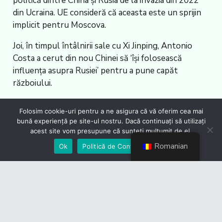
politică dintre China și Rusia de la invazia din 2022
din Ucraina. UE consideră că aceasta este un sprijin
implicit pentru Moscova.
Joi, în timpul întâlnirii sale cu Xi Jinping, Antonio
Costa a cerut din nou Chinei să ‘își folosească
influența asupra Rusiei’ pentru a pune capăt
războiului.
Săptămâna trecută, UE a adoptat noi sancțiuni
Folosim cookie-uri pentru a ne asigura că vă oferim cea mai
împotriva Rusiei, vizând în special două bănci
bună experiență pe site-ul nostru. Dacă continuați să utilizați
chineze. Această măsură l-a determinat pe ministrul
acest site vom presupune că sunteți mulțumit de el.
chinez al Comerțului să protesteze pe lângă
Romanian
Ok
Politică de Confidențialiate
omologul său european.
‘Nu suntem naivi. Nu cerem Chinei să rupă
legăturile cu Rusia, ci să își consolideze controalele
vamale și financiare’, a declarat pentru AFP înaltul
oficial european.AGERPRES/(AS – redactor: Ionuț