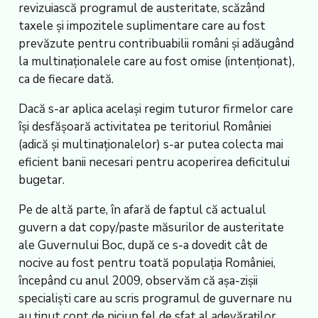
revizuiască programul de austeritate, scăzând
taxele și impozitele suplimentare care au fost
prevăzute pentru contribuabilii români și adăugând
la multinaționalele care au fost omise (intenționat),
ca de fiecare dată.
Dacă s-ar aplica același regim tuturor firmelor care
își desfășoară activitatea pe teritoriul României
(adică și multinaționalelor) s-ar putea colecta mai
eficient banii necesari pentru acoperirea deficitului
bugetar.
Pe de altă parte, în afară de faptul că actualul
guvern a dat copy/paste măsurilor de austeritate
ale Guvernului Boc, după ce s-a dovedit cât de
nocive au fost pentru toată populația României,
începând cu anul 2009, observăm că așa-zișii
specialiști care au scris programul de guvernare nu
au ținut cont de niciun fel de sfat al adevăraților