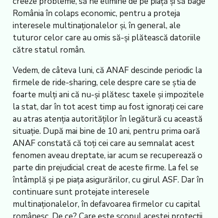
creeze probleme, să ne elimine de pe piață și să bage
România în colaps economic, pentru a proteja
interesele multinaționalelor și, în general, ale
tuturor celor care au omis să-și plătească datoriile
către statul român.
Vedem, de câteva luni, că ANAF descinde periodic la
firmele de ride-sharing, cele despre care se știa de
foarte mulți ani că nu-și plătesc taxele și impozitele
la stat, dar în tot acest timp au fost ignorați cei care
au atras atenția autorităților în legătură cu această
situație. După mai bine de 10 ani, pentru prima oară
ANAF constată că toți cei care au semnalat acest
fenomen aveau dreptate, iar acum se recuperează o
parte din prejudicial creat de aceste firme. La fel se
întâmplă și pe piața asigurărilor, cu girul ASF. Dar în
continuare sunt protejate interesele
multinaționalelor, în defavoarea firmelor cu capital
românesc. De ce? Care este scopul acestei protecții