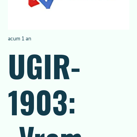
acum 1 an
UGIR-
1903: