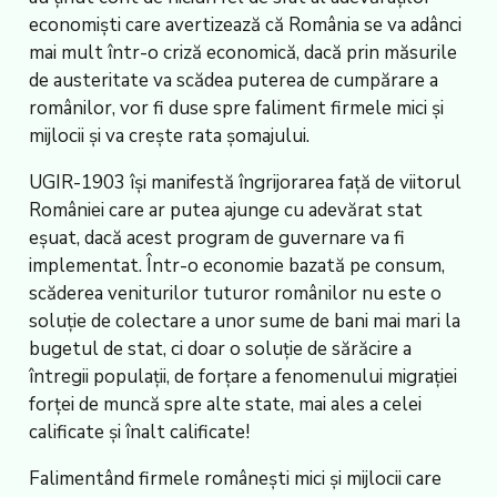
economiști care avertizează că România se va adânci
mai mult într-o criză economică, dacă prin măsurile
de austeritate va scădea puterea de cumpărare a
românilor, vor fi duse spre faliment firmele mici și
mijlocii și va crește rata șomajului.
UGIR-1903 își manifestă îngrijorarea față de viitorul
României care ar putea ajunge cu adevărat stat
eșuat, dacă acest program de guvernare va fi
implementat. Într-o economie bazată pe consum,
scăderea veniturilor tuturor românilor nu este o
soluție de colectare a unor sume de bani mai mari la
bugetul de stat, ci doar o soluție de sărăcire a
întregii populații, de forțare a fenomenului migrației
forței de muncă spre alte state, mai ales a celei
calificate și înalt calificate!
Falimentând firmele românești mici și mijlocii care