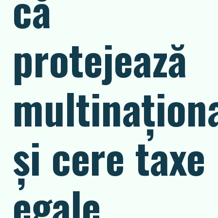
că
protejează
multinaţiona
şi cere taxe
egale