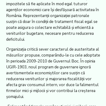
impozitele să fie aplicate în mod egal tuturor
agenţilor economici care îşi desfăşoară activitatea în
România. Reprezentanţii organizaţiei patronale
susţin că doar în condiţii de tratament fiscal egal se
poate asigura o colectare echitabilă şi eficientă a
veniturilor bugetare, necesare pentru reducerea
deficitului.
Organizaţia critică sever caracterul de austeritate al
măsurilor propuse, comparându-le cu cele adoptate
în perioada 2009-2010 de Guvernul Boc. În opinia
UGIR-1903, noul program de guvernare ignoră
avertismentele economiştilor care susţin că
reducerea veniturilor şi majorarea fiscalităţii vor
afecta grav consumul intern, vor duce la falimentul
firmelor mici şi mijlocii şi vor contribui la creşterea
şomajului.