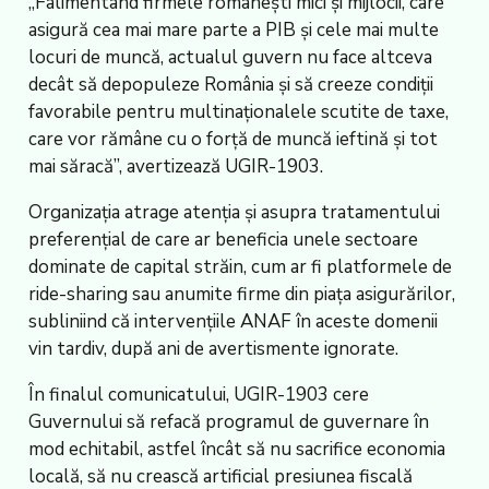
„Falimentând firmele româneşti mici şi mijlocii, care
asigură cea mai mare parte a PIB şi cele mai multe
locuri de muncă, actualul guvern nu face altceva
decât să depopuleze România şi să creeze condiţii
favorabile pentru multinaţionalele scutite de taxe,
care vor rămâne cu o forţă de muncă ieftină şi tot
mai săracă”, avertizează UGIR-1903.
Organizaţia atrage atenţia şi asupra tratamentului
preferenţial de care ar beneficia unele sectoare
dominate de capital străin, cum ar fi platformele de
ride-sharing sau anumite firme din piaţa asigurărilor,
subliniind că intervenţiile ANAF în aceste domenii
vin tardiv, după ani de avertismente ignorate.
În finalul comunicatului, UGIR-1903 cere
Guvernului să refacă programul de guvernare în
mod echitabil, astfel încât să nu sacrifice economia
locală, să nu crească artificial presiunea fiscală