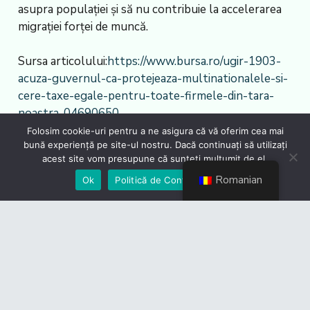
asupra populaţiei şi să nu contribuie la accelerarea
migraţiei forţei de muncă.
Sursa articolului:
https://www.bursa.ro/ugir-1903-
acuza-guvernul-ca-protejeaza-multinationalele-si-
cere-taxe-egale-pentru-toate-firmele-din-tara-
noastra-04690650
Folosim cookie-uri pentru a ne asigura că vă oferim cea mai
bună experiență pe site-ul nostru. Dacă continuați să utilizați
acest site vom presupune că sunteți mulțumit de el.
Romanian
Ok
Politică de Confidențialiate