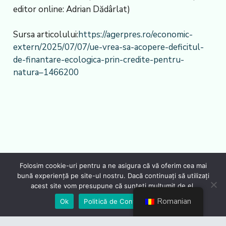
editor online: Adrian Dădârlat)
Sursa articolului:
https://agerpres.ro/economic-
extern/2025/07/07/ue-vrea-sa-acopere-deficitul-
de-finantare-ecologica-prin-credite-pentru-
natura–1466200
Folosim cookie-uri pentru a ne asigura că vă oferim cea mai
bună experiență pe site-ul nostru. Dacă continuați să utilizați
acest site vom presupune că sunteți mulțumit de el.
Romanian
Ok
Politică de Confidențialiate