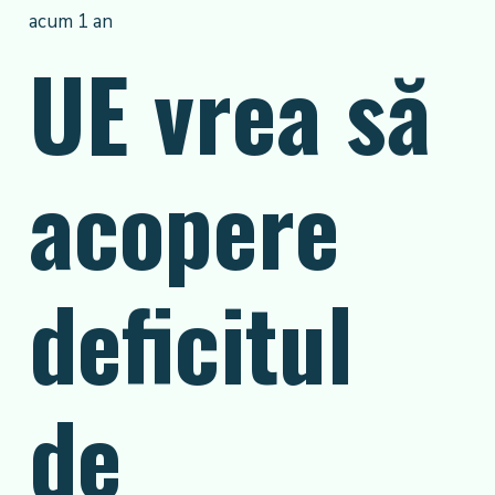
acum 1 an
UE vrea să
acopere
deficitul
de