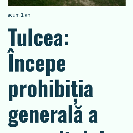
acum 1 an
Tulcea:
Începe
prohibiția
generală a