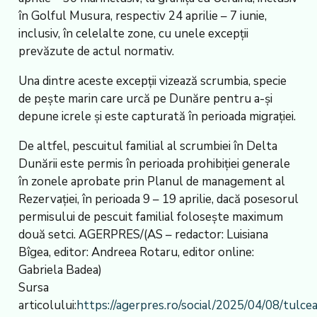
în Golful Musura, respectiv 24 aprilie – 7 iunie,
inclusiv, în celelalte zone, cu unele excepții
prevăzute de actul normativ.
Una dintre aceste excepții vizează scrumbia, specie
de pește marin care urcă pe Dunăre pentru a-și
depune icrele și este capturată în perioada migrației.
De altfel, pescuitul familial al scrumbiei în Delta
Dunării este permis în perioada prohibiției generale
în zonele aprobate prin Planul de management al
Rezervației, în perioada 9 – 19 aprilie, dacă posesorul
permisului de pescuit familial folosește maximum
două setci. AGERPRES/(AS – redactor: Luisiana
Bîgea, editor: Andreea Rotaru, editor online:
Gabriela Badea)
Sursa
articolului:
https://agerpres.ro/social/2025/04/08/tulcea