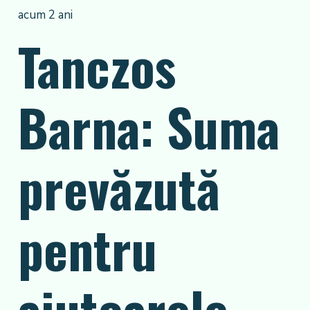
acum 2 ani
Tanczos
Barna: Suma
prevăzută
pentru
ajutoarele