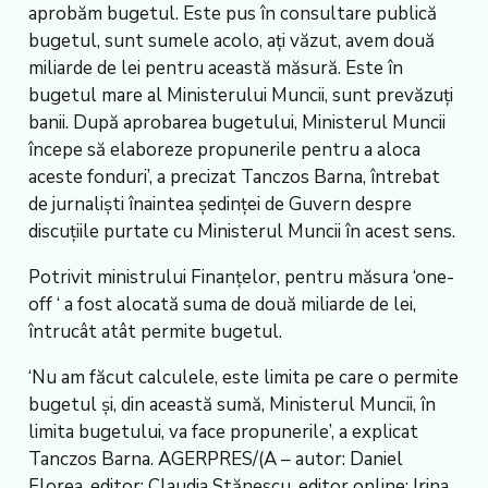
aprobăm bugetul. Este pus în consultare publică
bugetul, sunt sumele acolo, ați văzut, avem două
miliarde de lei pentru această măsură. Este în
bugetul mare al Ministerului Muncii, sunt prevăzuți
banii. După aprobarea bugetului, Ministerul Muncii
începe să elaboreze propunerile pentru a aloca
aceste fonduri’, a precizat Tanczos Barna, întrebat
de jurnaliști înaintea ședinței de Guvern despre
discuțiile purtate cu Ministerul Muncii în acest sens.
Potrivit ministrului Finanțelor, pentru măsura ‘one-
off ‘ a fost alocată suma de două miliarde de lei,
întrucât atât permite bugetul.
‘Nu am făcut calculele, este limita pe care o permite
bugetul și, din această sumă, Ministerul Muncii, în
limita bugetului, va face propunerile’, a explicat
Tanczos Barna. AGERPRES/(A – autor: Daniel
Florea, editor: Claudia Stănescu, editor online: Irina