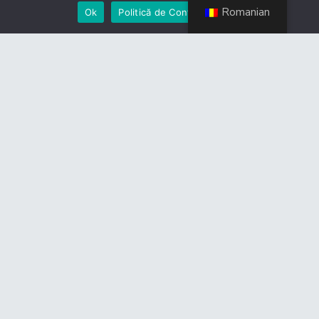
Romanian
Ok
Politică de Confidențialiate
Contact
Politică de Confidențialitate
Devino membru
Link-uri utile
CES