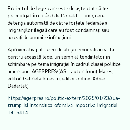
Proiectul de lege, care este de așteptat să fie
promulgat în curând de Donald Trump, cere
detenția automată de către forțele federale a
imigranților ilegali care au fost condamnați sau
acuzați de anumite infracțiuni.
Aproximativ patruzeci de aleși democrați au votat
pentru această lege, un semn al tendințelor în
schimbare pe tema imigrației în cadrul clasei politice
americane. AGERPRES/(AS – autor: Ionuț Mareș,
editor: Gabriela Ionescu, editor online: Adrian
Dãdârlat)
https://agerpres.ro/politic-extern/2025/01/23/sua-
trump-isi-intensifica-ofensiva-impotriva-imigratiei–
1415414