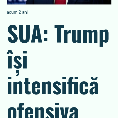
acum 2 ani
SUA: Trump
își
intensifică
ofensiva