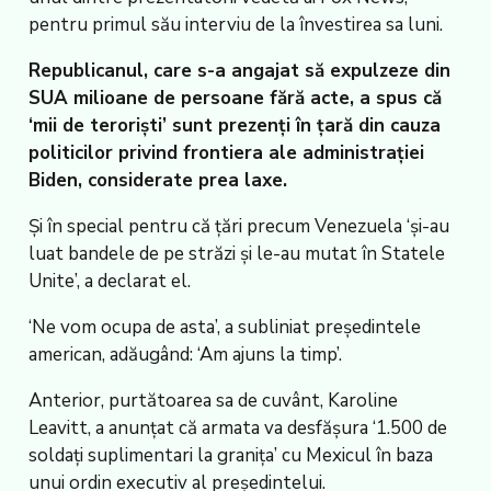
pentru primul său interviu de la învestirea sa luni.
Republicanul, care s-a angajat să expulzeze din
SUA milioane de persoane fără acte, a spus că
‘mii de teroriști’ sunt prezenți în țară din cauza
politicilor privind frontiera ale administrației
Biden, considerate prea laxe.
Și în special pentru că țări precum Venezuela ‘și-au
luat bandele de pe străzi și le-au mutat în Statele
Unite’, a declarat el.
‘Ne vom ocupa de asta’, a subliniat președintele
american, adăugând: ‘Am ajuns la timp’.
Anterior, purtătoarea sa de cuvânt, Karoline
Leavitt, a anunțat că armata va desfășura ‘1.500 de
soldați suplimentari la granița’ cu Mexicul în baza
unui ordin executiv al președintelui.