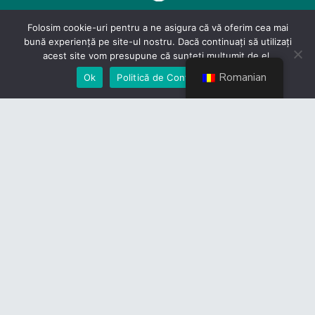
Folosim cookie-uri pentru a ne asigura că vă oferim cea mai
bună experiență pe site-ul nostru. Dacă continuați să utilizați
Contact
acest site vom presupune că sunteți mulțumit de el.
Politică de Confidențialitate
Romanian
Ok
Politică de Confidențialiate
Devino membru
Link-uri utile
CES
Guvernul României
Camera Deputaților