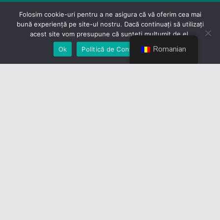
Politică de Confidențialitate
Folosim cookie-uri pentru a ne asigura că vă oferim cea mai
bună experiență pe site-ul nostru. Dacă continuați să utilizați
Devino membru
acest site vom presupune că sunteți mulțumit de el.
Romanian
Ok
Politică de Confidențialiate
Link-uri utile
CES
Guvernul României
Camera Deputaților
Senat
Legislație