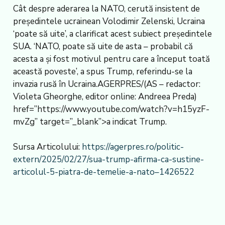
Cât despre aderarea la NATO, cerută insistent de
președintele ucrainean Volodimir Zelenski, Ucraina
‘poate să uite’, a clarificat acest subiect președintele
SUA. ‘NATO, poate să uite de asta – probabil că
acesta a și fost motivul pentru care a început toată
această poveste’, a spus Trump, referindu-se la
invazia rusă în Ucraina.AGERPRES/(AS – redactor:
Violeta Gheorghe, editor online: Andreea Preda)
href=”https://www.youtube.com/watch?v=h15yzF-
mvZg” target=”_blank”>a indicat Trump.
Sursa Articolului:
https://agerpres.ro/politic-
extern/2025/02/27/sua-trump-afirma-ca-sustine-
articolul-5-piatra-de-temelie-a-nato–1426522