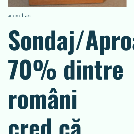
acum 1 an
Sondaj/Apro
70% dintre
români
cred că