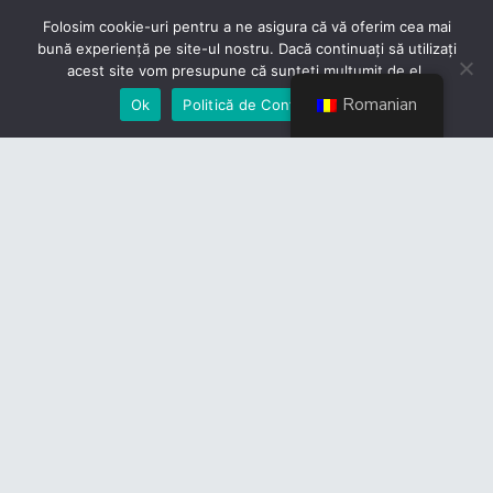
Folosim cookie-uri pentru a ne asigura că vă oferim cea mai
bună experiență pe site-ul nostru. Dacă continuați să utilizați
acest site vom presupune că sunteți mulțumit de el.
Romanian
Ok
Politică de Confidențialiate
Contact
Politică de Confidențialitate
Devino membru