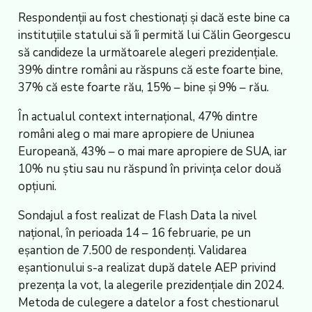
Respondenții au fost chestionați și dacă este bine ca
instituțiile statului să îi permită lui Călin Georgescu
să candideze la următoarele alegeri prezidențiale.
39% dintre români au răspuns că este foarte bine,
37% că este foarte rău, 15% – bine și 9% – rău.
În actualul context internațional, 47% dintre
români aleg o mai mare apropiere de Uniunea
Europeană, 43% – o mai mare apropiere de SUA, iar
10% nu știu sau nu răspund în privința celor două
opțiuni.
Sondajul a fost realizat de Flash Data la nivel
național, în perioada 14 – 16 februarie, pe un
eșantion de 7.500 de respondenți. Validarea
eșantionului s-a realizat după datele AEP privind
prezența la vot, la alegerile prezidențiale din 2024.
Metoda de culegere a datelor a fost chestionarul