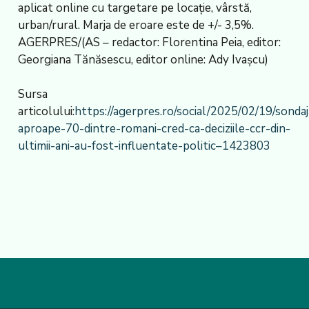
aplicat online cu targetare pe locație, vârstă,
urban/rural. Marja de eroare este de +/- 3,5%.
AGERPRES/(AS – redactor: Florentina Peia, editor:
Georgiana Tănăsescu, editor online: Ady Ivaşcu)
Sursa
articolului:
https://agerpres.ro/social/2025/02/19/sondaj
aproape-70-dintre-romani-cred-ca-deciziile-ccr-din-
ultimii-ani-au-fost-influentate-politic–1423803