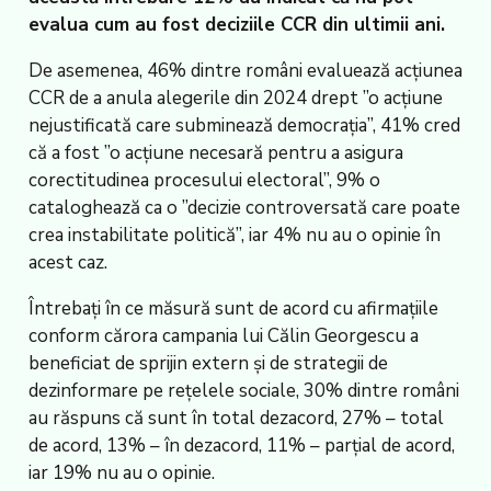
evalua cum au fost deciziile CCR din ultimii ani.
De asemenea, 46% dintre români evaluează acțiunea
CCR de a anula alegerile din 2024 drept ”o acțiune
nejustificată care subminează democrația”, 41% cred
că a fost ”o acțiune necesară pentru a asigura
corectitudinea procesului electoral”, 9% o
cataloghează ca o ”decizie controversată care poate
crea instabilitate politică”, iar 4% nu au o opinie în
acest caz.
Întrebați în ce măsură sunt de acord cu afirmațiile
conform cărora campania lui Călin Georgescu a
beneficiat de sprijin extern și de strategii de
dezinformare pe rețelele sociale, 30% dintre români
au răspuns că sunt în total dezacord, 27% – total
de acord, 13% – în dezacord, 11% – parțial de acord,
iar 19% nu au o opinie.