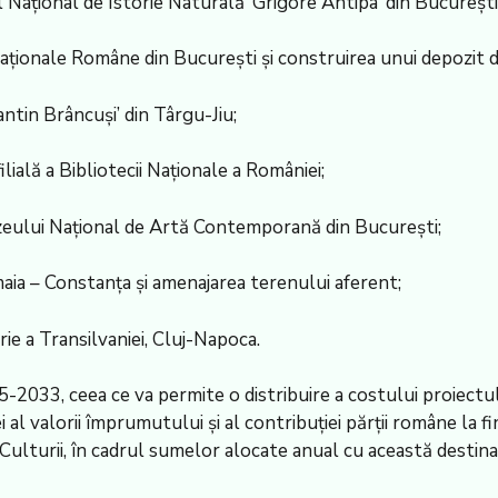
Național de Istorie Naturală ‘Grigore Antipa’ din București
Naționale Române din București și construirea unui depozit d
ntin Brâncuși’ din Târgu-Jiu;
lială a Bibliotecii Naționale a României;
uzeului Național de Artă Contemporană din București;
maia – Constanța și amenajarea terenului aferent;
ie a Transilvaniei, Cluj-Napoca.
5-2033, ceea ce va permite o distribuire a costului proiectulu
al valorii împrumutului și al contribuției părții române la fi
ulturii, în cadrul sumelor alocate anual cu această destinaț