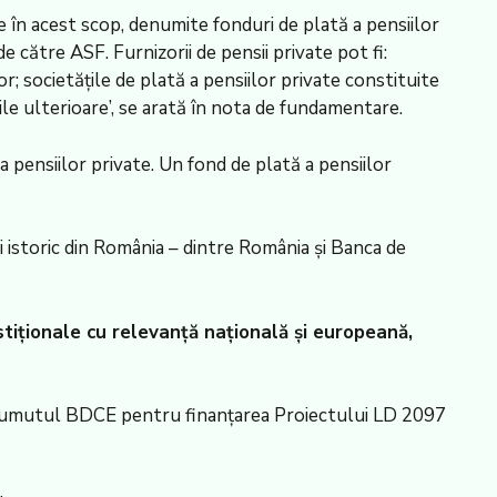
e în acest scop, denumite fonduri de plată a pensiilor
e către ASF. Furnizorii de pensii private pot fi:
lor; societățile de plată a pensiilor private constituite
ările ulterioare’, se arată în nota de fundamentare.
a pensiilor private. Un fond de plată a pensiilor
 istoric din România – dintre România și Banca de
tiționale cu relevanță națională și europeană,
împrumutul BDCE pentru finanțarea Proiectului LD 2097