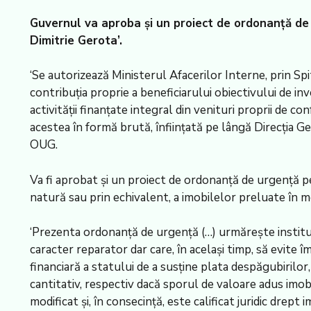
Guvernul va aproba și un proiect de ordonanță de 
Dimitrie Gerota’.
‘Se autorizează Ministerul Afacerilor Interne, prin Spi
contribuția proprie a beneficiarului obiectivului de in
activității finanțate integral din venituri proprii de c
acestea în formă brută, înființată pe lângă Direcția Ge
OUG.
Va fi aprobat și un proiect de ordonanță de urgență pe
natură sau prin echivalent, a imobilelor preluate în 
‘Prezenta ordonanță de urgență (…) urmărește instituir
caracter reparator dar care, în același timp, să evite î
financiară a statului de a susține plata despăgubirilor, 
cantitativ, respectiv dacă sporul de valoare adus imo
modificat și, în consecință, este calificat juridic drept