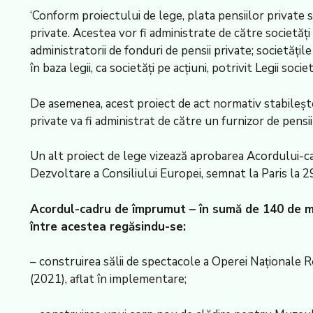
‘Conform proiectului de lege, plata pensiilor private s
private. Acestea vor fi administrate de către societăți s
administratorii de fonduri de pensii private; societățile
în baza legii, ca societăți pe acțiuni, potrivit Legii so
De asemenea, acest proiect de act normativ stabilește r
private va fi administrat de către un furnizor de pensi
Un alt proiect de lege vizează aprobarea Acordului-ca
Dezvoltare a Consiliului Europei, semnat la Paris la 
Acordul-cadru de împrumut – în sumă de 140 de mil
între acestea regăsindu-se:
– construirea sălii de spectacole a Operei Naționale
(2021), aflat în implementare;