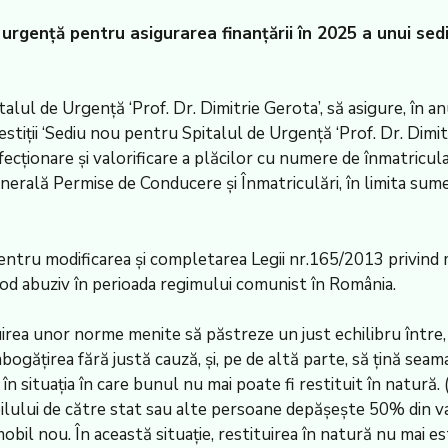
urgență pentru asigurarea finanțării în 2025 a unui sed
talul de Urgență ‘Prof. Dr. Dimitrie Gerota’, să asigure, în 
vestiții ‘Sediu nou pentru Spitalul de Urgență ‘Prof. Dr. Di
onfecționare și valorificare a plăcilor cu numere de înmatricu
nerală Permise de Conducere și Înmatriculări, în limita sumei
ntru modificarea și completarea Legii nr.165/2013 privind mă
mod abuziv în perioada regimului comunist în România.
ea unor norme menite să păstreze un just echilibru între, p
mbogățirea fără justă cauză, și, pe de altă parte, să țină seam
în situația în care bunul nu mai poate fi restituit în natură. (
bilului de către stat sau alte persoane depășește 50% din va
 imobil nou. În această situație, restituirea în natură nu mai 