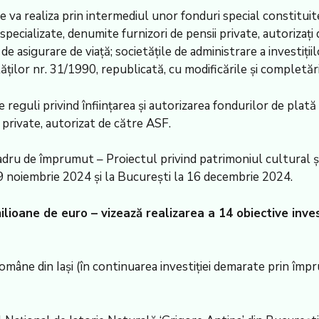
e va realiza prin intermediul unor fonduri special constituit
pecializate, denumite furnizori de pensii private, autorizați d
 de asigurare de viață; societățile de administrare a investiții
cietăților nr. 31/1990, republicată, cu modificările și complet
eguli privind înființarea și autorizarea fondurilor de plată 
i private, autorizat de către ASF.
dru de împrumut – Proiectul privind patrimoniul cultural și
29 noiembrie 2024 și la București la 16 decembrie 2024.
ioane de euro – vizează realizarea a 14 obiective inves
 Române din Iași (în continuarea investiției demarate prin 