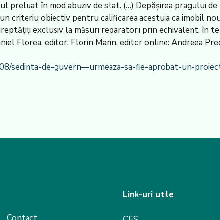
lul preluat în mod abuziv de stat. (…) Depășirea pragului de
un criteriu obiectiv pentru calificarea acestuia ca imobil nou
dreptățiți exclusiv la măsuri reparatorii prin echivalent, în t
l Florea, editor: Florin Marin, editor online: Andreea Pre
8/08/sedinta-de-guvern—urmeaza-sa-fie-aprobat-un-proiec
Link-uri utile
Contact
CES