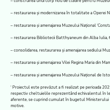
– construirea unui corp nou de clădire pentru Muzeul 
– restaurarea și modernizarea în totalitate a Operei 
– restaurarea și amenajarea Muzeului Național ‘Consta
– restaurarea Bibliotecii Batthyaneum din Alba Iulia, fi
– consolidarea, restaurarea și amenajarea sediului M
– restaurarea și amenajarea Vilei Regina Maria din Ma
– restaurarea și amenajarea Muzeului Național de Istor
‘ Proiectul este prevăzut a fi realizat pe perioada 202
respectiv cheltuielile reprezentând echivalentul în lei 
aferente, se cuprind cumulat în bugetul Ministerului C
motive.