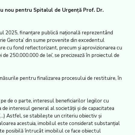
iu nou pentru Spitalul de Urgență Prof. Dr.
anul 2025, finanțare publică națională reprezentând
mitrie Gerota’ din sume provenite din excedentul
lare cu fond reflectorizant, precum și aprovizionarea cu
 de 250.000.000 de lei’, se precizează în proiectul de
surile pentru finalizarea procesului de restituire, în
e de o parte, interesul beneficiarilor legilor cu
a de interesul general al societății și de capacitatea
…) Astfel, se stabilește un criteriu obiectiv și
loarea acestuia, imobilul este considerat substanțial
este posibilă întrucât imobilul ce face obiectul