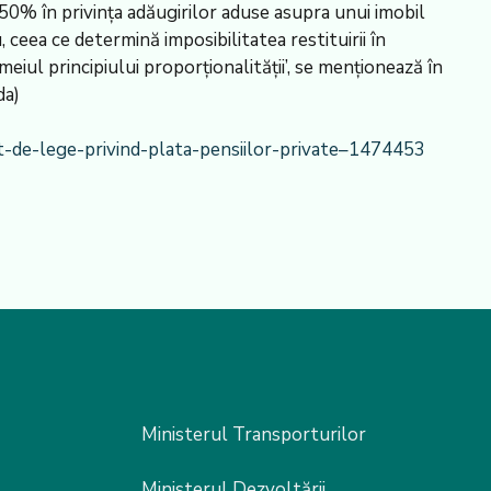
 50% în privința adăugirilor aduse asupra unui imobil
, ceea ce determină imposibilitatea restituirii în
emeiul principiului proporționalității’, se menționează în
da)
t-de-lege-privind-plata-pensiilor-private–1474453
Ministerul Transporturilor
Ministerul Dezvoltării