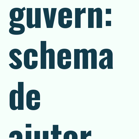
guvern:
schema
de
ajutor