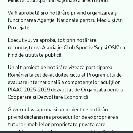
Ministerului Apărării Naționale a acestui bun.
Va fi aprobată și o hotărâre privind organizarea și
funcționarea Agenției Naționale pentru Mediu și Arii
Protejate.
Executivul va aproba, tot prin hotărâre,
recunoașterea Asociației Club Sportiv ‘Sepsi OSK’ ca
fiind de utilitate publică.
Un alt proiect de hotărâre vizează participarea
României la cel de-al doilea ciclu al Programului de
evaluare internațională a competențelor adulților
PIAAC 2025-2029 dezvoltat de Organizația pentru
Cooperare și Dezvoltare Economică.
Guvernul va aproba și un proiect de hotărâre
privind declanșarea procedurilor de expropriere a
tuturor imobilelor proprietate privată care
constituie coridorul de expropriere al lucrării de