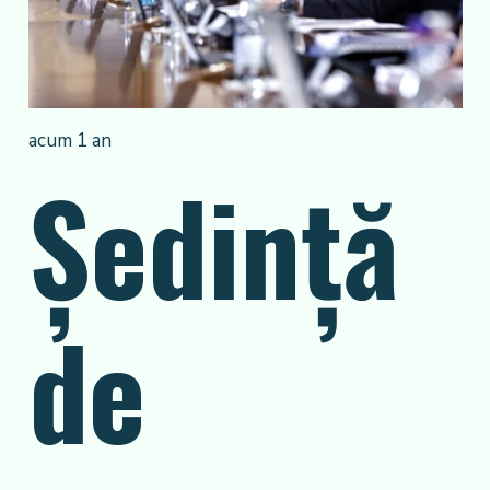
acum 1 an
Ședință
de