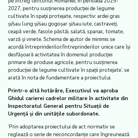
pe întreg teritoriul României, în perioada 2025-
2027, pentru susținerea producției de legume
cultivate în spații protejate, respectiv: ardei gras
și/sau lung și/sau gogoșar și/sau iute, castraveți,
ceapă verde, fasole păstăi, salată, spanac, tomate,
varză și vinete. Schema de ajutor de minimis se
acordă întreprinderilor/întreprinderilor unice care își
desfășoară activitatea în domeniul producției
primare de produse agricole, pentru susținerea
producției de legume cultivate în spații protejate’, se
arată în nota de fundamentare a proiectului.
Printr-o altă hotărâre, Executivul va aproba
Ghidul carierei cadrelor militare în activitate din
Inspectoratul General pentru Situații de
Urgență și din unitățile subordonate.
‘Prin adoptarea proiectului de act normativ se
reglează o serie de neconcordanțe care îngreunează