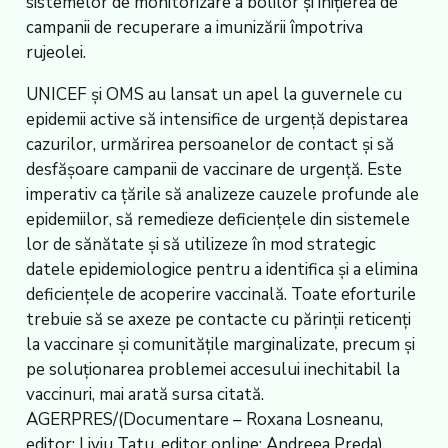
sistemelor de monitorizare a bolilor și inițierea de
campanii de recuperare a imunizării împotriva
rujeolei.
UNICEF și OMS au lansat un apel la guvernele cu
epidemii active să intensifice de urgență depistarea
cazurilor, urmărirea persoanelor de contact și să
desfășoare campanii de vaccinare de urgență. Este
imperativ ca țările să analizeze cauzele profunde ale
epidemiilor, să remedieze deficiențele din sistemele
lor de sănătate și să utilizeze în mod strategic
datele epidemiologice pentru a identifica și a elimina
deficiențele de acoperire vaccinală. Toate eforturile
trebuie să se axeze pe contacte cu părinții reticenți
la vaccinare și comunitățile marginalizate, precum și
pe soluționarea problemei accesului inechitabil la
vaccinuri, mai arată sursa citată.
AGERPRES/(Documentare – Roxana Losneanu,
editor: Liviu Tatu, editor online: Andreea Preda)