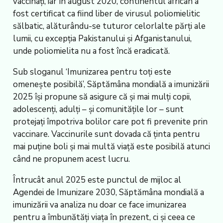
vaccinați, iar în august 2020, continentul african a
fost certificat ca fiind liber de virusul poliomielitic
sălbatic, alăturându-se tuturor celorlalte părți ale
lumii, cu excepția Pakistanului și Afganistanului,
unde poliomielita nu a fost încă eradicată.
Sub sloganul ‘Imunizarea pentru toți este
omenește posibilă’, Săptămâna mondială a imunizării
2025 își propune să asigure că și mai mulți copii,
adolescenți, adulți – și comunitățile lor – sunt
protejați împotriva bolilor care pot fi prevenite prin
vaccinare. Vaccinurile sunt dovada că ținta pentru
mai puține boli și mai multă viață este posibilă atunci
când ne propunem acest lucru.
Întrucât anul 2025 este punctul de mijloc al
Agendei de Imunizare 2030, Săptămâna mondială a
imunizării va analiza nu doar ce face imunizarea
pentru a îmbunătăți viața în prezent, ci și ceea ce