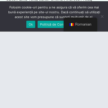
Folosim cookie-uri pentru a ne asigura că vă oferim cea mai
Sursa
bună experiență pe site-ul nostru. Dacă continuați să utilizați
articolului:
https://agerpres.ro/documentare/2025/04/2
acest site vom presupune că sunteți mulțumit de el.
mondiala-a-imunizarii-24-30-aprilie–1442649
Romanian
Ok
Politică de Confidențialiate