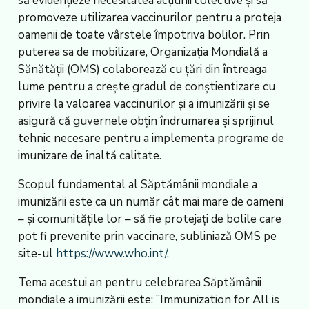
să evidențieze necesitatea acțiunii colective și să
promoveze utilizarea vaccinurilor pentru a proteja
oamenii de toate vârstele împotriva bolilor. Prin
puterea sa de mobilizare, Organizația Mondială a
Sănătății (OMS) colaborează cu țări din întreaga
lume pentru a crește gradul de conștientizare cu
privire la valoarea vaccinurilor și a imunizării și se
asigură că guvernele obțin îndrumarea și sprijinul
tehnic necesare pentru a implementa programe de
imunizare de înaltă calitate.
Scopul fundamental al Săptămânii mondiale a
imunizării este ca un număr cât mai mare de oameni
– și comunitățile lor – să fie protejați de bolile care
pot fi prevenite prin vaccinare, subliniază OMS pe
site-ul
https://www.who.int/
.
Tema acestui an pentru celebrarea Săptămânii
mondiale a imunizării este: ”Immunization for All is