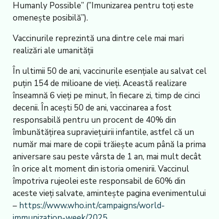
Humanly Possible” (”Imunizarea pentru toți este
omenește posibilă”).
Vaccinurile reprezintă una dintre cele mai mari
realizări ale umanității
În ultimii 50 de ani, vaccinurile esențiale au salvat cel
puțin 154 de milioane de vieți. Această realizare
înseamnă 6 vieți pe minut, în fiecare zi, timp de cinci
decenii. În acești 50 de ani, vaccinarea a fost
responsabilă pentru un procent de 40% din
îmbunătățirea supraviețuirii infantile, astfel că un
număr mai mare de copii trăiește acum până la prima
aniversare sau peste vârsta de 1 an, mai mult decât
în orice alt moment din istoria omenirii. Vaccinul
împotriva rujeolei este responsabil de 60% din
aceste vieți salvate, amintește pagina evenimentului
–
https://www.who.int/campaigns/world-
immunization-week/2025
.