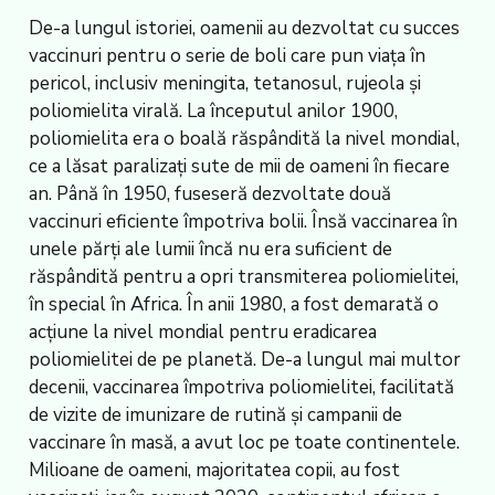
De-a lungul istoriei, oamenii au dezvoltat cu succes
vaccinuri pentru o serie de boli care pun viața în
pericol, inclusiv meningita, tetanosul, rujeola și
poliomielita virală. La începutul anilor 1900,
poliomielita era o boală răspândită la nivel mondial,
ce a lăsat paralizați sute de mii de oameni în fiecare
an. Până în 1950, fuseseră dezvoltate două
vaccinuri eficiente împotriva bolii. Însă vaccinarea în
unele părți ale lumii încă nu era suficient de
răspândită pentru a opri transmiterea poliomielitei,
în special în Africa. În anii 1980, a fost demarată o
acțiune la nivel mondial pentru eradicarea
poliomielitei de pe planetă. De-a lungul mai multor
decenii, vaccinarea împotriva poliomielitei, facilitată
de vizite de imunizare de rutină și campanii de
vaccinare în masă, a avut loc pe toate continentele.
Milioane de oameni, majoritatea copii, au fost