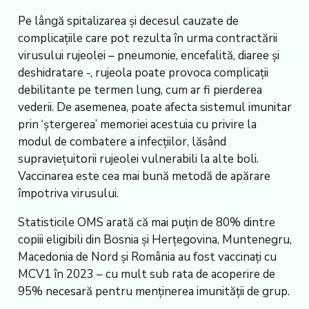
Pe lângă spitalizarea și decesul cauzate de
complicațiile care pot rezulta în urma contractării
virusului rujeolei – pneumonie, encefalită, diaree și
deshidratare -, rujeola poate provoca complicații
debilitante pe termen lung, cum ar fi pierderea
vederii. De asemenea, poate afecta sistemul imunitar
prin ‘ștergerea’ memoriei acestuia cu privire la
modul de combatere a infecțiilor, lăsând
supraviețuitorii rujeolei vulnerabili la alte boli.
Vaccinarea este cea mai bună metodă de apărare
împotriva virusului.
Statisticile OMS arată că mai puțin de 80% dintre
copiii eligibili din Bosnia și Herțegovina, Muntenegru,
Macedonia de Nord și România au fost vaccinați cu
MCV1 în 2023 – cu mult sub rata de acoperire de
95% necesară pentru menținerea imunității de grup.