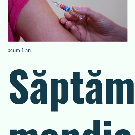
acum 1 an
Săptăm
mondia