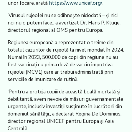
unor focare, arată
https://www.unicef.org/
.
‘Virusul rujeolei nu se odihnește niciodată – și nici
noi nu o putem face.’, a avertizat Dr. Hans P. Kluge,
directorul regional al OMS pentru Europa.
Regiunea europeană a reprezentat o treime din
totalul cazurilor de rujeolă la nivel mondial în 2024.
Numai în 2023, 500.000 de copii din regiune nu au
fost vaccinați cu prima doză de vaccin împotriva
rujeolei (MCV1) care ar trebui administrată prin
serviciile de imunizare de rutină.
‘Pentru a proteja copiii de această boală mortală și
debilitantă, avem nevoie de măsuri guvernamentale
urgente, inclusiv investiții susținute în lucrătorii din
domeniul sănătății.’, a declarat Regina De Dominicis,
director regional UNICEF pentru Europa și Asia
Centrală.