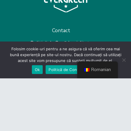
Contact
Politică de Confidențialitate
Folosim cookie-uri pentru a ne asigura că vă oferim cea mai
bună experiență pe site-ul nostru. Dacă continuați să utilizați
Devino membru
acest site vom presupune că sunteți mulțumit de el.
Romanian
Ok
Politică de Confidențialiate
Link-uri utile
CES
Guvernul României