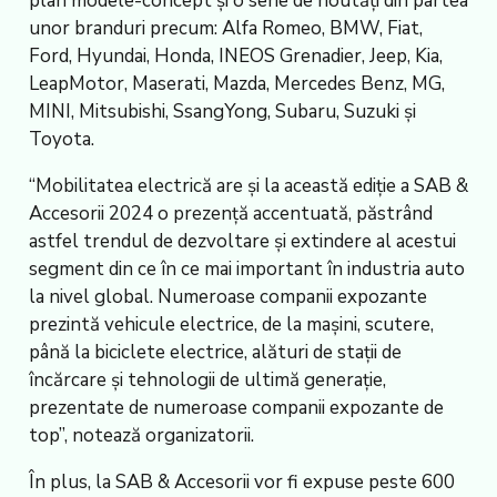
plan modele-concept şi o serie de noutăţi din partea
unor branduri precum: Alfa Romeo, BMW, Fiat,
Ford, Hyundai, Honda, INEOS Grenadier, Jeep, Kia,
LeapMotor, Maserati, Mazda, Mercedes Benz, MG,
MINI, Mitsubishi, SsangYong, Subaru, Suzuki şi
Toyota.
“Mobilitatea electrică are şi la această ediţie a SAB &
Accesorii 2024 o prezenţă accentuată, păstrând
astfel trendul de dezvoltare şi extindere al acestui
segment din ce în ce mai important în industria auto
la nivel global. Numeroase companii expozante
prezintă vehicule electrice, de la maşini, scutere,
până la biciclete electrice, alături de staţii de
încărcare şi tehnologii de ultimă generaţie,
prezentate de numeroase companii expozante de
top”, notează organizatorii.
În plus, la SAB & Accesorii vor fi expuse peste 600