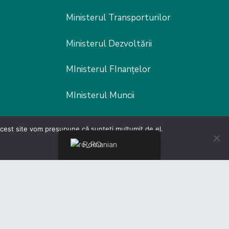
Ministerul Transporturilor
Ministerul Dezvoltării
MInisterul FInanțelor
MInisterul Muncii
Ministerul Fondurilor europene
 acest site vom presupune că sunteți mulțumit de el.
Romanian
Poliția Rutieră
er by
Malcom Edwards