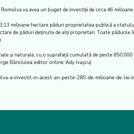
omsilva va avea un buget de investiţii de circa 46 milioane l
,13 milioane hectare păduri proprietatea publică a statului,
ctare de păduri deţinute de alţi proprietari. Toate pădurile î
.
onale şi naturale, cu o suprafaţă cumulată de peste 850.000 
ge Bănciulea, editor online: Ady Ivaşcu)
lva-a-investit-in-acest-an-peste-280-de-milioane-de-lei-i