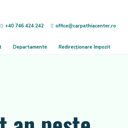
+40 746 424 242
office@carpathiacenter.ro
t
Departamente
Redirecționare Impozit
st an peste