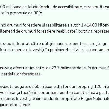
00 milioane de lei din fondul de accesibilizare, care vor fi re
zate în proporţie de 90%.
noi drumuri forestiere şi reabilitarea a altor 1.414,88 kilomet
ilometri de drumuri forestiere reabilitate”, potrivit repreze
7%, s-au îndreptat către utilaje moderne, pentru a creşte gradu
losite pentru investiţii în pepinierele silvice, cabane, amena
va a efectuat investiţii de 23,7 milioane de lei în drumuri fo
 a perdelelor forestiere.
văzute bugete de 65 milioane din fonduri proprii şi 120 milio
e vor finanţa lucrări în continuare pentru construirea a pest
stiere. Investiţiile din fondurile propriii ale Regiei Naţional
inierelor silvice.