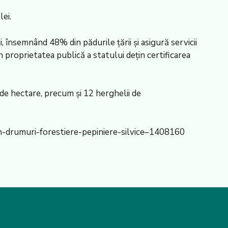
ei.
 însemnând 48% din pădurile ţării şi asigură servicii
n proprietatea publică a statului deţin certificarea
de hectare, precum şi 12 herghelii de
n-drumuri-forestiere-pepiniere-silvice–1408160