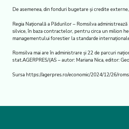
De asemenea, din fonduri bugetare şi credite externe, R
Regia Naţională a Pădurilor – Romsilva administrează 3
silvice, în baza contractelor, pentru circa un milion he
managementului forestier la standarde internaţionale
Romsilva mai are în administrare şi 22 de parcuri naţi
stat.AGERPRES/(AS – autor: Mariana Nica, editor: Geor
Sursa https://agerpres.ro/economic/2024/12/26/romsi