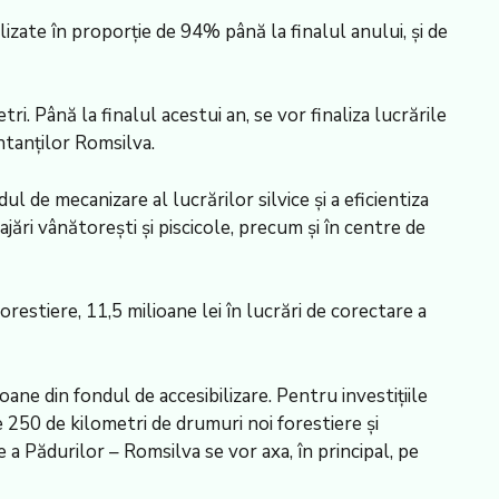
alizate în proporţie de 94% până la finalul anului, şi de
ri. Până la finalul acestui an, se vor finaliza lucrările
ntanţilor Romsilva.
l de mecanizare al lucrărilor silvice şi a eficientiza
jări vânătoreşti şi piscicole, precum şi în centre de
restiere, 11,5 milioane lei în lucrări de corectare a
ane din fondul de accesibilizare. Pentru investiţiile
e 250 de kilometri de drumuri noi forestiere şi
e a Pădurilor – Romsilva se vor axa, în principal, pe