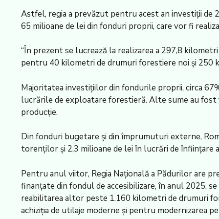
Astfel, regia a prevăzut pentru acest an investiţii de 2
65 milioane de lei din fonduri proprii, care vor fi reali
“În prezent se lucrează la realizarea a 297,8 kilometri 
pentru 40 kilometri de drumuri forestiere noi şi 250 k
Majoritatea investiţiilor din fondurile proprii, circa 6
lucrările de exploatare forestieră. Alte sume au fost fo
producţie.
Din fonduri bugetare şi din împrumuturi externe, Romsil
torenţilor şi 2,3 milioane de lei în lucrări de înfiinţare
Pentru anul viitor, Regia Naţională a Pădurilor are pre
finanţate din fondul de accesibilizare, în anul 2025, s
reabilitarea altor peste 1.160 kilometri de drumuri fore
achiziţia de utilaje moderne şi pentru modernizarea pep