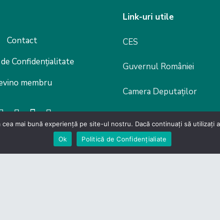
Link-uri utile
Contact
CES
 de Confidențialitate
Guvernul României
evino membru
Camera Deputaților
Senat
 cea mai bună experiență pe site-ul nostru. Dacă continuați să utilizați
Ok
Politică de Confidențialiate
Legislație
lor din Domeniul Productiei si Serviciilor – Carpathia Cent