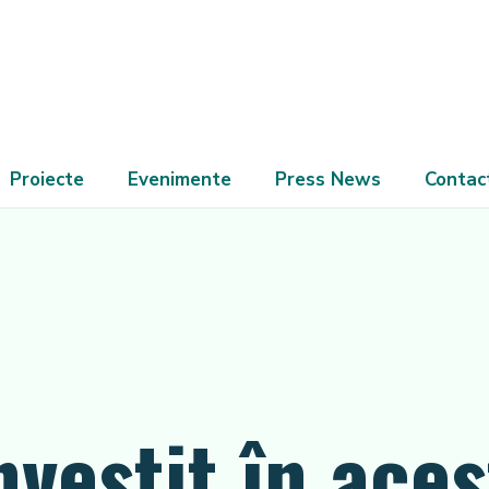
Proiecte
Evenimente
Press News
Contac
nvestit în ace