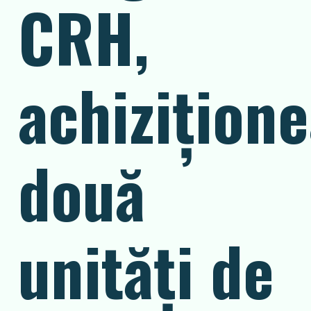
CRH,
achizițion
două
unități de