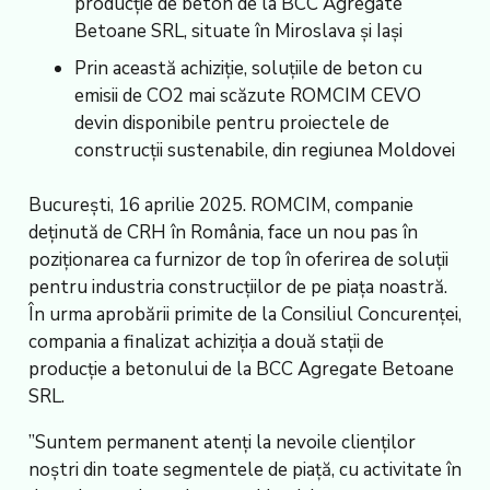
producție de beton de la BCC Agregate
Betoane SRL, situate în Miroslava și Iași
Prin această achiziție, soluțiile de beton cu
emisii de CO
2
mai scăzute ROMCIM CEVO
devin disponibile pentru proiectele de
construcții sustenabile, din regiunea Moldovei
București, 16 aprilie 2025. ROMCIM, companie
deținută de CRH în România, face un nou pas în
poziționarea ca furnizor de top în oferirea de soluții
pentru industria construcțiilor de pe piața noastră.
În urma aprobării primite de la Consiliul Concurenței,
compania a finalizat achiziția a două stații de
producție a betonului de la BCC Agregate Betoane
SRL.
”Suntem permanent atenți la nevoile clienților
noștri din toate segmentele de piață, cu activitate în