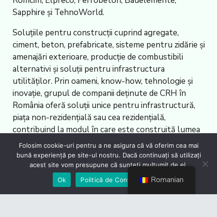
Romcim, Elpreco, Ferrobeton, Bauelemente,
Sapphire și TehnoWorld.
Soluțiile pentru construcții cuprind agregate,
ciment, beton, prefabricate, sisteme pentru zidărie și
amenajări exterioare, producție de combustibili
alternativi și soluții pentru infrastructura
utilităților. Prin oameni, know-how, tehnologie și
inovație, grupul de companii deținute de CRH în
România oferă soluții unice pentru infrastructură,
piața non-rezidențială sau cea rezidențială,
contribuind la modul în care este construită lumea
în care trăim.
Folosim cookie-uri pentru a ne asigura că vă oferim cea mai
bună experiență pe site-ul nostru. Dacă continuați să utilizați
Despre CRH
acest site vom presupune că sunteți mulțumit de el.
Romanian
Ok
Politică de Confidențialiate
CRH (NYSE: CRH, LSE: CRH) este principalul
furnizor de soluții de materiale de construcții care