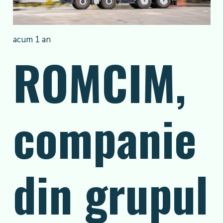
acum 1 an
ROMCIM,
companie
din grupul