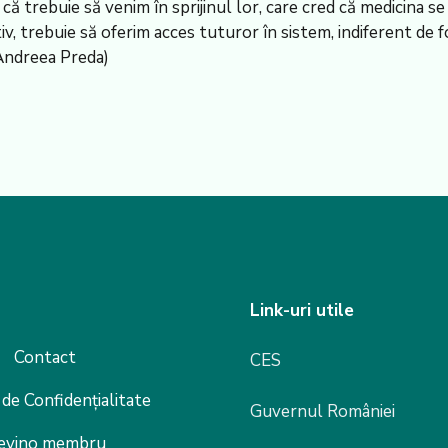
 trebuie să venim în sprijinul lor, care cred că medicina se f
v, trebuie să oferim acces tuturor în sistem, indiferent de 
 Andreea Preda)
Link-uri utile
Contact
CES
 de Confidențialitate
Guvernul României
evino membru