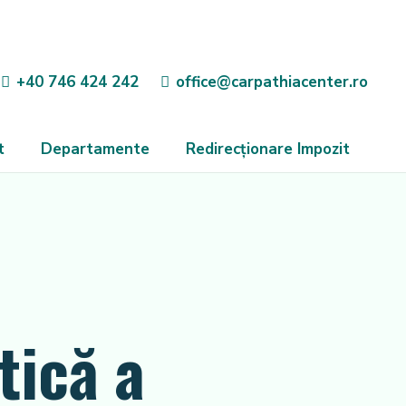
+40 746 424 242
office@carpathiacenter.ro
t
Departamente
Redirecționare Impozit
tică a