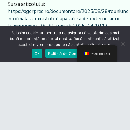
Sursa articolului:
https://agerpres.ro/documentare/2025/08/28/reuniune
informala-a-ministrilor-apararii-si-de-externe-ai-ue-
la-copenhaga-28-29-august-2025–1479113
Folosim cookie-uri pentru a ne asigura că vă oferim cea mai
bună experiență pe site-ul nostru. Dacă continuați să utilizați
acest site vom presupune că sunteți mulțumit de el.
Romanian
Ok
Politică de Confidențialiate