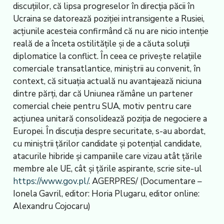
discuţiilor, că lipsa progreselor în direcţia păcii în
Ucraina se datorează poziţiei intransigente a Rusiei,
acţiunile acesteia confirmând că nu are nicio intenţie
reală de a înceta ostilităţile şi de a căuta soluţii
diplomatice la conflict. În ceea ce priveşte relaţiile
comerciale transatlantice, miniştrii au convenit, în
context, că situaţia actuală nu avantajează niciuna
dintre părţi, dar că Uniunea rămâne un partener
comercial cheie pentru SUA, motiv pentru care
acţiunea unitară consolidează poziţia de negociere a
Europei. În discuţia despre securitate, s-au abordat,
cu miniştrii ţărilor candidate şi potenţial candidate,
atacurile hibride şi campaniile care vizau atât ţările
membre ale UE, cât şi ţările aspirante, scrie site-ul
https://www.gov.pl/
. AGERPRES/ (Documentare –
Ionela Gavril, editor: Horia Plugaru, editor online:
Alexandru Cojocaru)