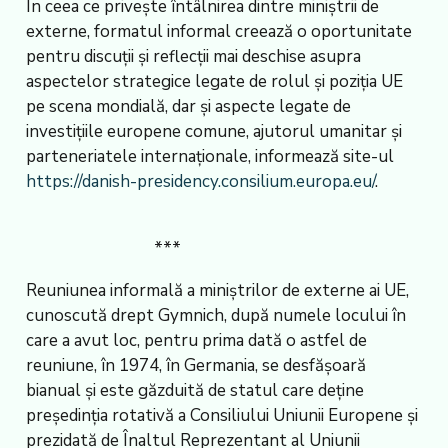
În ceea ce priveşte întâlnirea dintre miniştrii de
externe, formatul informal creează o oportunitate
pentru discuţii şi reflecţii mai deschise asupra
aspectelor strategice legate de rolul şi poziţia UE
pe scena mondială, dar şi aspecte legate de
investiţiile europene comune, ajutorul umanitar şi
parteneriatele internaţionale, informează site-ul
https://danish-presidency.consilium.europa.eu/
.
***
Reuniunea informală a miniştrilor de externe ai UE,
cunoscută drept Gymnich, după numele locului în
care a avut loc, pentru prima dată o astfel de
reuniune, în 1974, în Germania, se desfăşoară
bianual şi este găzduită de statul care deţine
preşedinţia rotativă a Consiliului Uniunii Europene şi
prezidată de Înaltul Reprezentant al Uniunii