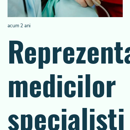
acum 2 ani
Reprezenta
medicilor
specialişti