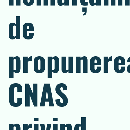
de
propunere
CNAS
privind