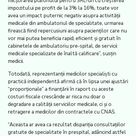
micşorarea plafonului pentru SRL-uri cu creşterea
impozitului pe profit de la 3% la 16%, toate vor
avea un impact puternic negativ asupra activităţii
medicale din ambulatoriul de specialitate, urmarea
firească fiind repercusiuni asupra pacienţilor care nu
vor mai putea beneficia rapid, eficient şi gratuit în
cabinetele de ambulatoriu pre-spital, de servicii
medicale specializate de înaltă calificare”, susţin
medicii.
Totodată, reprezentanţii medicilor specialişti cu
practică independentă afirmă că în lipsa unei ajustări
“proporţionale” a finanţării în raport cu aceste
costuri fiscale crescânde ar risca nu doar o
degradare a calităţii serviciilor medicale, ci şi o
retragere a medicilor din contractele cu CNAS.
“Aceasta ar avea ca rezultat dispariţia consultaţiilor
gratuite de specialitate în prespital, adâncind astfel