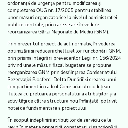
ordonanță de urgență pentru modificarea și
completarea OUG nr. 17/2005 pentru stabilirea
unor măsuri organizatorice la nivelul administrației
publice centrale, prin care se are în vedere
reorganizarea Gărzii Naționale de Mediu (GNM).
Prin prezentul proiect de act normativ, în vederea
optimizării și reducerii cheltuielilor funcționării GNM,
prin prisma integrării prevederilor Legii nr. 156/2024
privind unele măsuri fiscal bugetare se propune
reorganizarea GNM prin desființarea Comisariatului
Rezervației Biosferei ‘Delta Dunării’ și crearea unui
compartiment în cadrul Comisariatului județean
Tulcea cu preluarea personalului, a atribuțiilor și a
activității de către structura nou înființată, potrivit
notei de fundamentare a proiectului.
‘În scopul îndeplinirii atribuțiilor de serviciu ce le
revin în materia prevenirii, constatării și sancționării