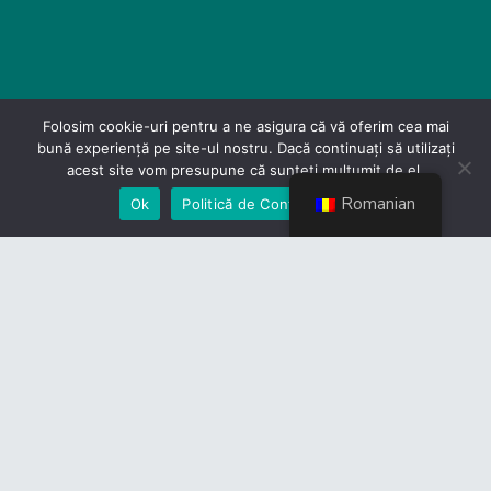
Folosim cookie-uri pentru a ne asigura că vă oferim cea mai
bună experiență pe site-ul nostru. Dacă continuați să utilizați
acest site vom presupune că sunteți mulțumit de el.
Romanian
Ok
Politică de Confidențialiate
Contact
Politică de Confidențialitate