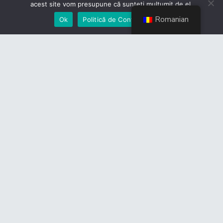
acest site vom presupune că sunteți mulțumit de el.
Romanian
Ok
Politică de Confidențialiate
Link-uri utile
CES
Guvernul României
Camera Deputaților
Senat
Legislație
Ministerul Transporturilor
Ministerul Dezvoltării