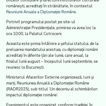
oficiilor consulare și directorii institutelor culturale
românești, acreditați în străinătate, în contextul
Reuniunii Anuale a Diplomației Române
.
Potrivit programului postat pe site-ul
Administrației Prezidențiale, primirea va avea loc la
ora 10:00, la Palatul Cotroceni.
Aceasta este prima întâlnire a șefului statului, de la
preluarea mandatului acestuia, cu diplomații români
acreditați în diferite țări ale lumii, care anual, la
finalul lunii august – începutul lunii septembrie, se
reunesc la București.
Ministerul Afacerilor Externe organizează, luni și
marți, Reuniunea Anuală a Diplomației Române
(RADR2025), sub titlul ‘Un deceniu al schimbărilor:
impactul diplomației române’.
Evenimentul este organizat, conform tradiției, în