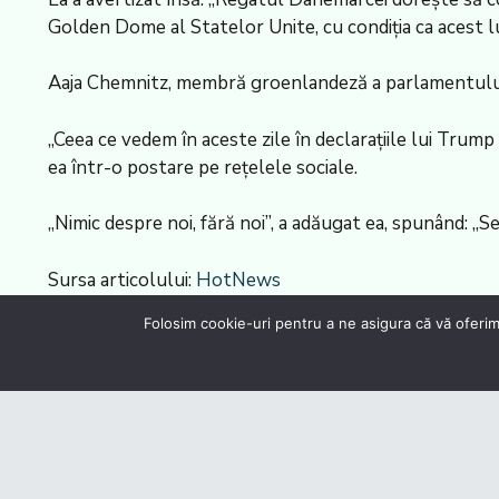
Golden Dome al Statelor Unite, cu condiția ca acest luc
Aaja Chemnitz, membră groenlandeză a parlamentului da
„Ceea ce vedem în aceste zile în declarațiile lui Tru
ea într-o postare pe rețelele sociale.
„Nimic despre noi, fără noi”, a adăugat ea, spunând: „S
Sursa articolului:
HotNews
Folosim cookie-uri pentru a ne asigura că vă oferim