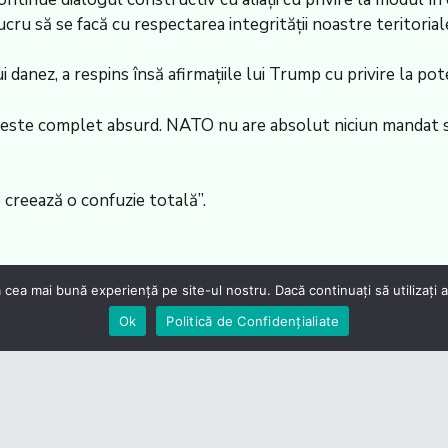
ru să se facă cu respectarea integrității noastre teritoriale
nez, a respins însă afirmațiile lui Trump cu privire la po
mp este complet absurd. NATO nu are absolut niciun mandat să
e creează o confuzie totală”.
 cea mai bună experiență pe site-ul nostru. Dacă continuați să utilizați
Ok
Politică de Confidențialiate