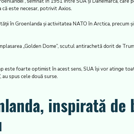
roenlandei”, semnat în 1951 între SUA și Danemarca, care p
că este necesar, potrivit Axios.
ății în Groenlanda și activitatea NATO în Arctica, precum și 
mplasarea „Golden Dome”, scutul antirachetă dorit de Trum
p este foarte optimist în acest sens, SUA își vor atinge toat
, au spus cele două surse.
landa, inspirată de 
u