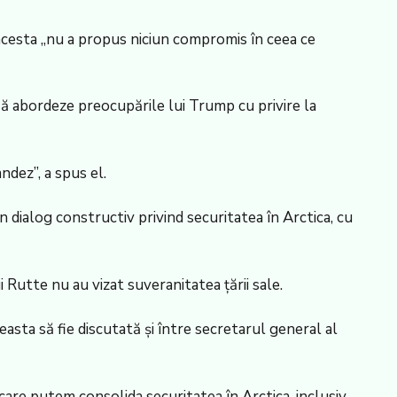
 acesta „nu a propus niciun compromis în ceea ce
să abordeze preocupările lui Trump cu privire la
dez”, a spus el.
dialog constructiv privind securitatea în Arctica, cu
 Rutte nu au vizat suveranitatea țării sale.
easta să fie discutată și între secretarul general al
 care putem consolida securitatea în Arctica, inclusiv