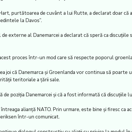
 Hart, purtătoarea de cuvânt a lui Rutte, a declarat doar că
ședintele la Davos”.
 de externe al Danemarcei a declarat că speră ca discuțiile 
acest proces într-un mod care să respecte poporul groenlan
ea joi că Danemarca și Groenlanda vor continua să poarte un 
ății teritoriale a țării sale.
 poziția Danemarcei și că a fost informată că discuțiile lui
întreaga alianță NATO. Prin urmare, este bine și firesc ca ac
deriksen într-un comunicat.
tinue dialogul constructiv cu aliații cu privire la modul în