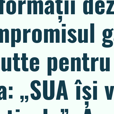
formații dez
mpromisul g
utte pentru
: „SUA își v