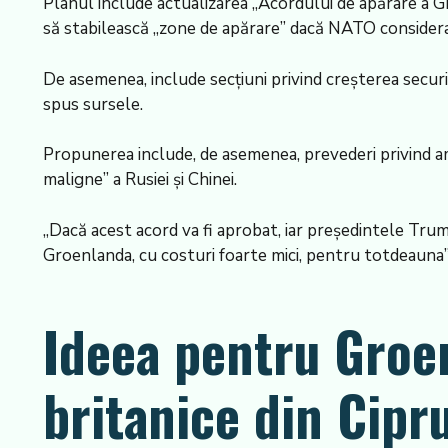
Planul include actualizarea „Acordului de apărare a G
să stabilească „zone de apărare” dacă NATO considera 
De asemenea, include secțiuni privind creșterea securit
spus sursele.
Propunerea include, de asemenea, prevederi privind a
maligne” a Rusiei și Chinei.
„Dacă acest acord va fi aprobat, iar președintele Trum
Groenlanda, cu costuri foarte mici, pentru totdeauna”
Ideea pentru Groen
britanice din Cipr