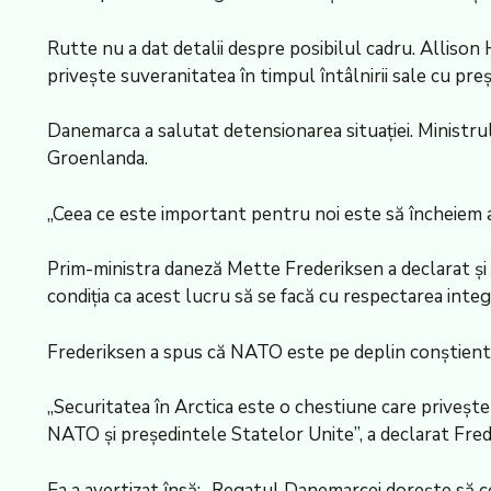
Rutte nu a dat detalii despre posibilul cadru. Allison
privește suveranitatea în timpul întâlnirii sale cu pre
Danemarca a salutat detensionarea situației. Ministrul
Groenlanda.
„Ceea ce este important pentru noi este să încheiem 
Prim-ministra daneză Mette Frederiksen a declarat și 
condiția ca acest lucru să se facă cu respectarea integrit
Frederiksen a spus că NATO este pe deplin conștientă de
„Securitatea în Arctica este o chestiune care privește 
NATO și președintele Statelor Unite”, a declarat Fre
Ea a avertizat însă: „Regatul Danemarcei dorește să con