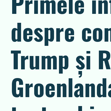
Primele in
despre co
Trump și R
Groenlanda