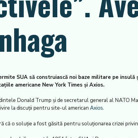
ctivele”. Av
enhaga
permite SUA să construiască noi baze militare pe insulă 
cațiile americane New York Times și Axios.
intele Donald Trump și de secretarul general al NATO Marc 
vire la discuții pentru site-ul american
Axios
.
ă că o soluție a fost găsită pentru soluționarea crizei priv