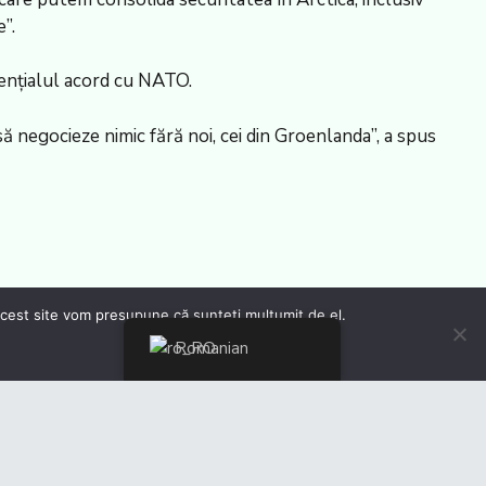
”.
tențialul acord cu NATO.
 negocieze nimic fără noi, cei din Groenlanda”, a spus
 acest site vom presupune că sunteți mulțumit de el.
Romanian