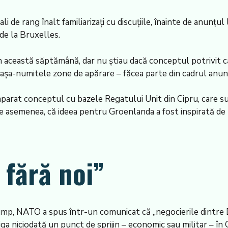
tali de rang înalt familiarizați cu discuțiile, înainte de anunțul
 de la Bruxelles.
în această săptămână, dar nu știau dacă conceptul potrivit 
 așa-numitele zone de apărare – făcea parte din cadrul anu
comparat conceptul cu bazele Regatului Unit din Cipru, care su
, de asemenea, că ideea pentru Groenlanda a fost inspirată d
 fără noi”
Trump, NATO a spus într-un comunicat că „negocierile dintr
iga niciodată un punct de sprijin – economic sau militar – în