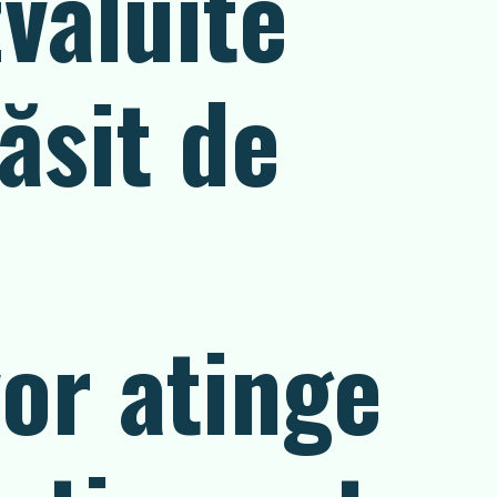
văluite
ăsit de
or atinge