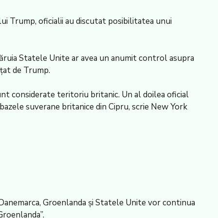
 lui Trump, oficialii au discutat posibilitatea unui
căruia Statele Unite ar avea un anumit control asupra
nțat de Trump.
nt considerate teritoriu britanic. Un al doilea oficial
e bazele suverane britanice din Cipru, scrie New York
e Danemarca, Groenlanda și Statele Unite vor continua
 Groenlanda”.