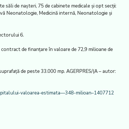
e săli de naşteri, 75 de cabinete medicale şi opt secţii:
sivă Neonatologie, Medicină internă, Neonatologie şi
ectorului 6.
ontract de finanţare în valoare de 72,9 milioane de
e o suprafaţă de peste 33.000 mp. AGERPRES/(A – autor:
a-spitalului-valoarea-estimata—348-milioan–1407712