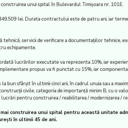
 construirea unui spital în Bulevardul Timişoara nr. 101E.
49.509 lei. Durata contractului este de patru ani, iar term
ă tehnică, servicii de verificare a documentaţiilor tehnice, ex
tru echipamente.
cordată lucrărilor executate va reprezenta 10%, iar experien
implementare propus va fi punctat cu 15%, iar componenta 
 la bun sfârşit în ultimii cinci ani, în cadrul unuia sau a ma
r construcţii civile, categoria de importanţă minim B, cu o 
lucrări pentru construirea / reabilitarea / modernizarea / repa
 mai construirea unui spital pentru această unitate adm
eşti în ultimii 45 de ani.