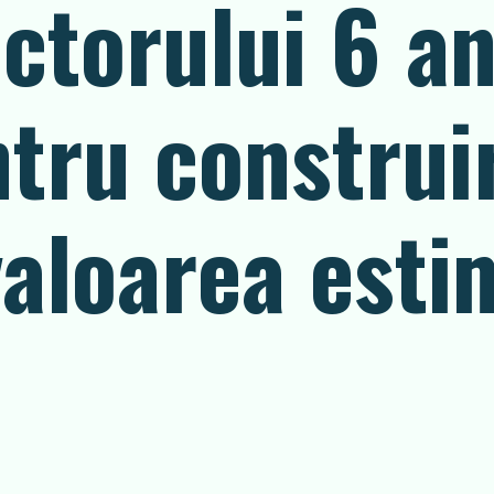
ctorului 6 a
entru construi
 valoarea est