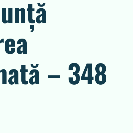
nunţă
rea
imată – 348