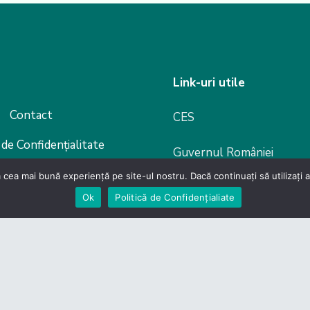
Link-uri utile
Contact
CES
 de Confidențialitate
Guvernul României
evino membru
 cea mai bună experiență pe site-ul nostru. Dacă continuați să utilizați
Camera Deputaților
Ok
Politică de Confidențialiate
Senat
Legislație