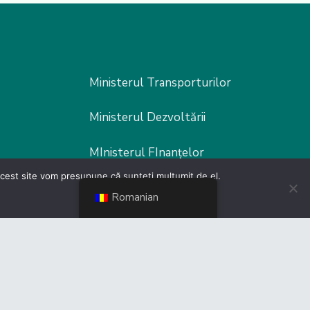
Ministerul Transporturilor
Ministerul Dezvoltării
MInisterul FInanțelor
 acest site vom presupune că sunteți mulțumit de el.
MInisterul Muncii
Romanian
Ministerul Fondurilor europene
Poliția Rutieră