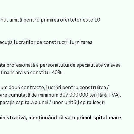
enul limită pentru primirea ofertelor este 10
ecuţia lucrărilor de construcţii, furnizarea
ţa profesională a personalului de specialitate va avea
financiară va constitui 40%.
ximum două contracte, lucrări pentru construirea /
valoare cumulată de minimum 307.000.000 lei (fără TVA),
raţia capitală a unei / unor unităţi spitaliceşti.
inistrativă, menţionând că va fi primul spital mare