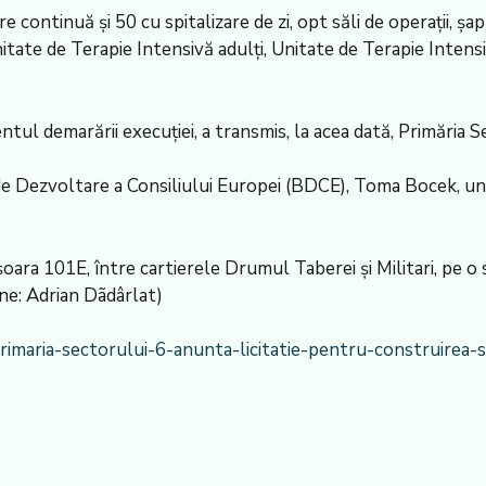
continuă şi 50 cu spitalizare de zi, opt săli de operaţii, şapt
nitate de Terapie Intensivă adulţi, Unitate de Terapie Inten
tul demarării execuţiei, a transmis, la acea dată, Primăria S
e Dezvoltare a Consiliului Europei (BDCE), Toma Bocek, un c
işoara 101E, între cartierele Drumul Taberei şi Militari, p
ine: Adrian Dãdârlat)
/primaria-sectorului-6-anunta-licitatie-pentru-construire