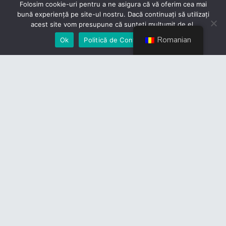
Folosim cookie-uri pentru a ne asigura că vă oferim cea mai
bună experiență pe site-ul nostru. Dacă continuați să utilizați
acest site vom presupune că sunteți mulțumit de el.
Romanian
Ok
Politică de Confidențialiate
Link-uri utile
CES
Guvernul României
Camera Deputaților
Senat
Legislație
Ministerul Transporturilor
Ministerul Dezvoltării