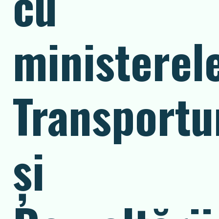
cu
ministerel
Transportu
și