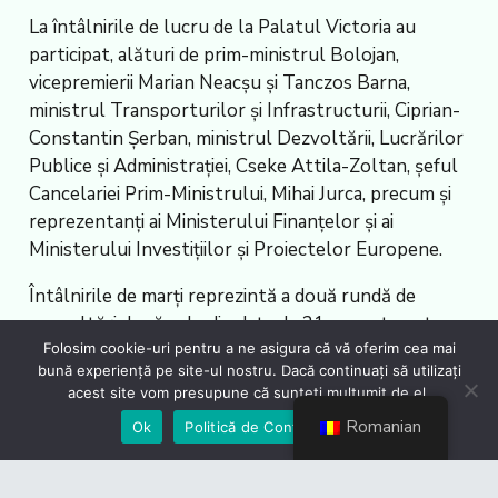
La întâlnirile de lucru de la Palatul Victoria au
participat, alături de prim-ministrul Bolojan,
vicepremierii Marian Neacșu și Tanczos Barna,
ministrul Transporturilor și Infrastructurii, Ciprian-
Constantin Șerban, ministrul Dezvoltării, Lucrărilor
Publice și Administrației, Cseke Attila-Zoltan, șeful
Cancelariei Prim-Ministrului, Mihai Jurca, precum și
reprezentanți ai Ministerului Finanțelor și ai
Ministerului Investițiilor și Proiectelor Europene.
Întâlnirile de marți reprezintă a două rundă de
consultări după cele din data de 21 august avute cu
Folosim cookie-uri pentru a ne asigura că vă oferim cea mai
ministerele Sănătății, Educației și Mediului.
bună experiență pe site-ul nostru. Dacă continuați să utilizați
acest site vom presupune că sunteți mulțumit de el.
Consultările pentru prioritizarea finanțării
proiectelor de investiții vor continua în perioada
Romanian
Ok
Politică de Confidențialiate
următoare cu celelalte ministere coordonatoare de
reformă și de investiții din PNRR. AGERPRES/ (AS –