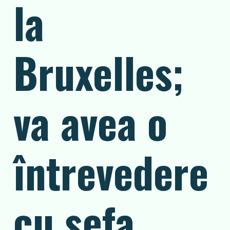
la
Bruxelles;
va avea o
întrevedere
cu șefa