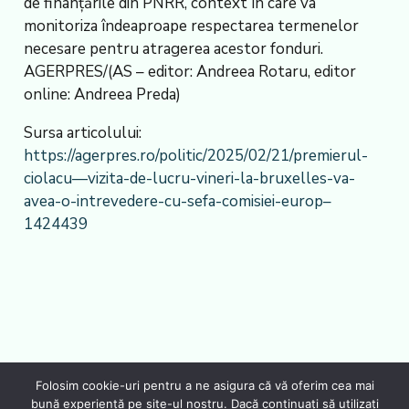
de finanțările din PNRR, context în care va
monitoriza îndeaproape respectarea termenelor
necesare pentru atragerea acestor fonduri.
AGERPRES/(AS – editor: Andreea Rotaru, editor
online: Andreea Preda)
Sursa articolului:
https://agerpres.ro/politic/2025/02/21/premierul-
ciolacu—vizita-de-lucru-vineri-la-bruxelles-va-
avea-o-intrevedere-cu-sefa-comisiei-europ–
1424439
Folosim cookie-uri pentru a ne asigura că vă oferim cea mai
bună experiență pe site-ul nostru. Dacă continuați să utilizați