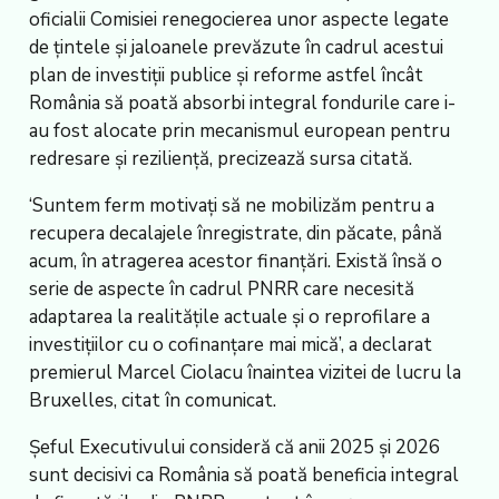
oficialii Comisiei renegocierea unor aspecte legate
de țintele și jaloanele prevăzute în cadrul acestui
plan de investiții publice și reforme astfel încât
România să poată absorbi integral fondurile care i-
au fost alocate prin mecanismul european pentru
redresare și reziliență, precizează sursa citată.
‘Suntem ferm motivați să ne mobilizăm pentru a
recupera decalajele înregistrate, din păcate, până
acum, în atragerea acestor finanțări. Există însă o
serie de aspecte în cadrul PNRR care necesită
adaptarea la realitățile actuale și o reprofilare a
investițiilor cu o cofinanțare mai mică’, a declarat
premierul Marcel Ciolacu înaintea vizitei de lucru la
Bruxelles, citat în comunicat.
Șeful Executivului consideră că anii 2025 și 2026
sunt decisivi ca România să poată beneficia integral