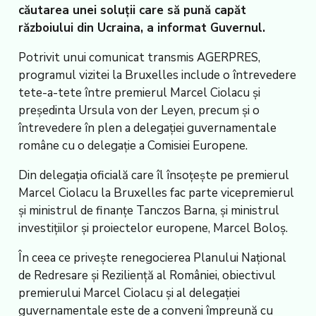
căutarea unei soluții care să pună capăt
războiului din Ucraina, a informat Guvernul.
Potrivit unui comunicat transmis AGERPRES,
programul vizitei la Bruxelles include o întrevedere
tete-a-tete între premierul Marcel Ciolacu și
președinta Ursula von der Leyen, precum și o
întrevedere în plen a delegației guvernamentale
române cu o delegație a Comisiei Europene.
Din delegația oficială care îl însoțește pe premierul
Marcel Ciolacu la Bruxelles fac parte vicepremierul
și ministrul de finanțe Tanczos Barna, și ministrul
investițiilor și proiectelor europene, Marcel Boloș.
În ceea ce privește renegocierea Planului Național
de Redresare și Reziliență al României, obiectivul
premierului Marcel Ciolacu și al delegației
guvernamentale este de a conveni împreună cu