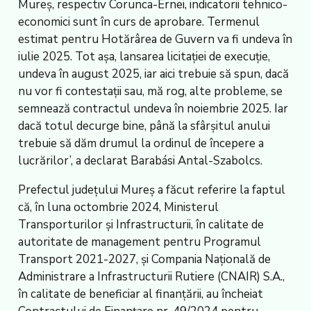
Mureș, respectiv Corunca-Ernei, indicatorii tehnico-
economici sunt în curs de aprobare. Termenul
estimat pentru Hotărârea de Guvern va fi undeva în
iulie 2025. Tot așa, lansarea licitației de execuție,
undeva în august 2025, iar aici trebuie să spun, dacă
nu vor fi contestații sau, mă rog, alte probleme, se
semnează contractul undeva în noiembrie 2025. Iar
dacă totul decurge bine, până la sfârșitul anului
trebuie să dăm drumul la ordinul de începere a
lucrărilor’, a declarat Barabási Antal-Szabolcs.
Prefectul județului Mureș a făcut referire la faptul
că, în luna octombrie 2024, Ministerul
Transporturilor și Infrastructurii, în calitate de
autoritate de management pentru Programul
Transport 2021-2027, și Compania Națională de
Administrare a Infrastructurii Rutiere (CNAIR) S.A.,
în calitate de beneficiar al finanțării, au încheiat