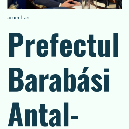
acum 1 an
Prefectul
Barabási
Antal-