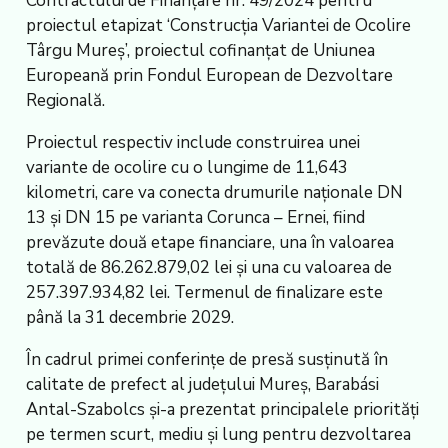
Contractului de Finanțare nr. 49/2024 pentru
proiectul etapizat ‘Construcția Variantei de Ocolire
Târgu Mureș’, proiectul cofinanțat de Uniunea
Europeană prin Fondul European de Dezvoltare
Regională.
Proiectul respectiv include construirea unei
variante de ocolire cu o lungime de 11,643
kilometri, care va conecta drumurile naționale DN
13 și DN 15 pe varianta Corunca – Ernei, fiind
prevăzute două etape financiare, una în valoarea
totală de 86.262.879,02 lei și una cu valoarea de
257.397.934,82 lei. Termenul de finalizare este
până la 31 decembrie 2029.
În cadrul primei conferințe de presă susținută în
calitate de prefect al județului Mureș, Barabási
Antal-Szabolcs și-a prezentat principalele priorități
pe termen scurt, mediu și lung pentru dezvoltarea