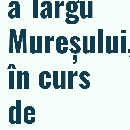
a Târgu
Mureșului
în curs
de