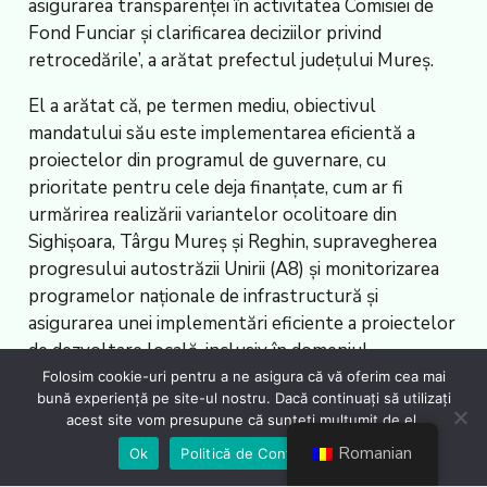
asigurarea transparenței în activitatea Comisiei de
Fond Funciar și clarificarea deciziilor privind
retrocedările’, a arătat prefectul județului Mureș.
El a arătat că, pe termen mediu, obiectivul
mandatului său este implementarea eficientă a
proiectelor din programul de guvernare, cu
prioritate pentru cele deja finanțate, cum ar fi
urmărirea realizării variantelor ocolitoare din
Sighișoara, Târgu Mureș și Reghin, supravegherea
progresului autostrăzii Unirii (A8) și monitorizarea
programelor naționale de infrastructură și
asigurarea unei implementări eficiente a proiectelor
de dezvoltare locală, inclusiv în domeniul
educațional și sportiv.
Folosim cookie-uri pentru a ne asigura că vă oferim cea mai
bună experiență pe site-ul nostru. Dacă continuați să utilizați
Pe termen lung, a afirmat Barabási Antal-Szabolcs,
acest site vom presupune că sunteți mulțumit de el.
își propune consolidarea coeziunii între comunitățile
Romanian
Ok
Politică de Confidențialiate
locale și promovarea dezvoltării durabile, prin