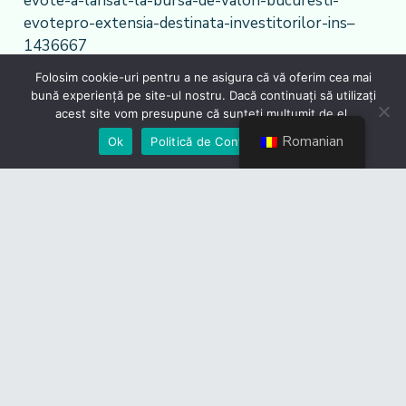
evote-a-lansat-la-bursa-de-valori-bucuresti-
evotepro-extensia-destinata-investitorilor-ins–
1436667
Folosim cookie-uri pentru a ne asigura că vă oferim cea mai
bună experiență pe site-ul nostru. Dacă continuați să utilizați
acest site vom presupune că sunteți mulțumit de el.
Romanian
Ok
Politică de Confidențialiate