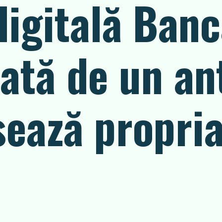
digitală Banc
eată de un an
sează propri