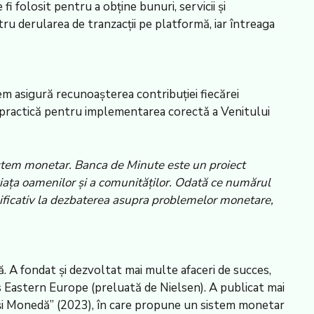
i folosit pentru a obține bunuri, servicii și
 derularea de tranzacții pe platformă, iar întreaga
m asigură recunoașterea contribuției fiecărei
ie practică pentru implementarea corectǎ a Venitului
 sistem monetar. Banca de Minute este un proiect
iața oamenilor și a comunităților. Odată ce numărul
mnificativ la dezbaterea asupra problemelor monetare,
. A fondat și dezvoltat mai multe afaceri de succes,
s Eastern Europe (preluată de Nielsen). A publicat mai
 și Monedă” (2023), în care propune un sistem monetar