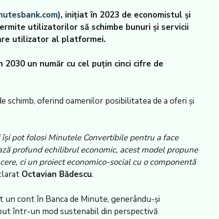
nutesbank.com
), inițiat în 2023 de economistul și
ite utilizatorilor să schimbe bunuri și servicii
e utilizator al platformei.
n 2030 un număr cu cel puțin cinci cifre de
 schimb, oferind oamenilor posibilitatea de a oferi și
își pot folosi Minutele Convertibile pentru a face
ează profund echilibrul economic, acest model propune
afacere, ci un proiect economico-social cu o componentă
clarat
Octavian Bădescu
.
eat un cont în Banca de Minute, generându-și
eput într-un mod sustenabil din perspectivă