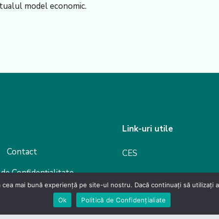
actualul model economic.
Link-uri utile
Contact
CES
 de Confidențialitate
Guvernul României
 cea mai bună experiență pe site-ul nostru. Dacă continuați să utilizați
evino membru
Ok
Politică de Confidențialiate
Camera Deputaților