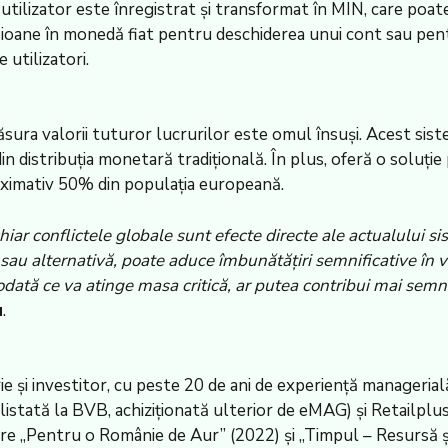
ilizator este înregistrat și transformat în MIN, care poate f
oane în monedǎ fiat pentru deschiderea unui cont sau pentru
utilizatori.
ra valorii tuturor lucrurilor este omul însuși. Acest siste
din distribuția monetară tradițională. În plus, oferă o soluț
oximativ 50% din populația europeană.
i chiar conflictele globale sunt efecte directe ale actualului
u alternativă, poate aduce îmbunătățiri semnificative în v
că odată ce va atinge masa critică, ar putea contribui mai se
u
.
 și investitor, cu peste 20 de ani de experiență managerială
listată la BVB, achiziționată ulterior de eMAG) și Retailplu
care „Pentru o Românie de Aur” (2022) și „Timpul – Resursă