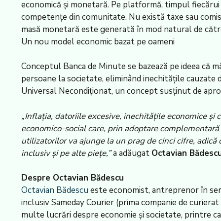
economică și monetară. Pe platformă, timpul fiecărui ut
competențe din comunitate. Nu există taxe sau comisi
masă monetară este generată în mod natural de către 
Un nou model economic bazat pe oameni
Conceptul Banca de Minute se bazează pe ideea că măsu
persoane la societate, eliminând inechitățile cauzate 
Universal Necondiționat, un concept susținut de apr
„Inflația, datoriile excesive, inechitățile economice ș
economico-social care, prin adoptare complementară sa
utilizatorilor va ajunge la un prag de cinci cifre, adi
inclusiv și pe alte piețe,”
a adăugat
Octavian Bădesc
Despre Octavian Bădescu
Octavian Bădescu
este economist, antreprenor în serie
inclusiv Sameday Courier (prima companie de curierat 
multe lucrări despre economie și societate, printre 