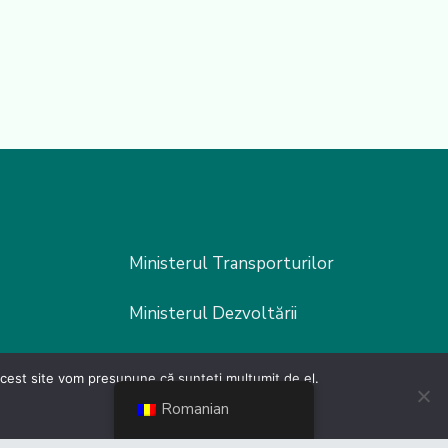
Ministerul Transporturilor
Ministerul Dezvoltării
MInisterul FInanțelor
 acest site vom presupune că sunteți mulțumit de el.
Romanian
MInisterul Muncii