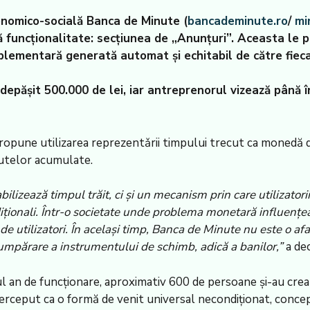
onomico-socială Banca de Minute (
bancademinute.ro
/
mi
uncționalitate: secțiunea de „Anunțuri”. Aceasta le perm
lementară generată automat și echitabil de către fiecar
depășit 500.000 de lei, iar antreprenorul vizează până î
propune utilizarea reprezentǎrii timpului trecut ca monedă de
inutelor acumulate.
izează timpul trăit, ci și un mecanism prin care utilizatorii 
diționali. Într-o societate unde problema monetară influenț
ct de utilizatori. În același timp, Banca de Minute nu este o 
 cumpărare a instrumentului de schimb, adică a banilor,”
a de
imul an de funcționare, aproximativ 600 de persoane și-au cr
perceput ca o formă de venit universal necondiționat, conc