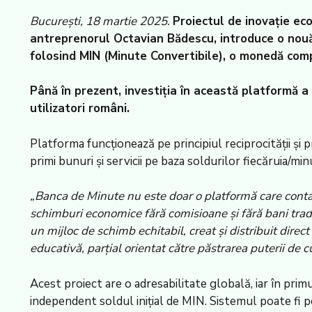
București, 18 martie 2025.
Proiectul de inovație ec
antreprenorul Octavian Bădescu, introduce o nouă f
folosind MIN (Minute Convertibile), o monedă comp
Până în prezent, investiția în această platformă a 
utilizatori români.
Platforma funcționează pe principiul reciprocității și 
primi bunuri şi servicii pe baza soldurilor fiecăruia/m
„Banca de Minute nu este doar o platformă care contabil
schimburi economice fără comisioane și fără bani tra
un mijloc de schimb echitabil, creat și distribuit dire
educativă, parțial orientat către păstrarea puterii de
Acest proiect are o adresabilitate globală, iar în pr
independent soldul inițial de MIN. Sistemul poate fi 