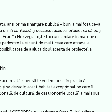
ă, ar fi prima finanțare publică – bun, a mai fost ceva
la urmă contează și succesul acestui proiect ca să poți
 Ei au în Norvegia niște lucruri similare în materie de
pedestre la ei sunt de mult ceva care atrage, ei
sibilitatea de a ajuta tipul acesta de proiecte’, a
hin.
e acum, iată, sper să le vedem puse în practică –
i și să dezvolți acest habitat excepțional pe care îl
țională, de cultură, de gastronomie locală’, a mai spus