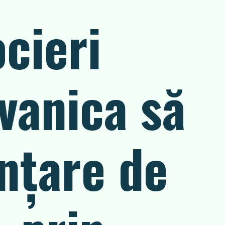
cieri
lvanica să
anțare de