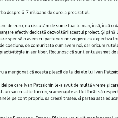
rba despre 6-7 milioane de euro, a precizat el.
ne de euro, nu discutăm de sume foarte mari, însă, încă o dat
anțare efectiv dedicată dezvoltării acestui proiect. Și până 
care sper să o avem cu parteneri norvegieni, cu expertiza lor.
 de coeziune, de comunitate cum avem noi, dar oricum rutele 
 activitățile în aer liber. Recunosc că sunt entuziasmat de po
u a menționat că acesta pleacă de la idei ale lui Ivan Patzaic
e idei pe care Ivan Patzaichin le-a avut de multă vreme și car
-uri sau cu alte lucruri, și amenajate astfel încât să respecț
nele pe cont propriu, să creezi trasee, și partea asta educa