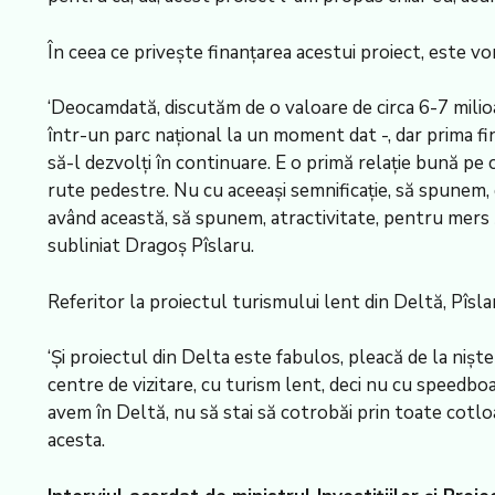
În ceea ce privește finanțarea acestui proiect, este vo
‘Deocamdată, discutăm de o valoare de circa 6-7 milioa
într-un parc național la un moment dat -, dar prima fin
să-l dezvolți în continuare. E o primă relație bună pe 
rute pedestre. Nu cu aceeași semnificație, să spunem,
având această, să spunem, atractivitate, pentru mers și
subliniat Dragoș Pîslaru.
Referitor la proiectul turismului lent din Deltă, Pîslar
‘Și proiectul din Delta este fabulos, pleacă de la nișt
centre de vizitare, cu turism lent, deci nu cu speedboat
avem în Deltă, nu să stai să cotrobăi prin toate cotloa
acesta.