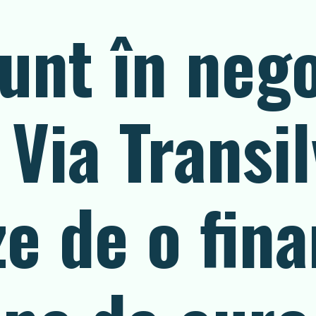
unt în nego
 Via Transi
ze de o fin