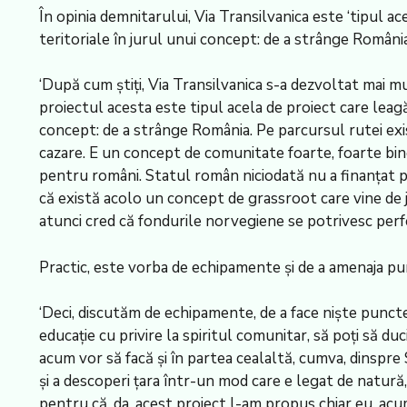
În opinia demnitarului, Via Transilvanica este ‘tipul a
teritoriale în jurul unui concept: de a strânge România
‘După cum știți, Via Transilvanica s-a dezvoltat mai mu
proiectul acesta este tipul acela de proiect care leag
concept: de a strânge România. Pe parcursul rutei exi
cazare. E un concept de comunitate foarte, foarte bine g
pentru români. Statul român niciodată nu a finanțat pro
că există acolo un concept de grassroot care vine de jos 
atunci cred că fondurile norvegiene se potrivesc perfe
Practic, este vorba de echipamente și de a amenaja pun
‘Deci, discutăm de echipamente, de a face niște puncte 
educație cu privire la spiritul comunitar, să poți să d
acum vor să facă și în partea cealaltă, cumva, dinspre
și a descoperi țara într-un mod care e legat de natur
pentru că, da, acest proiect l-am propus chiar eu, acum