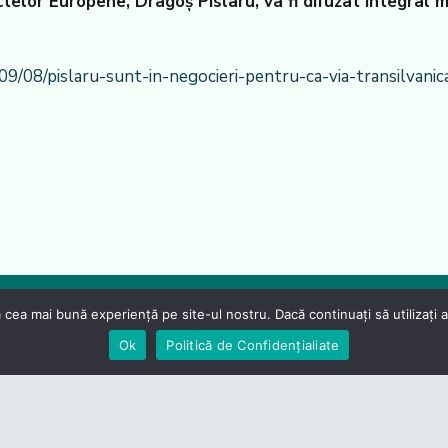
ectelor Europene, Dragoș Pîslaru, va fi difuzat integral m
09/08/pislaru-sunt-in-negocieri-pentru-ca-via-transilvani
 cea mai bună experiență pe site-ul nostru. Dacă continuați să utilizați
Ok
Politică de Confidențialiate
Link-uri utile
Contact
CES