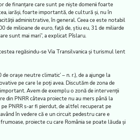
lor de finanțare care sunt pe niște domenii foarte
a, iarăși, foarte importantă, de cultură și, nu în
tății administrative, în general. Ceea ce este notabil
de milioane de euro, față de, știu eu, 31 de miliarde
re sunt mai mari”, a explicat Pîslaru.
acestea regăsindu-se Via Transilvanica și turismul lent
 orașe neutre climatic’ – n. r.), de a ajunge la
novative pe care le poți avea. Discutăm de zona de
e important. Avem de exemplu o zonă de intervenții
care din PNRR câteva proiecte nu au mers până la
 pe PNRR s-ar fi pierdut, de altfel recuperat pe
, având în vedere că e un circuit pedestru care e
e frumoase, proiecte cu care România se poate lăuda și