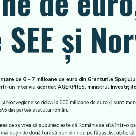
ane de euro
e SEE și No
nanțare de 6 – 7 milioane de euro din Granturile Spațiu
ntr-un interviu acordat AGERPRES, ministrul Investițiilo
E și Norvegiene se ridică la 600 milioane de euro și sunt men
5% din partea statului român.
ceea ce aș vrea să subliniez este că România se află într-o oa
mai puțin de două luni să pun din nou pe făgaș discuțiile, s