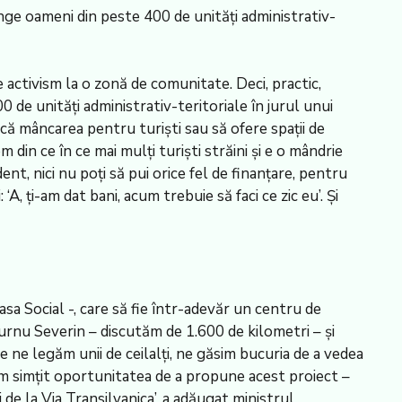
ânge oameni din peste 400 de unități administrativ-
 activism la o zonă de comunitate. Deci, practic,
 de unități administrativ-teritoriale în jurul unui
ă mâncarea pentru turiști sau să ofere spații de
din ce în ce mai mulți turiști străini și e o mândrie
nt, nici nu poți să pui orice fel de finanțare, pentru
A, ți-am dat bani, acum trebuie să faci ce zic eu’. Și
sa Social -, care să fie într-adevăr un centru de
Turnu Severin – discutăm de 1.600 de kilometri – și
 ne legăm unii de ceilalți, ne găsim bucuria de a vedea
am simțit oportunitatea de a propune acest proiect –
de la Via Transilvanica’, a adăugat ministrul.