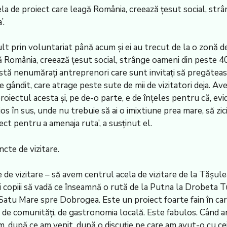
cela de proiect care leagă România, creează țesut social, str
’.
lt prin voluntariat până acum și ei au trecut de la o zonă de
ă România, creează țesut social, strânge oameni din peste 400
stă nenumărați antreprenori care sunt invitați să pregăteasc
ândit, care atrage peste sute de mii de vizitatori deja. Avem 
iectul acesta și, pe de-o parte, e de înțeles pentru că, evide
în sus, unde nu trebuie să ai o imixtiune prea mare, să zici: ‘
ct pentru a amenaja ruta’, a susținut el.
cte de vizitare.
de vizitare – să avem centrul acela de vizitare de la Tășulea
uci copiii să vadă ce înseamnă o rută de la Putna la Drobeta 
 Satu Mare spre Dobrogea. Este un proiect foarte fain în care
ă, de comunități, de gastronomia locală. Este fabulos. Când 
, după ce am venit, după o discuție pe care am avut-o cu cei 