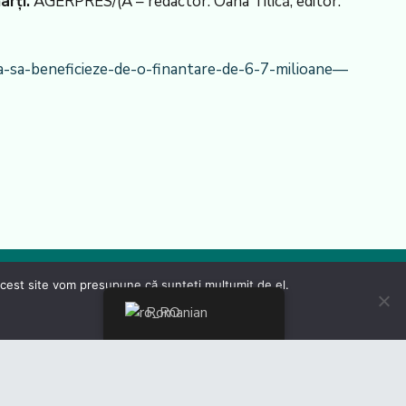
arți.
AGERPRES/(A – redactor: Oana Tilică, editor:
ca-sa-beneficieze-de-o-finantare-de-6-7-milioane—
 acest site vom presupune că sunteți mulțumit de el.
Romanian
Ministerul Transporturilor
Ministerul Dezvoltării