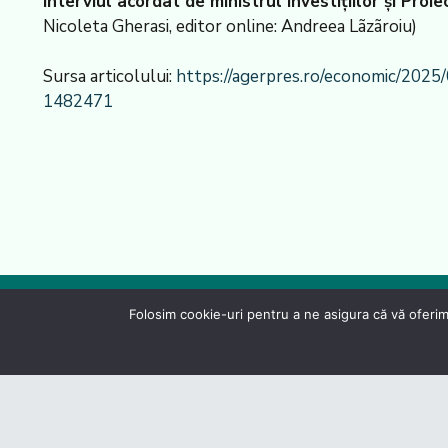
Interviul acordat de ministrul Investițiilor și Proi
Nicoleta Gherasi, editor online: Andreea Lãzãroiu)
Sursa articolului:
https://agerpres.ro/economic/2025/
1482471
Folosim cookie-uri pentru a ne asigura că vă oferim