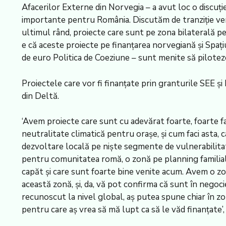
Afacerilor Externe din Norvegia – a avut loc o discuție 
importante pentru România. Discutăm de tranziție verde,
ultimul rând, proiecte care sunt pe zona bilaterală pe
e că aceste proiecte pe finanțarea norvegiană și Spați
de euro Politica de Coeziune – sunt menite să piloteze,
Proiectele care vor fi finanțate prin granturile SEE și
din Deltă.
‘Avem proiecte care sunt cu adevărat foarte, foarte fa
neutralitate climatică pentru orașe, și cum faci asta, 
dezvoltare locală pe niște segmente de vulnerabilita
pentru comunitatea romă, o zonă pe planning familial,
capăt și care sunt foarte bine venite acum. Avem o zo
această zonă, și, da, vă pot confirma că sunt în negoci
recunoscut la nivel global, aș putea spune chiar în z
pentru care aș vrea să mă lupt ca să le văd finanțate’,