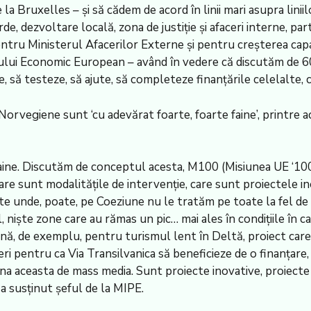
la Bruxelles – și să cădem de acord în linii mari asupra linii
 dezvoltare locală, zona de justiție și afaceri interne, parte
ntru Ministerul Afacerilor Externe și pentru creșterea capaci
ului Economic European – având în vedere că discutăm de 600 
 să testeze, să ajute, să completeze finanțările celelalte, ca
 Norvegiene sunt ‘cu adevărat foarte, foarte faine’, printre 
ine. Discutăm de conceptul acesta, M100 (Misiunea UE ‘100 de
care sunt modalitățile de intervenție, care sunt proiectele i
te unde, poate, pe Coeziune nu le tratăm pe toate la fel d
 niște zone care au rămas un pic… mai ales în condițiile în 
nă, de exemplu, pentru turismul lent în Deltă, proiect care
eri pentru ca Via Transilvanica să beneficieze de o finanțare
ona aceasta de mass media. Sunt proiecte inovative, proiect
 a susținut șeful de la MIPE.