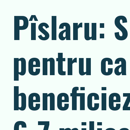
Pîslaru: S
pentru ca
beneficie