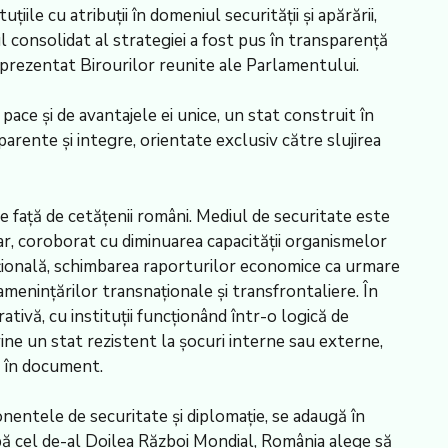
ile cu atribuții în domeniul securității și apărării,
tul consolidat al strategiei a fost pus în transparență
l prezentat Birourilor reunite ale Parlamentului.
ace și de avantajele ei unice, un stat construit în
sparente și integre, orientate exclusiv către slujirea
e față de cetățenii români. Mediul de securitate este
tar, coroborat cu diminuarea capacității organismelor
ațională, schimbarea raporturilor economice ca urmare
amenințărilor transnaționale și transfrontaliere. În
ativă, cu instituții funcționând într-o logică de
ine un stat rezistent la șocuri interne sau externe,
n în document.
nentele de securitate și diplomație, se adaugă în
upă cel de-al Doilea Război Mondial, România alege să