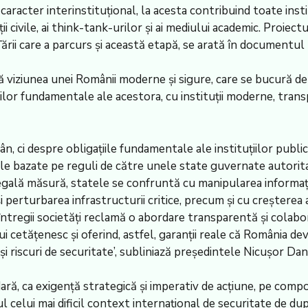
acter interinstituțional, la acesta contribuind toate instituți
i civile, ai think-tank-urilor și ai mediului academic. Proiec
Țării care a parcurs și această etapă, se arată în documentu
viziunea unei Românii moderne și sigure, care se bucură de p
tăților fundamentale ale acestora, cu instituții moderne, tran
 ci despre obligațiile fundamentale ale instituțiilor public
onale bazate pe reguli de către unele state guvernate autori
În egală măsură, statele se confruntă cu manipularea inform
 perturbarea infrastructurii critice, precum și cu creșterea 
întregii societăți reclamă o abordare transparentă și colabor
 cetățenesc și oferind, astfel, garanții reale că România dev
i riscuri de securitate’, subliniază președintele Nicușor Da
ră, ca exigență strategică și imperativ de acțiune, pe compo
 celui mai dificil context internațional de securitate de d