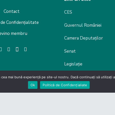
Contact
CES
 de Confidențialitate
Guvernul României
evino membru
Camera Deputaților
Senat
Legislație
 cea mai bună experiență pe site-ul nostru. Dacă continuați să utilizați
Ok
Politică de Confidențialiate
lor din Domeniul Productiei si Serviciilor – Carpathia Cent