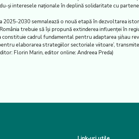
i interesele naționale în deplină solidaritate cu partenerii ș
ada 2025-2030 semnalează o nouă etapă în dezvoltarea isto
omânia trebuie să își propună extinderea influenței în regiu
a constituie cadrul fundamental pentru adaptarea și/sau revi
pentru elaborarea strategiilor sectoriale viitoare’, transmi
itor: Florin Marin, editor online: Andreea Preda)
Link-uri utile