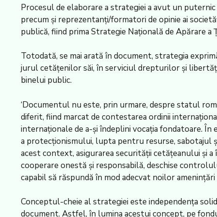
Procesul de elaborare a strategiei a avut un puternic car
precum și reprezentanți/formatori de opinie ai societăți
publică, fiind prima Strategie Națională de Apărare a 
Totodată, se mai arată în document, strategia exprimă 
jurul cetățenilor săi, în serviciul drepturilor și liber
binelui public.
‘Documentul nu este, prin urmare, despre statul român,
diferit, fiind marcat de contestarea ordinii internați
internaționale de a-și îndeplini vocația fondatoare. 
a protecționismului, lupta pentru resurse, sabotajul și
acest context, asigurarea securității cetățeanului și a 
cooperare onestă și responsabilă, deschise controlului
capabil să răspundă în mod adecvat noilor amenințări ș
Conceptul-cheie al strategiei este independența solida
document. Astfel, în lumina acestui concept, pe fondul