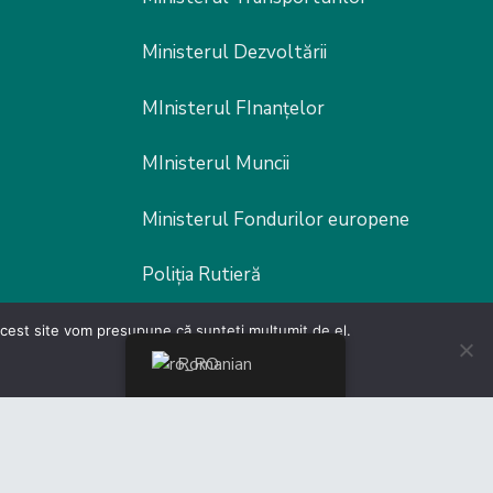
Ministerul Dezvoltării
MInisterul FInanțelor
MInisterul Muncii
Ministerul Fondurilor europene
Poliția Rutieră
 acest site vom presupune că sunteți mulțumit de el.
Romanian
er by
Malcom Edwards