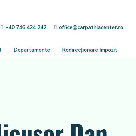
+40 746 424 242
office@carpathiacenter.ro
t
Departamente
Redirecționare Impozit
Nicușor Dan