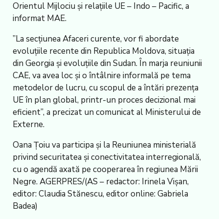
Orientul Mijlociu și relațiile UE – Indo – Pacific, a
informat MAE.
”La secțiunea Afaceri curente, vor fi abordate
evoluțiile recente din Republica Moldova, situația
din Georgia și evoluțiile din Sudan. În marja reuniunii
CAE, va avea loc și o întâlnire informală pe tema
metodelor de lucru, cu scopul de a întări prezența
UE în plan global, printr-un proces decizional mai
eficient”, a precizat un comunicat al Ministerului de
Externe.
Oana Țoiu va participa și la Reuniunea ministerială
privind securitatea și conectivitatea interregională,
cu o agendă axată pe cooperarea în regiunea Mării
Negre. AGERPRES/(AS – redactor: Irinela Vișan,
editor: Claudia Stănescu, editor online: Gabriela
Badea)