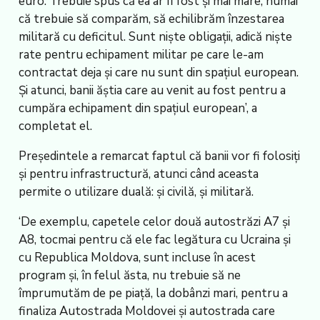
euro. Trebuie spus că ea ar fi fost și mai mare, numai
că trebuie să comparăm, să echilibrăm înzestarea
militară cu deficitul. Sunt niște obligații, adică niște
rate pentru echipament militar pe care le-am
contractat deja și care nu sunt din spațiul european.
Și atunci, banii ăștia care au venit au fost pentru a
cumpăra echipament din spațiul european’, a
completat el.
Președintele a remarcat faptul că banii vor fi folosiți
și pentru infrastructură, atunci când aceasta
permite o utilizare duală: și civilă, și militară.
‘De exemplu, capetele celor două autostrăzi A7 și
A8, tocmai pentru că ele fac legătura cu Ucraina și
cu Republica Moldova, sunt incluse în acest
program și, în felul ăsta, nu trebuie să ne
împrumutăm de pe piață, la dobânzi mari, pentru a
finaliza Autostrada Moldovei și autostrada care