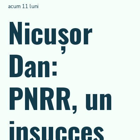
acum 11 luni
Nicușor
Dan:
PNRR, un
insucces