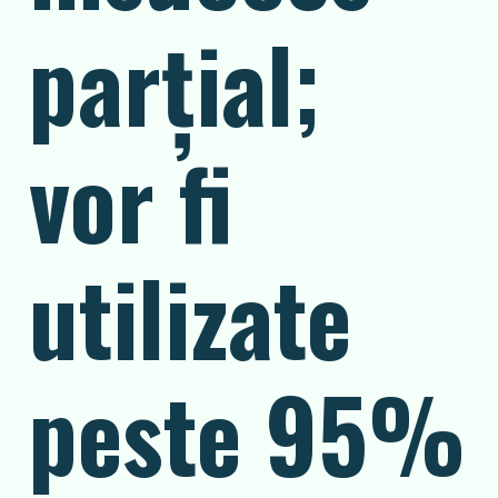
parțial;
vor fi
utilizate
peste 95%