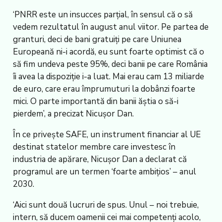
‘PNRR este un insucces parțial, în sensul că o să
vedem rezultatul în august anul viitor. Pe partea de
granturi, deci de bani gratuiți pe care Uniunea
Europeană ni-i acordă, eu sunt foarte optimist că o
să fim undeva peste 95%, deci banii pe care România
îi avea la dispoziție i-a luat. Mai erau cam 13 miliarde
de euro, care erau împrumuturi la dobânzi foarte
mici. O parte importantă din banii ăștia o să-i
pierdem’, a precizat Nicușor Dan.
În ce privește SAFE, un instrument financiar al UE
destinat statelor membre care investesc în
industria de apărare, Nicușor Dan a declarat că
programul are un termen ‘foarte ambițios’ – anul
2030.
‘Aici sunt două lucruri de spus. Unul – noi trebuie,
intern, să ducem oamenii cei mai competenți acolo,