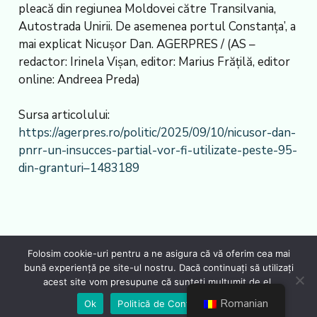
pleacă din regiunea Moldovei către Transilvania,
Autostrada Unirii. De asemenea portul Constanța’, a
mai explicat Nicușor Dan. AGERPRES / (AS –
redactor: Irinela Vișan, editor: Marius Frățilă, editor
online: Andreea Preda)
Sursa articolului:
https://agerpres.ro/politic/2025/09/10/nicusor-dan-
pnrr-un-insucces-partial-vor-fi-utilizate-peste-95-
din-granturi–1483189
Folosim cookie-uri pentru a ne asigura că vă oferim cea mai
bună experiență pe site-ul nostru. Dacă continuați să utilizați
acest site vom presupune că sunteți mulțumit de el.
Romanian
Ok
Politică de Confidențialiate