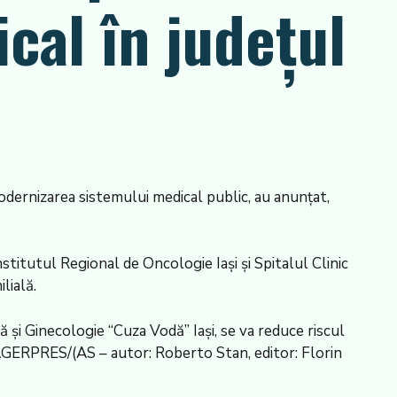
cal în judeţul
modernizarea sistemului medical public, au anunţat,
nstitutul Regional de Oncologie Iaşi şi Spitalul Clinic
lială.
 şi Ginecologie “Cuza Vodă” Iaşi, se va reduce riscul
e. AGERPRES/(AS – autor: Roberto Stan, editor: Florin