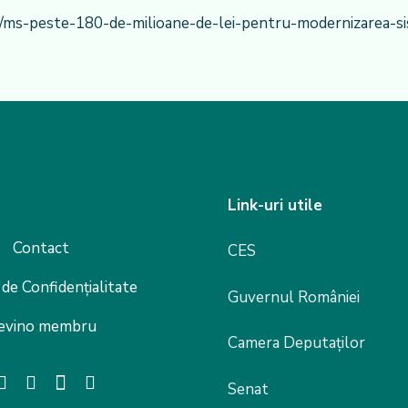
/ms-peste-180-de-milioane-de-lei-pentru-modernizarea-si
Link-uri utile
Contact
CES
 de Confidențialitate
Guvernul României
evino membru
Camera Deputaților
Senat