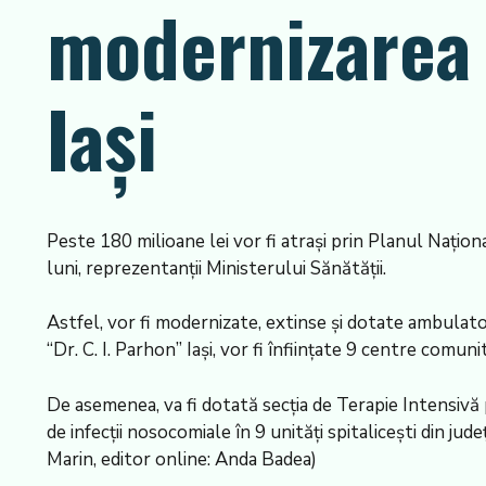
modernizarea 
Iaşi
Peste 180 milioane lei vor fi atraşi prin Planul Naţio
luni, reprezentanţii Ministerului Sănătăţii.
Astfel, vor fi modernizate, extinse şi dotate ambulatori
“Dr. C. I. Parhon” Iaşi, vor fi înfiinţate 9 centre comu
De asemenea, va fi dotată secţia de Terapie Intensivă 
de infecţii nosocomiale în 9 unităţi spitaliceşti din j
Marin, editor online: Anda Badea)