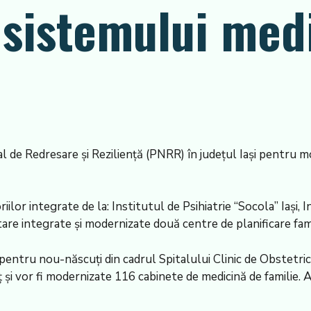
sistemului medi
nal de Redresare şi Rezilienţă (PNRR) în judeţul Iaşi pentru 
ilor integrate de la: Institutul de Psihiatrie “Socola” Iaşi, I
nitare integrate şi modernizate două centre de planificare fami
pentru nou-născuţi din cadrul Spitalului Clinic de Obstetrică
udeţ şi vor fi modernizate 116 cabinete de medicină de famili