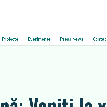
Proiecte
Evenimente
Press News
Contac
ă: Veniţi la 