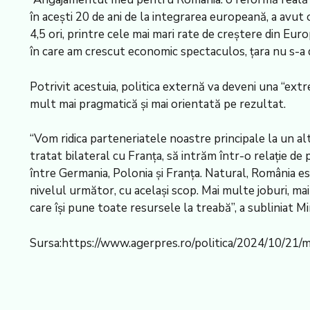
în aceşti 20 de ani de la integrarea europeană, a avu
4,5 ori, printre cele mai mari rate de creştere din Eur
în care am crescut economic spectaculos, ţara nu s-a 
Potrivit acestuia, politica externă va deveni una “ext
mult mai pragmatică şi mai orientată pe rezultat.
“Vom ridica parteneriatele noastre principale la un a
tratat bilateral cu Franţa, să intrăm într-o relaţie de
între Germania, Polonia şi Franţa. Natural, România es
nivelul următor, cu acelaşi scop. Mai multe joburi, ma
care îşi pune toate resursele la treabă”, a subliniat 
Sursa:https://www.agerpres.ro/politica/2024/10/21/