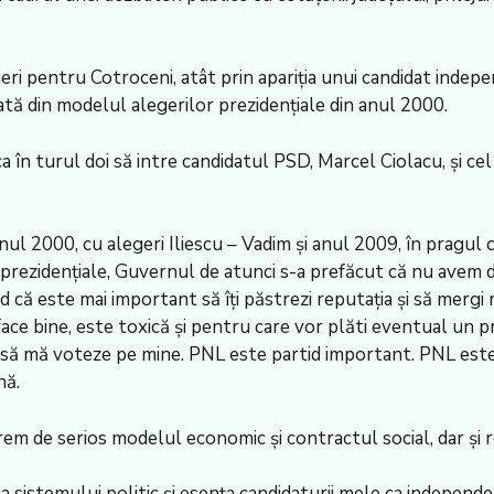
geri pentru Cotroceni, atât prin apariţia unui candidat indepen
ată din modelul alegerilor prezidenţiale din anul 2000.
, ca în turul doi să intre candidatul PSD, Marcel Ciolacu, şi 
ul 2000, cu alegeri Iliescu – Vadim şi anul 2009, în pragul cr
i prezidenţiale, Guvernul de atunci s-a prefăcut că nu avem 
ed că este mai important să îţi păstrezi reputaţia şi să mergi
face bine, este toxică şi pentru care vor plăti eventual un pr
er să mă voteze pe mine. PNL este partid important. PNL est
nă.
xtrem de serios modelul economic şi contractul social, dar şi 
istemului politic şi esenţa candidaturii mele ca independent