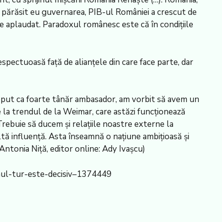
m părăsit eu guvernarea, PIB-ul României a crescut de
uie aplaudat. Paradoxul românesc este că în condiţiile
spectuoasă faţă de alianţele din care face parte, dar
nceput ca foarte tânăr ambasador, am vorbit să avem un
re la trendul de la Weimar, care astăzi funcţionează
Trebuie să ducem şi relaţiile noastre externe la
ltă influenţă. Asta înseamnă o naţiune ambiţioasă şi
Antonia Niţă, editor online: Ady Ivaşcu)
mul-tur-este-decisiv–1374449