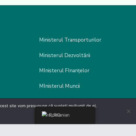
Ministerul Transporturilor
Ministerul Dezvoltării
MInisterul FInanțelor
MInisterul Muncii
Ministerul Fondurilor europene
 acest site vom presupune că sunteți mulțumit de el.
Romanian
Poliția Rutieră