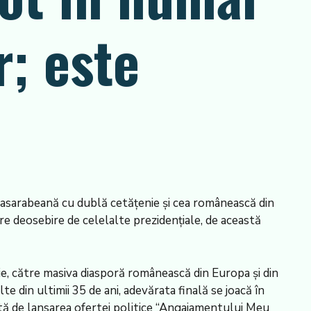
r; este
basarabeană cu dublă cetăţenie şi cea românească din
pre deosebire de celelalte prezidenţiale, de această
nie, către masiva diasporă românească din Europa şi din
e din ultimii 35 de ani, adevărata finală se joacă în
juită de lansarea ofertei politice “Angajamentului Meu