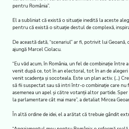
pentru România”.
El a subliniat că există o situaţie inedită la aceste ale
pentru că există o situaţie destul de complexă, inspir
De această dată, “scenariul” ar fi, potrivit lui Geoană
ajungă Marcel Ciolacu.
“Eu văd acum, în România, un fel de combinaţie între an
venit după ce, tot în an electoral, tot în an de aleger
venit scadenţa şi socoteala. Este un plan activ. (…) Cr
să fii suspectat sau să intri într-o combinaţie care nu 
asemenea un apel şi către votanţii altor partide. Sp
la parlamentare cât mai mare”, a detaliat Mircea Geoa
În altă ordine de idei, el a arătat că trebuie gândit e
“Angajamentul meu pentru România: o reformă reală a s