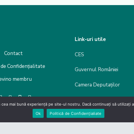
Link-uri utile
Contact
CES
 de Confidențialitate
Guvernul României
evino membru
Camera Deputaților
Senat
 cea mai bună experiență pe site-ul nostru. Dacă continuați să utilizați
Ok
Politică de Confidențialiate
Legislație