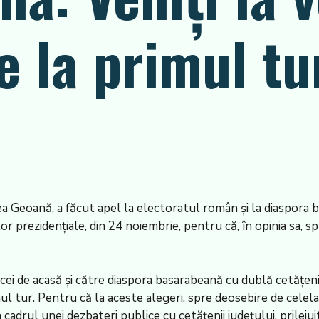
 la primul tu
a Geoană, a făcut apel la electoratul român şi la diaspora 
r prezidenţiale, din 24 noiembrie, pentru că, în opinia sa, s
tre cei de acasă şi către diaspora basarabeană cu dublă cetăţe
l tur. Pentru că la aceste alegeri, spre deosebire de celelalt
în cadrul unei dezbateri publice cu cetăţenii judeţului, prile