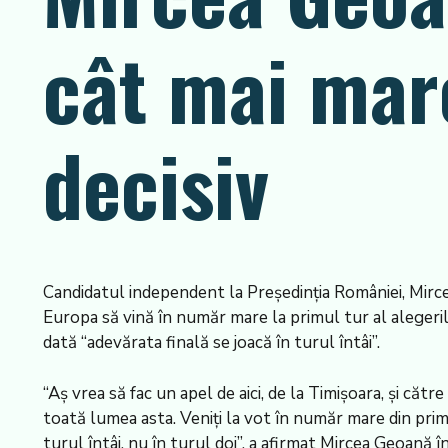
cât mai mare
decisiv
Candidatul independent la Preşedinţia României, Mirce
Europa să vină în număr mare la primul tur al alegerilo
dată “adevărata finală se joacă în turul întâi”.
“Aş vrea să fac un apel de aici, de la Timişoara, şi că
toată lumea asta. Veniţi la vot în număr mare din primu
turul întâi, nu în turul doi”, a afirmat Mircea Geoană 