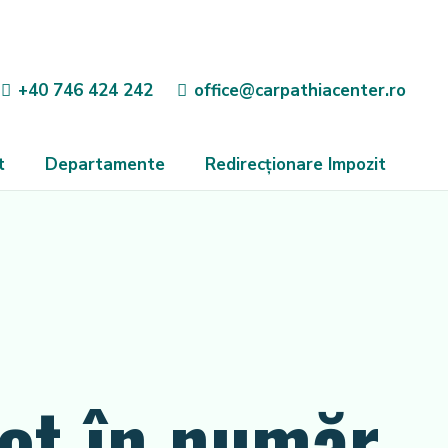
+40 746 424 242
office@carpathiacenter.ro
t
Departamente
Redirecționare Impozit
vot în număr