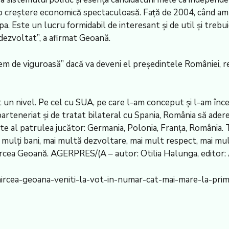
t o creştere economică spectaculoasă. Faţă de 2004, când a
opa. Este un lucru formidabil de interesant şi de util şi treb
dezvoltat”, a afirmat Geoană.
rem de viguroasă” dacă va deveni el preşedintele României, re
lt un nivel. Pe cel cu SUA, pe care l-am conceput şi l-am î
 parteneriat şi de tratat bilateral cu Spania, România să ade
te al patrulea jucător: Germania, Polonia, Franţa, România. 
i mulţi bani, mai multă dezvoltare, mai mult respect, mai mu
Mircea Geoană. AGERPRES/(A – autor: Otilia Halunga, editor: 
mircea-geoana-veniti-la-vot-in-numar-cat-mai-mare-la-pri