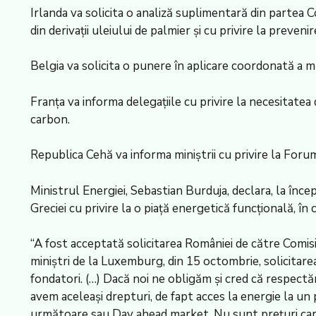
Irlanda va solicita o analiză suplimentară din partea
din derivaţii uleiului de palmier şi cu privire la prevenir
Belgia va solicita o punere în aplicare coordonată a m
Franţa va informa delegaţiile cu privire la necesitatea
carbon.
Republica Cehă va informa miniştrii cu privire la For
Ministrul Energiei, Sebastian Burduja, declara, la înc
Greciei cu privire la o piaţă energetică funcţională, în
“A fost acceptată solicitarea României de către Comisia
miniştri de la Luxemburg, din 15 octombrie, solicitarea
fondatori. (…) Dacă noi ne obligăm şi cred că respectă
avem aceleaşi drepturi, de fapt acces la energie la un p
următoare sau Day ahead market. Nu sunt preţuri care 