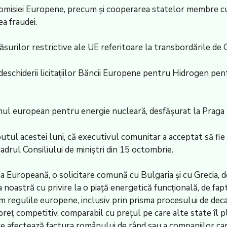
 Comisiei Europene, precum şi cooperarea statelor membre cu 
ea fraudei.
ăsurilor restrictive ale UE referitoare la transbordările de 
 deschiderii licitaţiilor Băncii Europene pentru Hidrogen pen
umul european pentru energie nucleară, desfăşurat la Praga 
eputul acestei luni, că executivul comunitar a acceptat să fi
 cadrul Consiliului de miniştri din 15 octombrie.
 Europeană, o solicitare comună cu Bulgaria şi cu Grecia, de
 noastră cu privire la o piaţă energetică funcţională, de fapt
m regulile europene, inclusiv prin prisma procesului de decar
reţ competitiv, comparabil cu preţul pe care alte state îl plă
afectează factura românului de rând sau a companiilor care