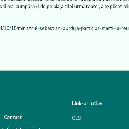
zorii mai cumpără şi de pe piaţa zilei următoare”, a explicat
10/15/ministrul-sebastian-burduja-participa-marti-la-reun
Link-uri utile
Contact
CES