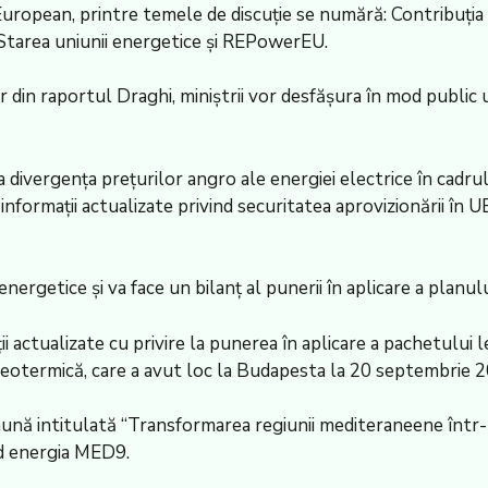
i European, printre temele de discuţie se numără: Contribuţia
; Starea uniunii energetice şi REPowerEU.
r din raportul Draghi, miniştrii vor desfăşura în mod public u
 la divergenţa preţurilor angro ale energiei electrice în cad
or informaţii actualizate privind securitatea aprovizionării 
 energetice şi va face un bilanţ al punerii în aplicare a plan
i actualizate cu privire la punerea în aplicare a pachetului leg
geotermică, care a avut loc la Budapesta la 20 septembrie 2
comună intitulată “Transformarea regiunii mediteraneene într-
nd energia MED9.