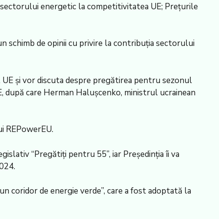
 sectorului energetic la competitivitatea UE; Preţurile
n schimb de opinii cu privire la contribuţia sectorului
rul UE şi vor discuta despre pregătirea pentru sezonul
în UE, după care Herman Haluşcenko, ministrul ucrainean
ului REPowerEU.
islativ “Pregătiţi pentru 55”, iar Preşedinţia îi va
024.
un coridor de energie verde”, care a fost adoptată la