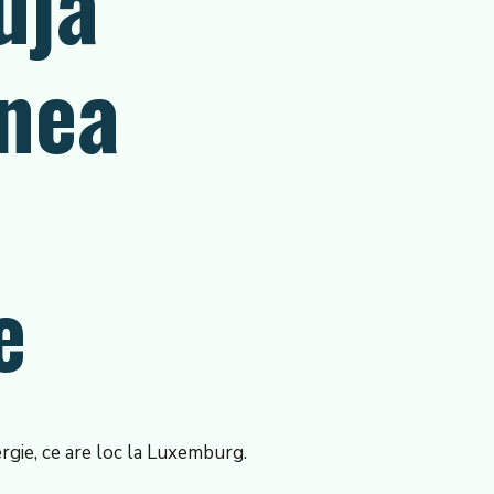
uja
unea
e
ergie, ce are loc la Luxemburg.