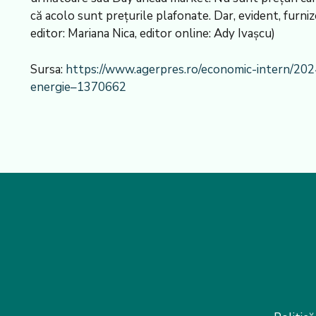
că acolo sunt preţurile plafonate. Dar, evident, furni
editor: Mariana Nica, editor online: Ady Ivaşcu)
Sursa:
https://www.agerpres.ro/economic-intern/2024/
energie–1370662