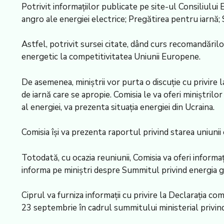
Potrivit informaţiilor publicate pe site-ul Consiliulu
angro ale energiei electrice; Pregătirea pentru iarnă
Astfel, potrivit sursei citate, dând curs recomandărilo
energetic la competitivitatea Uniunii Europene.
De asemenea, miniştrii vor purta o discuţie cu privire
de iarnă care se apropie. Comisia le va oferi miniştril
al energiei, va prezenta situaţia energiei din Ucraina.
Comisia îşi va prezenta raportul privind starea uniunii
Totodată, cu ocazia reuniunii, Comisia va oferi informaţi
informa pe miniştri despre Summitul privind energia 
Ciprul va furniza informaţii cu privire la Declaraţia 
23 septembrie în cadrul summitului ministerial privi