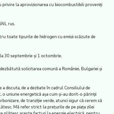
privire la aprovizionarea cu biocombustibili proveniţi
GNL rus.
tru toate tipurile de hidrogen cu emisii scăzute de
la 30 septembrie şi 1 octombrie.
e dezbătută solicitarea comună a României, Bulgariei şi
 a discuta, de a dezbate în cadrul Consiliului de
, o uniune energetică aşa cum şi-au dorit-o părinţii
bonizare, de tranziţie verde, atunci sigur că cerem să
tesc. Mă refer strict la preţurile de pe piaţa zilei
 plătesc aceste facturi la energie electrică, pentru