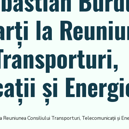
ebastian Burd
arţi la Reuni
Transporturi,
ţii şi Energi
 la Reuniunea Consiliului Transporturi, Telecomunicaţii şi En