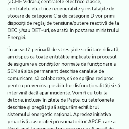
și CHE Vidraru; centralele electrice clasice,
centralele electrice regenerabile și instalațiile de
stocare de categorie C și de categorie D vor primi
dispoziții de reglaj de tensiune/putere reactivă de la
DEC și/sau DET-uri, se arată în postarea ministrului
Energiei.
‘În această perioadă de stres și de solicitare ridicată,
am dispus ca toate entitățile implicate în procesul
de asigurare a condițiilor normale de funcționare a
SEN să aibă permanent deschise canalele de
comunicare, să colaboreze, să se sprijine reciproc
pentru prevenirea posibilelor disfuncționalități și să
intervină dacă apar incidente. Vom fi cu toții la
datorie, inclusiv în zilele de Paște, cu telefoanele
deschise și pregătiți să asigurăm echilibrul
sistemului energetic național. Apreciez inițiativa
proactivă a asociației prosumatorilor APCE, care a
făcut apel la prosumatorii care nu vor fi acasă de