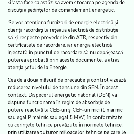
și ‘asta face ca astăzi să avem stocarea pe agenda de
discuții a ședințelor de comandament energetic’.
‘Se vor atenționa furnizorii de energie electrică și
clienții racordați la rețeaua electrică de distribuție
să-și respecte prevederile din ATR, respectiv din
certificatele de racordare, iar energia electrică
injectată în punctul de racordare să nu depășească
puterea aprobată prin aceste documente’, a atras
atenția șeful de la Energie.
Cea de a doua măsură de precauție și control vizează
reducerea nivelului de tensiune din SEN. În acest
context, Dispecerul energetic național (DEN) va
dispune funcționarea în regim de absorbție de
putere reactivă la CEE-uri și CEF-uri mici (1 mai mic
sau egal P mai mic sau egal 5 MW) în conformitate
cu cerințele tehnice prevăzute în normele tehnice,
prin utilizarea tuturor mijloacelor tehnice pe care le