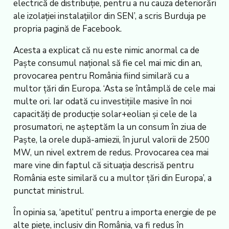
electrică de distribuție, pentru a nu cauza deteriorări
ale izolației instalațiilor din SEN’, a scris Burduja pe
propria pagină de Facebook.
Acesta a explicat că nu este nimic anormal ca de
Paște consumul național să fie cel mai mic din an,
provocarea pentru România fiind similară cu a
multor țări din Europa. ‘Asta se întâmplă de cele mai
multe ori. Iar odată cu investițiile masive în noi
capacități de producție solar+eolian și cele de la
prosumatori, ne așteptăm la un consum în ziua de
Paște, la orele după-amiezii, în jurul valorii de 2500
MW, un nivel extrem de redus. Provocarea cea mai
mare vine din faptul că situația descrisă pentru
România este similară cu a multor țări din Europa’, a
punctat ministrul.
În opinia sa, ‘apetitul’ pentru a importa energie de pe
alte piețe, inclusiv din România, va fi redus în