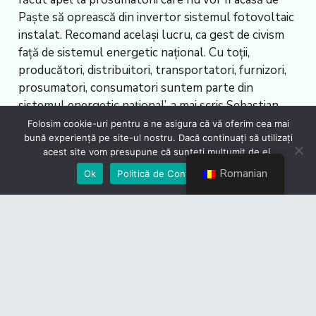
Paște să oprească din invertor sistemul fotovoltaic
instalat. Recomand același lucru, ca gest de civism
față de sistemul energetic național. Cu toții,
producători, distribuitori, transportatori, furnizori,
prosumatori, consumatori suntem parte din
sistemul energetic național’, a mai scris Sebastian
Burduja pe pagina de socializare.AGERPRES/(AS –
Folosim cookie-uri pentru a ne asigura că vă oferim cea mai
bună experiență pe site-ul nostru. Dacă continuați să utilizați
editor: Mariana Nica, editor online: Ada Vîlceanu)
acest site vom presupune că sunteți mulțumit de el.
Romanian
Ok
Politică de Confidențialiate
Sursa
articolului:
https://agerpres.ro/economic/2025/04/16/min
energiei-nu-exista-risc-de-black-out-in-romania–
1441279