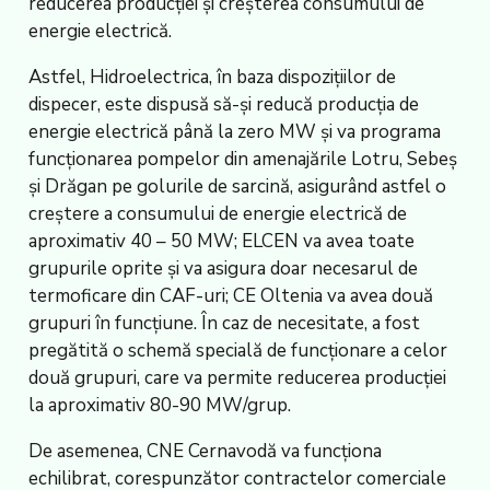
reducerea producției și creșterea consumului de
energie electrică.
Astfel, Hidroelectrica, în baza dispozițiilor de
dispecer, este dispusă să-și reducă producția de
energie electrică până la zero MW și va programa
funcționarea pompelor din amenajările Lotru, Sebeș
și Drăgan pe golurile de sarcină, asigurând astfel o
creștere a consumului de energie electrică de
aproximativ 40 – 50 MW; ELCEN va avea toate
grupurile oprite și va asigura doar necesarul de
termoficare din CAF-uri; CE Oltenia va avea două
grupuri în funcțiune. În caz de necesitate, a fost
pregătită o schemă specială de funcționare a celor
două grupuri, care va permite reducerea producției
la aproximativ 80-90 MW/grup.
De asemenea, CNE Cernavodă va funcționa
echilibrat, corespunzător contractelor comerciale