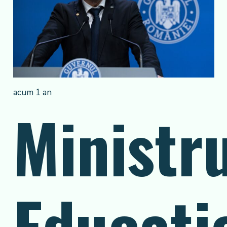
acum 1 an
Ministr
Educați