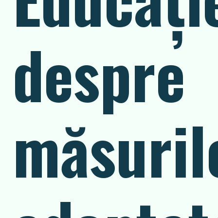
despre
măsuril