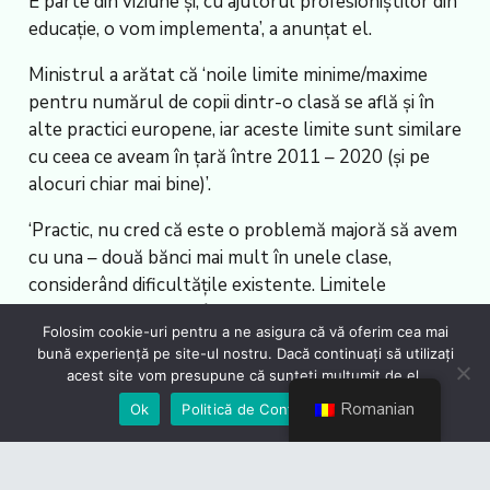
E parte din viziune și, cu ajutorul profesioniștilor din
educație, o vom implementa’, a anunțat el.
Ministrul a arătat că ‘noile limite minime/maxime
pentru numărul de copii dintr-o clasă se află și în
alte practici europene, iar aceste limite sunt similare
cu ceea ce aveam în țară între 2011 – 2020 (și pe
alocuri chiar mai bine)’.
‘Practic, nu cred că este o problemă majoră să avem
cu una – două bănci mai mult în unele clase,
considerând dificultățile existente. Limitele
nesustenabile aduse în 2023 au creat nu doar multe
Folosim cookie-uri pentru a ne asigura că vă oferim cea mai
norme didactice, ci și multe clase care grevează și
bună experiență pe site-ul nostru. Dacă continuați să utilizați
infrastructura școlară. Da, reducerile privind
acest site vom presupune că sunteți mulțumit de el.
numărul de copii în clasă, acolo unde există cazuri
Romanian
Ok
Politică de Confidențialiate
de copii cu cerințe educaționale speciale, rămân
valabile, inclusiv pentru minorități și pentru
celelalte condiții specificate în lege. Iar reducerea