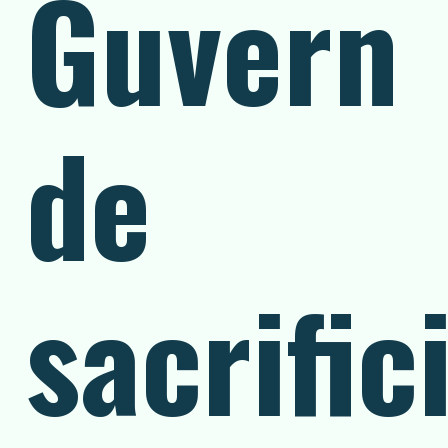
Guvern
de
sacrific