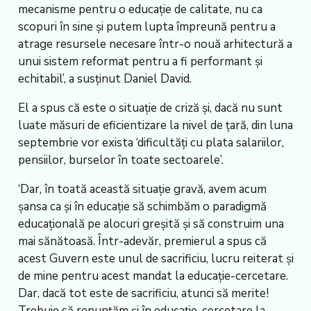
mecanisme pentru o educație de calitate, nu ca
scopuri în sine și putem lupta împreună pentru a
atrage resursele necesare într-o nouă arhitectură a
unui sistem reformat pentru a fi performant și
echitabil’, a susținut Daniel David.
El a spus că este o situație de criză și, dacă nu sunt
luate măsuri de eficientizare la nivel de țară, din luna
septembrie vor exista ‘dificultăți cu plata salariilor,
pensiilor, burselor în toate sectoarele’.
‘Dar, în toată această situație gravă, avem acum
șansa ca și în educație să schimbăm o paradigmă
educațională pe alocuri greșită și să construim una
mai sănătoasă. Într-adevăr, premierul a spus că
acest Guvern este unul de sacrificiu, lucru reiterat și
de mine pentru acest mandat la educație-cercetare.
Dar, dacă tot este de sacrificiu, atunci să merite!
Trebuie să renunțăm și în educație-cercetare la