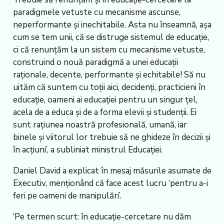
paradigmele vetuste cu mecanisme ascunse,
neperformante și inechitabile. Asta nu înseamnă, așa
cum se tem unii, că se distruge sistemul de educație,
ci că renunțăm la un sistem cu mecanisme vetuste,
construind o nouă paradigmă a unei educații
raționale, decente, performante și echitabile! Să nu
uităm că suntem cu toții aici, decidenți, practicieni în
educație, oameni ai educației pentru un singur țel,
acela de a educa și de a forma elevii și studenții. Ei
sunt rațiunea noastră profesională, umană, iar
binele și viitorul lor trebuie să ne ghideze în decizii și
în acțiuni’, a subliniat ministrul Educației.
Daniel David a explicat în mesaj măsurile asumate de
Executiv, menționând că face acest lucru ‘pentru a-i
feri pe oameni de manipulări’.
‘Pe termen scurt: în educație-cercetare nu dăm