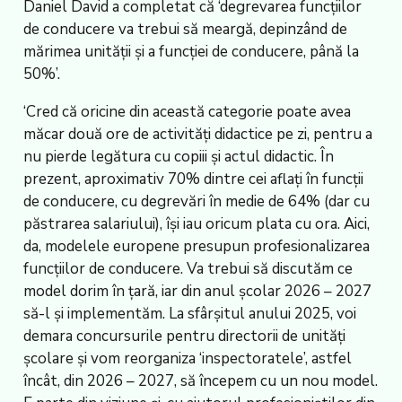
Daniel David a completat că ‘degrevarea funcțiilor
de conducere va trebui să meargă, depinzând de
mărimea unității și a funcției de conducere, până la
50%’.
‘Cred că oricine din această categorie poate avea
măcar două ore de activități didactice pe zi, pentru a
nu pierde legătura cu copiii și actul didactic. În
prezent, aproximativ 70% dintre cei aflați în funcții
de conducere, cu degrevări în medie de 64% (dar cu
păstrarea salariului), își iau oricum plata cu ora. Aici,
da, modelele europene presupun profesionalizarea
funcțiilor de conducere. Va trebui să discutăm ce
model dorim în țară, iar din anul școlar 2026 – 2027
să-l și implementăm. La sfârșitul anului 2025, voi
demara concursurile pentru directorii de unități
școlare și vom reorganiza ‘inspectoratele’, astfel
încât, din 2026 – 2027, să începem cu un nou model.