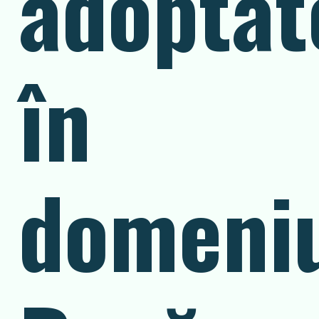
adoptat
în
domeni