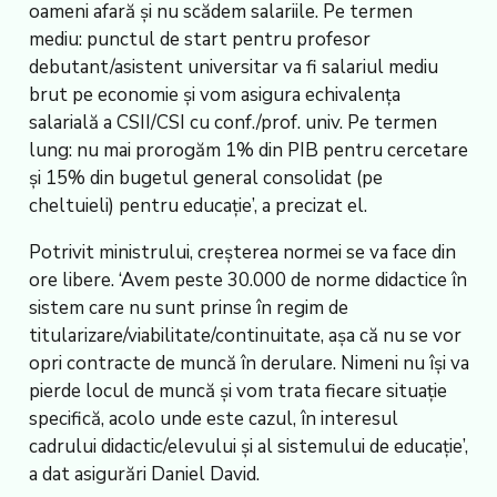
oameni afară și nu scădem salariile. Pe termen
mediu: punctul de start pentru profesor
debutant/asistent universitar va fi salariul mediu
brut pe economie și vom asigura echivalența
salarială a CSII/CSI cu conf./prof. univ. Pe termen
lung: nu mai prorogăm 1% din PIB pentru cercetare
și 15% din bugetul general consolidat (pe
cheltuieli) pentru educație’, a precizat el.
Potrivit ministrului, creșterea normei se va face din
ore libere. ‘Avem peste 30.000 de norme didactice în
sistem care nu sunt prinse în regim de
titularizare/viabilitate/continuitate, așa că nu se vor
opri contracte de muncă în derulare. Nimeni nu își va
pierde locul de muncă și vom trata fiecare situație
specifică, acolo unde este cazul, în interesul
cadrului didactic/elevului și al sistemului de educație’,
a dat asigurări Daniel David.