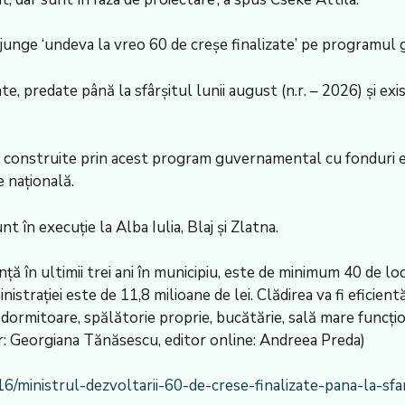
 ajunge ‘undeva la vreo 60 de creșe finalizate’ pe programul
te, predate până la sfârșitul lunii august (n.r. – 2026) și e
e construite prin acest program guvernamental cu fonduri eu
e națională.
t în execuție la Alba Iulia, Blaj și Zlatna.
nță în ultimii trei ani în municipiu, este de minimum 40 de loc
istrației este de 11,8 milioane de lei. Clădirea va fi eficientă
ormitoare, spălătorie proprie, bucătărie, sală mare funcționa
: Georgiana Tănăsescu, editor online: Andreea Preda)
16/ministrul-dezvoltarii-60-de-crese-finalizate-pana-la-sf