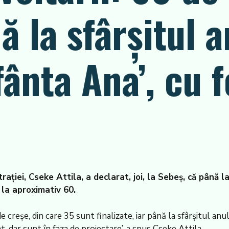
ă la sfârșitul 
ânta Ana’, cu 
trației, Cseke Attila, a declarat, joi, la Sebeș, că până l
la aproximativ 60.
reșe, din care 35 sunt finalizate, iar până la sfârșitul anul
, dar sunt în faza de proiectare’, a spus Cseke Attila.