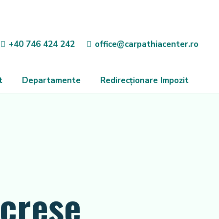
+40 746 424 242
office@carpathiacenter.ro
t
Departamente
Redirecționare Impozit
 creșe