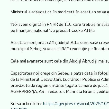
Ministrul a adăugat că, în mod cert, în acest an se va
‘Noi avem o țintă în PNRR de 110, care trebuie finaliza
pe finanțare națională’, a precizat Cseke Attila.
Acesta a menționat că în județul Alba sunt șase creș
municipiul Sebeș, și una se află în execuție pe finanțar
Cele mai avansate sunt cele din Aiud și Abrud și mai sun
Capacitatea noii creșe din Sebeș, a patra dată în folosi
de la Ministerul Dezvoltării, Lucrărilor Publice și Admin
prevăzute de reglementările legale: camere de joacă, d
AGERPRES/(A, AS – redactor: Marinela Brumar, editor
Sursa articolului:
https://agerpres.ro/social/2025/10/