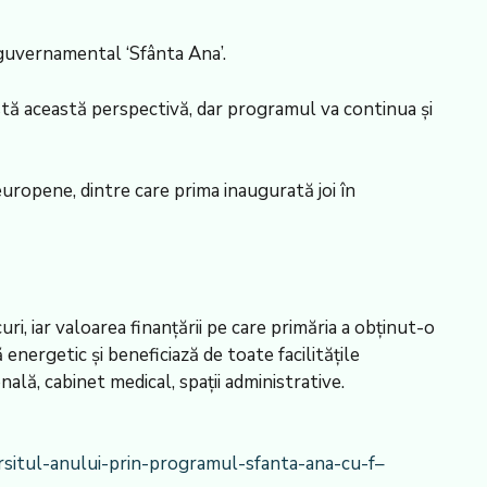
 guvernamental ‘Sfânta Ana’.
xistă această perspectivă, dar programul va continua și
ropene, dintre care prima inaugurată joi în
uri, iar valoarea finanțării pe care primăria a obținut-o
 energetic și beneficiază de toate facilitățile
lă, cabinet medical, spații administrative.
arsitul-anului-prin-programul-sfanta-ana-cu-f–