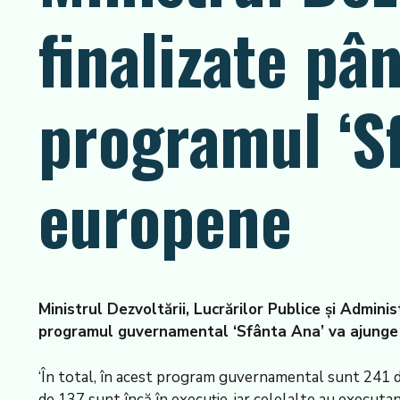
finalizate pân
programul ‘Sf
europene
Ministrul Dezvoltării, Lucrărilor Publice și Adminis
programul guvernamental ‘Sfânta Ana’ va ajunge 
‘În total, în acest program guvernamental sunt 241 de c
de 137 sunt încă în execuție, iar celelalte au executant